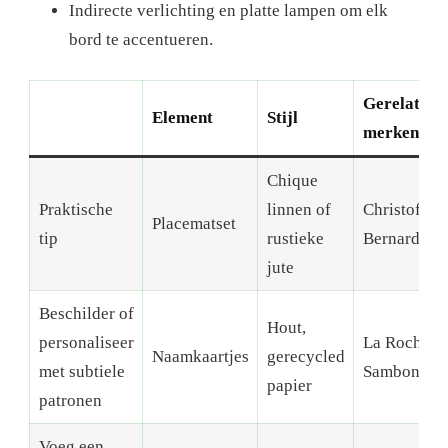
Indirecte verlichting en platte lampen om elk
bord te accentueren.
Gerelateer
Element
Stijl
merken
Chique
Praktische
linnen of
Christofle,
Placematset
tip
rustieke
Bernardaud
jute
Beschilder of
Hout,
personaliseer
La Rochère,
Naamkaartjes
gerecycled
met subtiele
Sambonet
papier
patronen
Voeg een