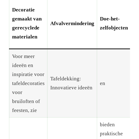
V
Decoratie
e
gemaakt van
Doe-het-
Afvalvermindering
z
gerecyclede
zelfobjecten
s
materialen
o
Voor meer
ideeën en
inspiratie voor
Tafeldekking:
T
tafeldecoraties
en
Innovatieve ideeën
i
voor
bruiloften of
feesten, zie
bieden
praktische