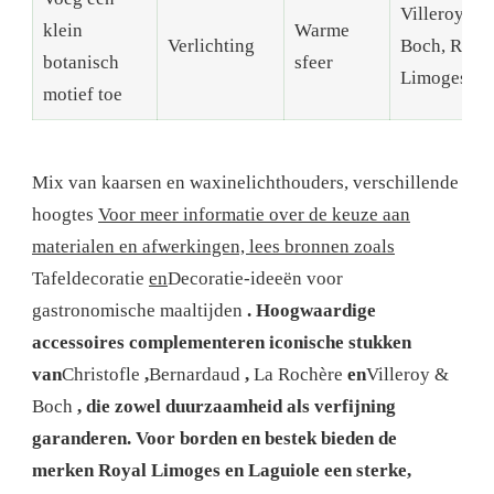
Villeroy &
klein
Warme
Verlichting
Boch, Roya
botanisch
sfeer
Limoges
motief toe
Mix van kaarsen en waxinelichthouders, verschillende
hoogtes
Voor meer informatie over de keuze aan
materialen en afwerkingen, lees bronnen zoals
Tafeldecoratie
en
Decoratie-ideeën voor
gastronomische maaltijden
. Hoogwaardige
accessoires complementeren iconische stukken
van
Christofle
,
Bernardaud
,
La Rochère
en
Villeroy &
Boch
, die zowel duurzaamheid als verfijning
garanderen. Voor borden en bestek bieden de
merken Royal Limoges en Laguiole een sterke,