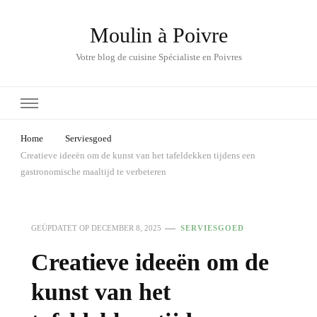
Moulin à Poivre
Votre blog de cuisine Spécialiste en Poivres
Home
Serviesgoed
Creatieve ideeën om de kunst van het tafeldekken tijdens een
gastronomische maaltijd te verbeteren
GEÜPDATET OP
DECEMBER 8, 2025
SERVIESGOED
Creatieve ideeën om de
kunst van het