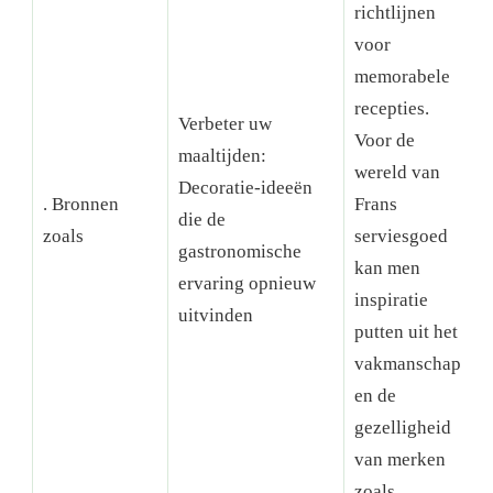
richtlijnen
voor
memorabele
recepties.
Verbeter uw
Voor de
maaltijden:
wereld van
Decoratie-ideeën
. Bronnen
Frans
die de
C
zoals
serviesgoed
gastronomische
kan men
ervaring opnieuw
inspiratie
uitvinden
putten uit het
vakmanschap
en de
gezelligheid
van merken
zoals