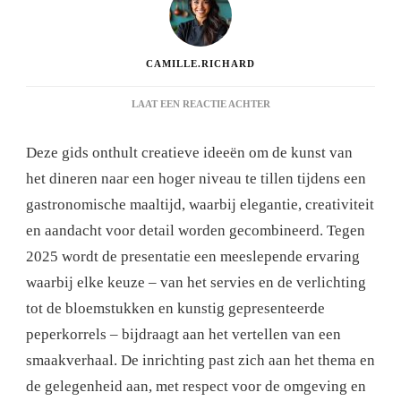
CAMILLE.RICHARD
OP
LAAT EEN REACTIE ACHTER
CREATIEVE
IDEEËN
Deze gids onthult creatieve ideeën om de kunst van
OM
DE
het dineren naar een hoger niveau te tillen tijdens een
KUNST
gastronomische maaltijd, waarbij elegantie, creativiteit
VAN
HET
en aandacht voor detail worden gecombineerd. Tegen
TAFELDEKKEN
2025 wordt de presentatie een meeslepende ervaring
TIJDENS
EEN
waarbij elke keuze – van het servies en de verlichting
GASTRONOMISCHE
tot de bloemstukken en kunstig gepresenteerde
MAALTIJD
TE
peperkorrels – bijdraagt ​​aan het vertellen van een
VERBETEREN
smaakverhaal. De inrichting past zich aan het thema en
de gelegenheid aan, met respect voor de omgeving en