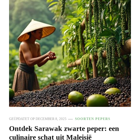
GEÜPDATET OP
DECEMBER 8, 2025
SOORTEN PEPERS
Ontdek Sarawak zwarte peper: een
culinaire schat uit Maleisië