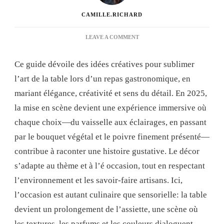
CAMILLE.RICHARD
ON
LEAVE A COMMENT
IDÉES
CRÉATIVES
Ce guide dévoile des idées créatives pour sublimer
POUR
SUBLIMER
l’art de la table lors d’un repas gastronomique, en
L’ART
mariant élégance, créativité et sens du détail. En 2025,
DE
LA
la mise en scène devient une expérience immersive où
TABLE
chaque choix—du vaisselle aux éclairages, en passant
LORS
D’UN
par le bouquet végétal et le poivre finement présenté—
REPAS
contribue à raconter une histoire gustative. Le décor
GASTRONOMIQUE
s’adapte au thème et à l’é occasion, tout en respectant
l’environnement et les savoir-faire artisans. Ici,
l’occasion est autant culinaire que sensorielle: la table
devient un prolongement de l’assiette, une scène où
les textures, les parfums et les couleurs dialoguent