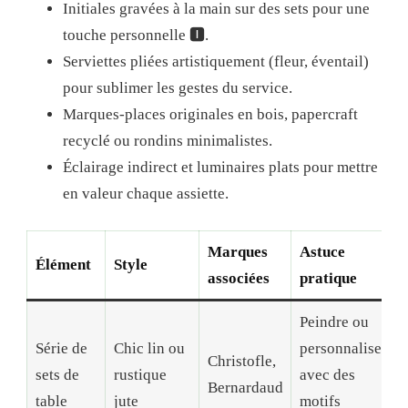
Initiales gravées à la main sur des sets pour une
touche personnelle 🅸.
Serviettes pliées artistiquement (fleur, éventail)
pour sublimer les gestes du service.
Marques-places originales en bois, papercraft
recyclé ou rondins minimalistes.
Éclairage indirect et luminaires plats pour mettre
en valeur chaque assiette.
Marques
Astuce
Élément
Style
associées
pratique
Peindre ou
Série de
Chic lin ou
personnaliser
Christofle,
sets de
rustique
avec des
Bernardaud
table
jute
motifs