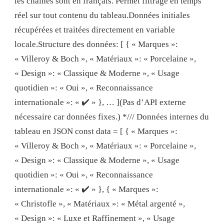
les chaînes sont en français. Permet filtrage en temps
réel sur tout contenu du tableau.Données initiales
récupérées et traitées directement en variable
locale.Structure des données: [ { « Marques »:
« Villeroy & Boch », « Matériaux »: « Porcelaine »,
« Design »: « Classique & Moderne », « Usage
quotidien »: « Oui », « Reconnaissance
internationale »: « ✔️ » }, … ](Pas d’API externe
nécessaire car données fixes.) */// Données internes du
tableau en JSON const data = [ { « Marques »:
« Villeroy & Boch », « Matériaux »: « Porcelaine »,
« Design »: « Classique & Moderne », « Usage
quotidien »: « Oui », « Reconnaissance
internationale »: « ✔️ » }, { « Marques »:
« Christofle », « Matériaux »: « Métal argenté »,
« Design »: « Luxe et Raffinement », « Usage