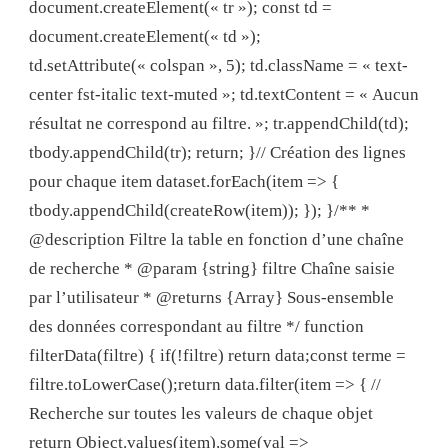
document.createElement(« tr »); const td =
document.createElement(« td »);
td.setAttribute(« colspan », 5); td.className = « text-
center fst-italic text-muted »; td.textContent = « Aucun
résultat ne correspond au filtre. »; tr.appendChild(td);
tbody.appendChild(tr); return; }// Création des lignes
pour chaque item dataset.forEach(item => {
tbody.appendChild(createRow(item)); }); }/** *
@description Filtre la table en fonction d’une chaîne
de recherche * @param {string} filtre Chaîne saisie
par l’utilisateur * @returns {Array} Sous-ensemble
des données correspondant au filtre */ function
filterData(filtre) { if(!filtre) return data;const terme =
filtre.toLowerCase();return data.filter(item => { //
Recherche sur toutes les valeurs de chaque objet
return Object.values(item).some(val =>