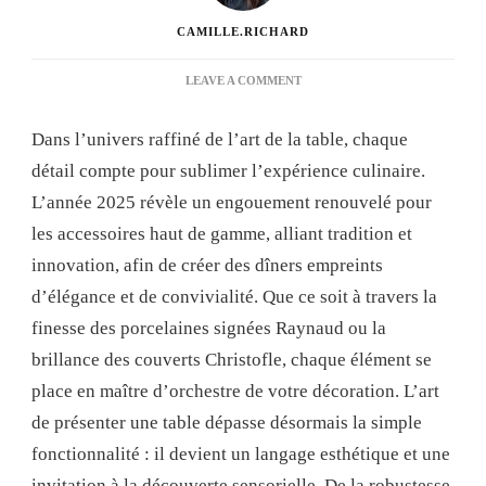
CAMILLE.RICHARD
ON
LEAVE A COMMENT
DÉCOUVREZ
LES
Dans l’univers raffiné de l’art de la table, chaque
ACCESSOIRES
ART
détail compte pour sublimer l’expérience culinaire.
DE
L’année 2025 révèle un engouement renouvelé pour
LA
TABLE
les accessoires haut de gamme, alliant tradition et
HAUT
innovation, afin de créer des dîners empreints
DE
GAMME
d’élégance et de convivialité. Que ce soit à travers la
POUR
finesse des porcelaines signées Raynaud ou la
DES
DÎNERS
brillance des couverts Christofle, chaque élément se
ÉLÉGANTS.
place en maître d’orchestre de votre décoration. L’art
de présenter une table dépasse désormais la simple
fonctionnalité : il devient un langage esthétique et une
invitation à la découverte sensorielle. De la robustesse