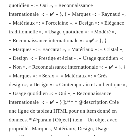
quotidien »: « Oui », « Reconnaissance
internationale »: « ✔️ » }, { « Marques »: « Raynaud »,
« Matériaux »: « Porcelaine », « Design »: « Élégance
traditionnelle », « Usage quotidien »: « Modéré »,
« Reconnaissance internationale »: « ✔️ » }, {
« Marques »: « Baccarat », « Matériaux »: « Cristal »,
« Design »: « Prestige et éclat », « Usage quotidien »:
« Non », « Reconnaissance internationale »: « ✔️ » }, {
« Marques »: « Serax », « Matériaux »: « Grès
design », « Design »: « Contemporain et authentique »,
« Usage quotidien »: « Oui », « Reconnaissance
internationale »: « ✔️ » } ];/** * @description Crée
une ligne de tableau HTML pour un item donné en
données. * @param {Object} item – Un objet avec
propriétés Marques, Matériaux, Design, Usage