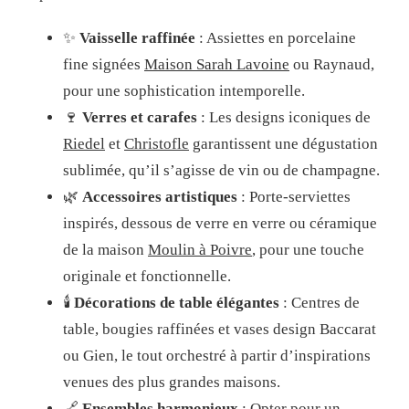
✨
Vaisselle raffinée
: Assiettes en porcelaine
fine signées
Maison Sarah Lavoine
ou Raynaud,
pour une sophistication intemporelle.
🍷
Verres et carafes
: Les designs iconiques de
Riedel
et
Christofle
garantissent une dégustation
sublimée, qu’il s’agisse de vin ou de champagne.
🌿
Accessoires artistiques
: Porte-serviettes
inspirés, dessous de verre en verre ou céramique
de la maison
Moulin à Poivre
, pour une touche
originale et fonctionnelle.
🕯️
Décorations de table élégantes
: Centres de
table, bougies raffinées et vases design Baccarat
ou Gien, le tout orchestré à partir d’inspirations
venues des plus grandes maisons.
🔗
Ensembles harmonieux
: Opter pour un