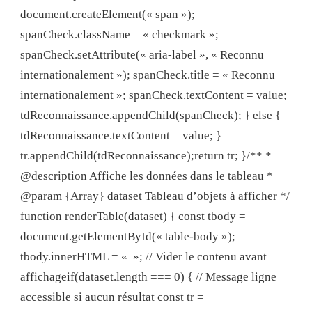
document.createElement(« span »);
spanCheck.className = « checkmark »;
spanCheck.setAttribute(« aria-label », « Reconnu
internationalement »); spanCheck.title = « Reconnu
internationalement »; spanCheck.textContent = value;
tdReconnaissance.appendChild(spanCheck); } else {
tdReconnaissance.textContent = value; }
tr.appendChild(tdReconnaissance);return tr; }/** *
@description Affiche les données dans le tableau *
@param {Array} dataset Tableau d’objets à afficher */
function renderTable(dataset) { const tbody =
document.getElementById(« table-body »);
tbody.innerHTML = « »; // Vider le contenu avant
affichageif(dataset.length === 0) { // Message ligne
accessible si aucun résultat const tr =