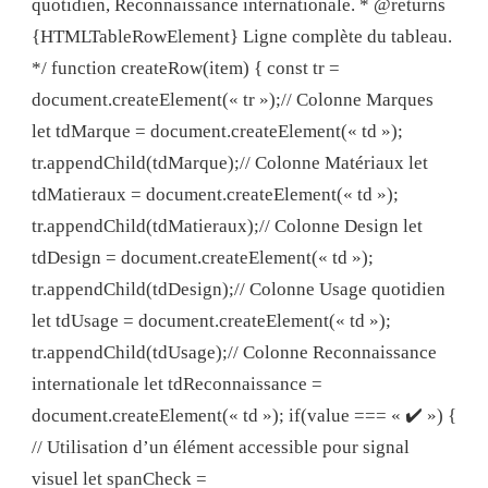
quotidien, Reconnaissance internationale. * @returns
{HTMLTableRowElement} Ligne complète du tableau.
*/ function createRow(item) { const tr =
document.createElement(« tr »);// Colonne Marques
let tdMarque = document.createElement(« td »);
tr.appendChild(tdMarque);// Colonne Matériaux let
tdMatieraux = document.createElement(« td »);
tr.appendChild(tdMatieraux);// Colonne Design let
tdDesign = document.createElement(« td »);
tr.appendChild(tdDesign);// Colonne Usage quotidien
let tdUsage = document.createElement(« td »);
tr.appendChild(tdUsage);// Colonne Reconnaissance
internationale let tdReconnaissance =
document.createElement(« td »); if(value === « ✔️ ») {
// Utilisation d’un élément accessible pour signal
visuel let spanCheck =