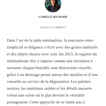
CAMILLE.RICHARD
ON
LEAVE A COMMENT
L’ART
DE
Dans l’art de la table minimaliste, la rencontre entre
LA
TABLE
simplicité et élégance s’écrit avec des gestes maîtrisés
MINIMALISTE
et des objets choisis avec soin. En 2025, le registre du
AVEC
MOULINS
minimalisme chic s’impose comme une invitation à
:
savourer chaque bouchée sans distraction visuelle,
ASTUCES
POUR
grâce à un dressage pensé autour des moulins et d’une
UNE
vaisselle au service de la dégustation. Les palettes
PRÉSENTATION
ÉLÉGANTE
neutres, les matériaux nobles et les détails mesurés
EN
créent une scène où le plat devient le véritable
2025
protagoniste. Cette approche ne se limite pas à