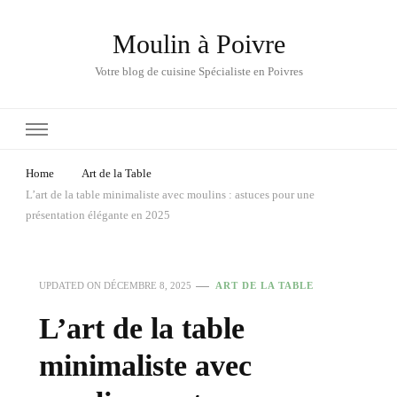
Moulin à Poivre
Votre blog de cuisine Spécialiste en Poivres
Home
Art de la Table
L’art de la table minimaliste avec moulins : astuces pour une
présentation élégante en 2025
UPDATED ON
DÉCEMBRE 8, 2025
ART DE LA TABLE
L’art de la table
minimaliste avec