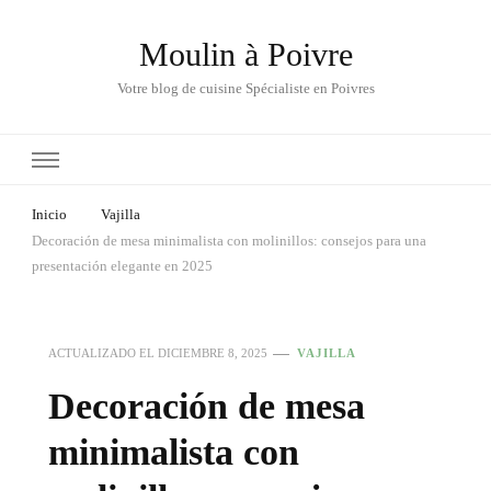
Moulin à Poivre
Votre blog de cuisine Spécialiste en Poivres
Inicio
Vajilla
Decoración de mesa minimalista con molinillos: consejos para una
presentación elegante en 2025
ACTUALIZADO EL
DICIEMBRE 8, 2025
VAJILLA
Decoración de mesa
minimalista con