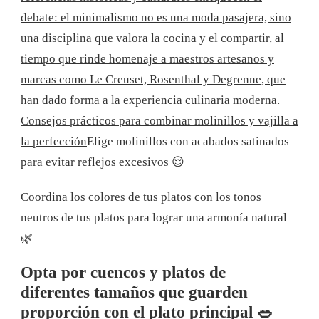
debate: el minimalismo no es una moda pasajera, sino
una disciplina que valora la cocina y el compartir, al
tiempo que rinde homenaje a maestros artesanos y
marcas como Le Creuset, Rosenthal y Degrenne, que
han dado forma a la experiencia culinaria moderna.
Consejos prácticos para combinar molinillos y vajilla a
la perfección
Elige molinillos con acabados satinados
para evitar reflejos excesivos 😌
Coordina los colores de tus platos con los tonos
neutros de tus platos para lograr una armonía natural
🌿
Opta por cuencos y platos de
diferentes tamaños que guarden
proporción con el plato principal 🥗