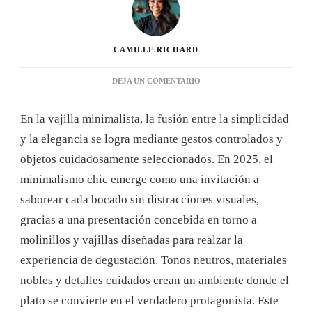
CAMILLE.RICHARD
EN
DEJA UN COMENTARIO
DECORACIÓN
DE
En la vajilla minimalista, la fusión entre la simplicidad
MESA
MINIMALISTA
y la elegancia se logra mediante gestos controlados y
CON
objetos cuidadosamente seleccionados. En 2025, el
MOLINILLOS:
CONSEJOS
minimalismo chic emerge como una invitación a
PARA
saborear cada bocado sin distracciones visuales,
UNA
PRESENTACIÓN
gracias a una presentación concebida en torno a
ELEGANTE
molinillos y vajillas diseñadas para realzar la
EN
2025
experiencia de degustación. Tonos neutros, materiales
nobles y detalles cuidados crean un ambiente donde el
plato se convierte en el verdadero protagonista. Este