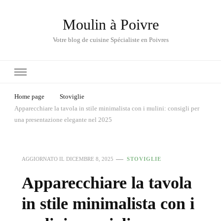
Moulin à Poivre
Votre blog de cuisine Spécialiste en Poivres
Home page
Stoviglie
Apparecchiare la tavola in stile minimalista con i mulini: consigli per
una presentazione elegante nel 2025
AGGIORNATO IL
DICEMBRE 8, 2025
STOVIGLIE
Apparecchiare la tavola
in stile minimalista con i