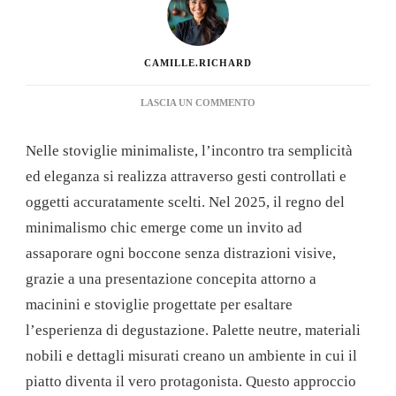
CAMILLE.RICHARD
SU
LASCIA UN COMMENTO
APPARECCHIARE
LA
Nelle stoviglie minimaliste, l’incontro tra semplicità
TAVOLA
IN
ed eleganza si realizza attraverso gesti controllati e
STILE
oggetti accuratamente scelti. Nel 2025, il regno del
MINIMALISTA
CON
minimalismo chic emerge come un invito ad
I
assaporare ogni boccone senza distrazioni visive,
MULINI:
CONSIGLI
grazie a una presentazione concepita attorno a
PER
macinini e stoviglie progettate per esaltare
UNA
PRESENTAZIONE
l’esperienza di degustazione. Palette neutre, materiali
ELEGANTE
nobili e dettagli misurati creano un ambiente in cui il
NEL
2025
piatto diventa il vero protagonista. Questo approccio