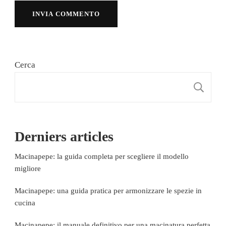
Cerca
C
Derniers articles
Macinapepe: la guida completa per scegliere il modello
migliore
Macinapepe: una guida pratica per armonizzare le spezie in
cucina
Macinapepe: il manuale definitivo per una macinatura perfetta