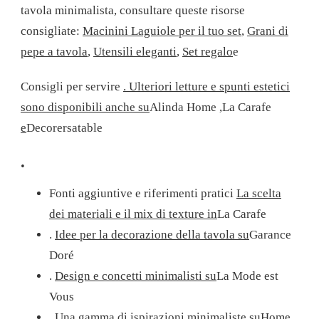
tavola minimalista, consultare queste risorse
consigliate:
Macinini Laguiole per il tuo set
,
Grani di
pepe a tavola
,
Utensili eleganti
,
Set regalo
e
Consigli per servire
. Ulteriori letture e spunti estetici
sono disponibili anche su
Alinda Home
,
La Carafe
e
Decorersatable
.
Fonti aggiuntive e riferimenti pratici
La scelta
dei materiali e il mix di texture in
La Carafe
.
Idee per la decorazione della tavola su
Garance
Doré
.
Design e concetti minimalisti su
La Mode est
Vous
.
Una gamma di ispirazioni minimaliste su
Home