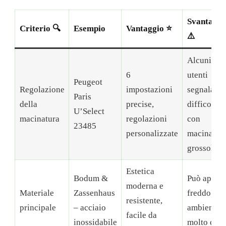
Svantaggi
Criterio 🔍
Esempio
Vantaggio ⭐
⚠️
Alcuni
6
utenti
Peugeot
Regolazione
impostazioni
segnalano
Paris
della
precise,
difficoltà
U’Select
macinatura
regolazioni
con
23485
personalizzate
macinatur
grossolane
Estetica
Bodum &
Può appari
moderna e
Materiale
Zassenhaus
freddo in 
resistente,
principale
– acciaio
ambiente
facile da
inossidabile
molto cald