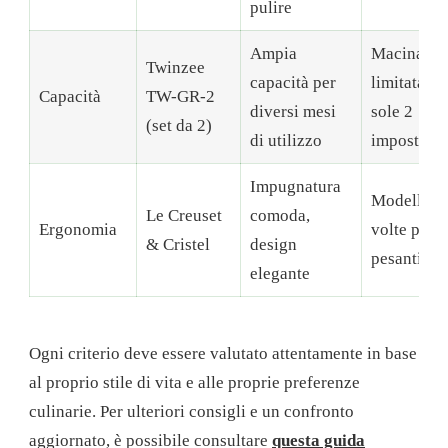
pulire
Ampia
Macinatur
Twinzee
capacità per
limitata a
Capacità
TW-GR-2
diversi mesi
sole 2
(set da 2)
di utilizzo
impostazio
Impugnatura
Modelli a
Le Creuset
comoda,
Ergonomia
volte più
& Cristel
design
pesanti
elegante
Ogni criterio deve essere valutato attentamente in base
al proprio stile di vita e alle proprie preferenze
culinarie. Per ulteriori consigli e un confronto
aggiornato, è possibile consultare
questa guida