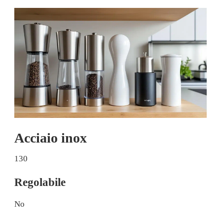
Acciaio inox
130
Regolabile
No