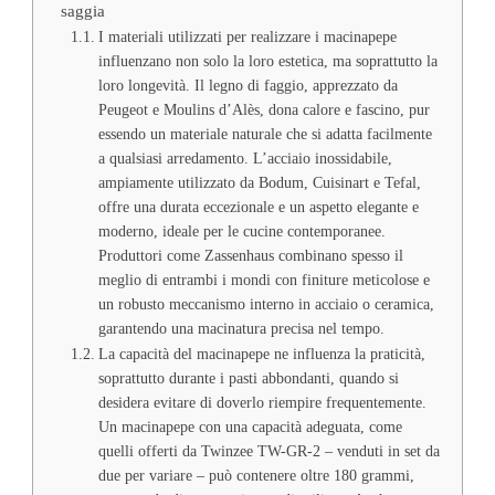
saggia
I materiali utilizzati per realizzare i macinapepe
influenzano non solo la loro estetica, ma soprattutto la
loro longevità. Il legno di faggio, apprezzato da
Peugeot e Moulins d’Alès, dona calore e fascino, pur
essendo un materiale naturale che si adatta facilmente
a qualsiasi arredamento. L’acciaio inossidabile,
ampiamente utilizzato da Bodum, Cuisinart e Tefal,
offre una durata eccezionale e un aspetto elegante e
moderno, ideale per le cucine contemporanee.
Produttori come Zassenhaus combinano spesso il
meglio di entrambi i mondi con finiture meticolose e
un robusto meccanismo interno in acciaio o ceramica,
garantendo una macinatura precisa nel tempo.
La capacità del macinapepe ne influenza la praticità,
soprattutto durante i pasti abbondanti, quando si
desidera evitare di doverlo riempire frequentemente.
Un macinapepe con una capacità adeguata, come
quelli offerti da Twinzee TW-GR-2 – venduti in set da
due per variare – può contenere oltre 180 grammi,