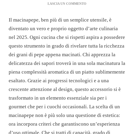
SU
LASCIA UN COMMENTO
MACINAPEPE:
UNA
Il macinapepe, ben più di un semplice utensile, è
GUIDA
ESSENZIALE
diventato un vero e proprio oggetto d’arte culinaria
PER
nel 2025. Ogni cucina che si rispetti aspira a possedere
STUPIRE
I
questo strumento in grado di rivelare tutta la ricchezza
TUOI
dei grani di pepe appena macinati. Chi apprezza la
OSPITI
NEL
delicatezza dei sapori troverà in una sola macinatura la
2025
piena complessità aromatica di un piatto sublimemente
esaltato. Grazie ai progressi tecnologici e a una
crescente attenzione al design, questo accessorio si è
trasformato in un elemento essenziale sia per i
gourmet che per i cuochi occasionali. La scelta di un
macinapepe non è più solo una questione di estetica:
ora incorpora criteri che garantiscono un’esperienza
d’uso ottimale. Che si tratti di capacità, grado di