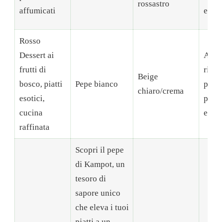
rossastro
affumicati
essic
Rosso
Dessert ai
Ammo
frutti di
rimuo
Beige
bosco, piatti
Pepe bianco
peric
chiaro/crema
esotici,
poi
cucina
essic
raffinata
Scopri il pepe
di Kampot, un
tesoro di
sapore unico
che eleva i tuoi
piatti a un