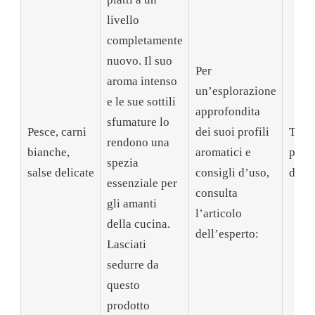
livello
completamente
nuovo. Il suo
Per
aroma intenso
un’esplorazione
e le sue sottili
approfondita
sfumature lo
Pesce, carni
dei suoi profili
Tutto
rendono una
bianche,
aromatici e
pepe
spezia
salse delicate
consigli d’uso,
di K
essenziale per
consulta
gli amanti
l’articolo
della cucina.
dell’esperto:
Lasciati
sedurre da
questo
prodotto