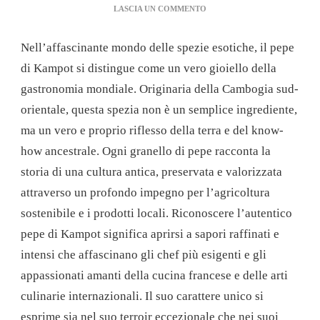
SU
LASCIA UN COMMENTO
IL
PEPE
Nell’affascinante mondo delle spezie esotiche, il pepe
DI
KAMPOT,
di Kampot si distingue come un vero gioiello della
UN
gastronomia mondiale. Originaria della Cambogia sud-
TESORO
CULINARIO
orientale, questa spezia non è un semplice ingrediente,
DA
ma un vero e proprio riflesso della terra e del know-
SCOPRIRE!
how ancestrale. Ogni granello di pepe racconta la
storia di una cultura antica, preservata e valorizzata
attraverso un profondo impegno per l’agricoltura
sostenibile e i prodotti locali. Riconoscere l’autentico
pepe di Kampot significa aprirsi a sapori raffinati e
intensi che affascinano gli chef più esigenti e gli
appassionati amanti della cucina francese e delle arti
culinarie internazionali. Il suo carattere unico si
esprime sia nel suo terroir eccezionale che nei suoi