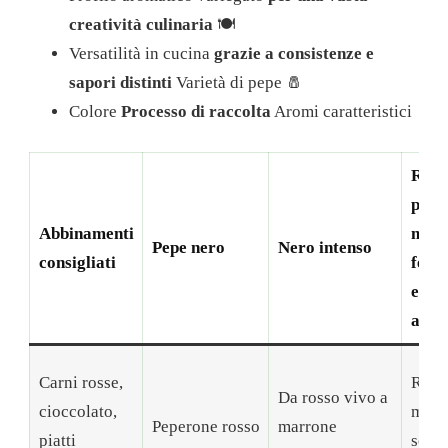
creatività culinaria
🍽️
Versatilità in cucina
grazie a consistenze e
sapori distinti
Varietà di pepe 🧂
Colore
Processo di raccolta
Aromi caratteristici
Racc
prim
Abbinamenti
matu
Pepe nero
Nero intenso
consigliati
ferm
ed es
al so
Carni rosse,
Racco
Da rosso vivo a
cioccolato,
matu
Peperone rosso
marrone
piatti
sciac