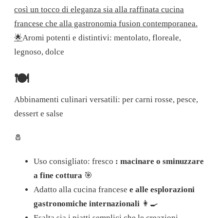
così un tocco di eleganza sia alla raffinata cucina
francese che alla gastronomia fusion contemporanea.
🌟
Aromi potenti e distintivi: mentolato, floreale,
legnoso, dolce
🍽️
Abbinamenti culinari versatili: per carni rosse, pesce,
dessert e salse
🧂
Uso consigliato: fresco
: macinare o sminuzzare
a fine cottura
🎯
Adatto alla cucina francese
e alle esplorazioni
gastronomiche internazionali
👩‍🍳
Esalta sia i piatti semplici che le creazioni