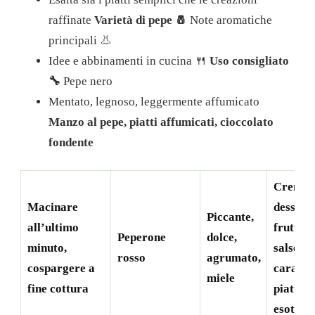
raffinate
Varietà di pepe 🧂
Note aromatiche
principali 👃
Idee e abbinamenti in cucina 🍴
Uso consigliato
🔧
Pepe nero
Mentato, legnoso, leggermente affumicato
Manzo al pepe, piatti affumicati, cioccolato
fondente
Creme 
Macinare
dessert 
Piccante,
all’ultimo
frutti ro
Peperone
dolce,
minuto,
salse al
rosso
agrumato,
cospargere a
caramel
miele
fine cottura
piatti
esotici