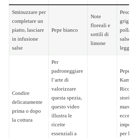
Sminuzzare per
Pesce al
Note
completare un
griglia,
floreali e
piatto, lasciare
Pepe bianco
pollame
sottili di
in infusione
salse
limone
salse
leggere
Per
padroneggiare
Pepe di
l’arte di
Kampot
valorizzare
Ricchez
Condire
questa spezia,
storica,
delicatamente
questo video
marchi 
prima o dopo
illustra le
eccellen
la cottura
ricette
impegn
essenziali a
per la