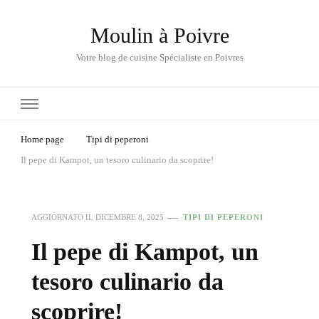
Moulin à Poivre
Votre blog de cuisine Spécialiste en Poivres
Home page
Tipi di peperoni
Il pepe di Kampot, un tesoro culinario da scoprire!
AGGIORNATO IL
DICEMBRE 8, 2025
TIPI DI PEPERONI
Il pepe di Kampot, un
tesoro culinario da
scoprire!