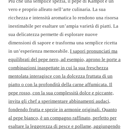
Più che una semplice spezia, il pepe di Kampot è un
vero e proprio alleato nell’arte culinaria. La sua
ricchezza e intensità aromatica lo rendono una risorsa
inestimabile per esaltare un’ampia varietà di piatti. La
sua delicatezza permette di esplorare nuove
dimensioni di sapore e trasforma una semplice ricetta
in un’esperienza memorabile.
I sapori pronunciati ma
equilibrati del pepe nero, ad esempio, aprono le porte a
combinazioni inaspettate in cui la sua freschezza
mentolata interagisce con la dolcezza fruttata di un
piatto o con la profondità della carne affumicata. Il
pepe rosso, con la sua complessità dolce e piccante,
invita gli chef a sperimentare abbinamenti audaci,
fondendo frutta e spezie in armonie originali. Quanto
al pepe bianco, è un compagno raffinato, perfetto per
esaltare la leggerezza di pesce e pollame, aggiungendo