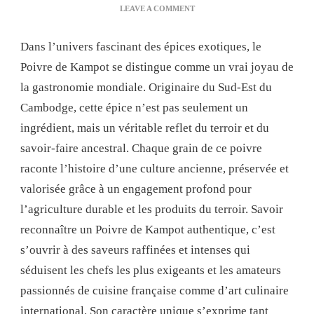
ON
LEAVE A COMMENT
POIVRE
DE
Dans l’univers fascinant des épices exotiques, le
KAMPOT,
UN
Poivre de Kampot se distingue comme un vrai joyau de
TRÉSOR
la gastronomie mondiale. Originaire du Sud-Est du
GUSTATIF
À
Cambodge, cette épice n’est pas seulement un
DÉCOUVRIR
ingrédient, mais un véritable reflet du terroir et du
ABSOLUMENT
savoir-faire ancestral. Chaque grain de ce poivre
raconte l’histoire d’une culture ancienne, préservée et
valorisée grâce à un engagement profond pour
l’agriculture durable et les produits du terroir. Savoir
reconnaître un Poivre de Kampot authentique, c’est
s’ouvrir à des saveurs raffinées et intenses qui
séduisent les chefs les plus exigeants et les amateurs
passionnés de cuisine française comme d’art culinaire
international. Son caractère unique s’exprime tant