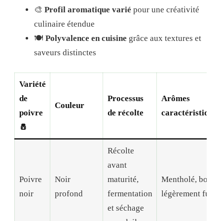
🎨
Profil aromatique varié
pour une créativité
culinaire étendue
🍽️
Polyvalence en cuisine
grâce aux textures et
saveurs distinctes
Variété
de
Processus
Arômes
Couleur
poivre
de récolte
caractéristiques
🧂
Récolte
avant
Poivre
Noir
maturité,
Mentholé, boisé,
noir
profond
fermentation
légèrement fumé
et séchage