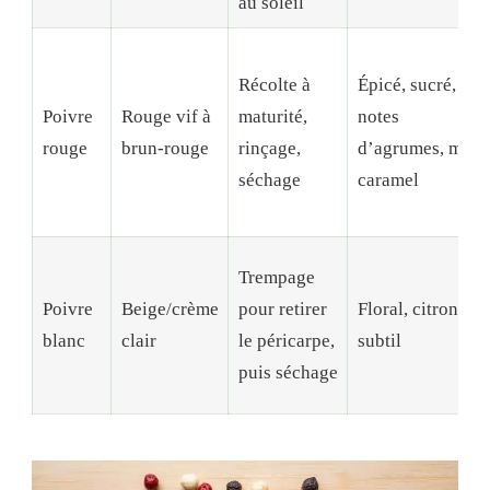
au soleil
Récolte à
Épicé, sucré,
Poivre
Rouge vif à
maturité,
notes
rouge
brun-rouge
rinçage,
d’agrumes, miel,
séchage
caramel
Trempage
Poivre
Beige/crème
pour retirer
Floral, citronné,
blanc
clair
le péricarpe,
subtil
puis séchage