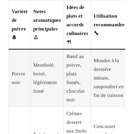
Idées de
Variété
Notes
plats et
Utilisation
de
aromatiques
accords
recommandée
poivre
principales
culinaires
🔧
🧂
👃
🍴
Bœuf au
Moudre à la
Mentholé,
poivre,
dernière
Poivre
boisé,
plats
minute,
noir
légèrement
fumés,
saupoudrer en
fumé
chocolat
fin de cuisson
noir
Crèmes
dessert
Concasser
aux fruits