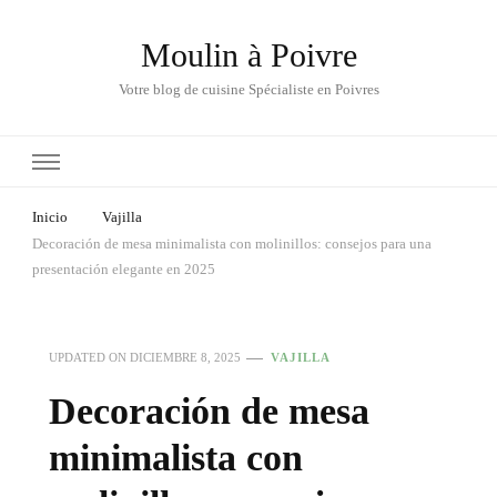
Moulin à Poivre
Votre blog de cuisine Spécialiste en Poivres
Inicio
Vajilla
Decoración de mesa minimalista con molinillos: consejos para una
presentación elegante en 2025
UPDATED ON
DICIEMBRE 8, 2025
VAJILLA
Decoración de mesa
minimalista con