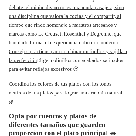
debate: el minimalismo no es una moda pasajera, sino
una disciplina que valora la cocina y el compartir, al
tiempo que rinde homenaje a maestros artesanos y
marcas como Le Creuset, Rosenthal y Degrenne, que
han dado forma a la experiencia culinaria moderna.
Consejos prácticos para combinar molinillos y vajilla a
la perfección
Elige molinillos con acabados satinados
para evitar reflejos excesivos 😌
Coordina los colores de tus platos con los tonos
neutros de tus platos para lograr una armonía natural
🌿
Opta por cuencos y platos de
diferentes tamaños que guarden
proporción con el plato principal 🥗