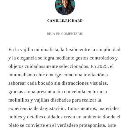
CAMILLE.RICHARD
EN
DEJA UN COMENTARIO
DECORACIÓN
DE
En la vajilla minimalista, la fusión entre la simplicidad
MESA
MINIMALISTA
y la elegancia se logra mediante gestos controlados y
CON
objetos cuidadosamente seleccionados. En 2025, el
MOLINILLOS:
CONSEJOS
minimalismo chic emerge como una invitación a
PARA
saborear cada bocado sin distracciones visuales,
UNA
PRESENTACIÓN
gracias a una presentación concebida en torno a
ELEGANTE
molinillos y vajillas diseñadas para realzar la
EN
2025
experiencia de degustación. Tonos neutros, materiales
nobles y detalles cuidados crean un ambiente donde el
plato se convierte en el verdadero protagonista. Este