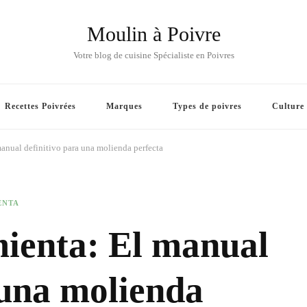
Moulin à Poivre
Votre blog de cuisine Spécialiste en Poivres
Recettes Poivrées
Marques
Types de poivres
Culture
anual definitivo para una molienda perfecta
ENTA
mienta: El manual
 una molienda