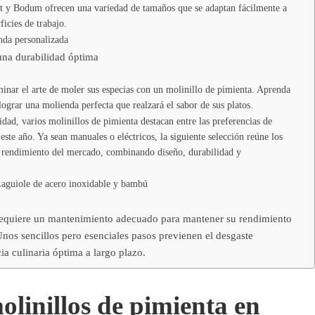
ot y Bodum ofrecen una variedad de tamaños que se adaptan fácilmente a
icies de trabajo.
nda personalizada
una durabilidad óptima
inar el arte de moler sus especias con un molinillo de pimienta. Aprenda
 lograr una molienda perfecta que realzará el sabor de sus platos.
dad, varios molinillos de pimienta destacan entre las preferencias de
ste año. Ya sean manuales o eléctricos, la siguiente selección reúne los
rendimiento del mercado, combinando diseño, durabilidad y
 Laguiole de acero inoxidable y bambú
 requiere un mantenimiento adecuado para mantener su rendimiento
 Unos sencillos pero esenciales pasos previenen el desgaste
a culinaria óptima a largo plazo.
linillos de pimienta en