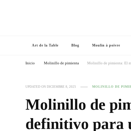
Art de la Table
Blog
Moulin à poivre
Inicio
Molinillo de pimienta
Molinillo de pimienta: El m
UPDATED ON
DICIEMBRE 8, 2025
MOLINILLO DE PIMI
Molinillo de pi
definitivo para