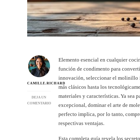
Elemento esencial en cualquier cocin
función de condimento para convertir
innovación, seleccionar el molinillo
CAMILLE.RICHARD
más clásicos hasta los tecnológicam
materiales y características. Ya sea p
DEJA UN
COMENTARIO
excepcional, dominar el arte de mole
EN
perfecto implica, por lo tanto, compr
MOLINILLO
DE
respectivas ventajas.
PIMIENTA:
EL
Esta completa guía revela los secreto
MANUAL