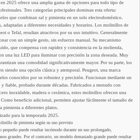
 en 2025 ofrece una amplia gama de opciones para todo tipo de
ofesionales. Tres categorías principales dominan esta oferta:
delos que combinan sal y pimienta en un solo electrodoméstico.
s, adaptadas a diferentes necesidades y horarios. Los molinillos de
eot o Tefal, resultan atractivos por su uso intuitivo. Generalmente
zonar con un simple gesto, sin esfuerzo manual. Su mecanismo
ruido, que compensa con rapidez y consistencia en la molienda,
en una luz LED para iluminar con precisión la zona deseada. Muy
arantizan una comodidad significativamente mayor. Por su parte, los
en siendo una opción clásica y atemporal. Peugeot, una marca
elos conocidos por su robustez y precisión. Funcionan mediante un
o y fiable, probado durante décadas. Fabricados a menudo con
cero inoxidable, madera o cerámica, estos molinillos ofrecen una
a. Como beneficio adicional, permiten ajustar fácilmente el tamaño de
a pimienta a diferentes platos.
lizado para la temporada 2025.
olinillo de pimienta según su uso previsto
o pequeño puede resultar incómodo durante un uso prolongado,
nos grandes. Por el contrario, un modelo demasiado grande puede resultar