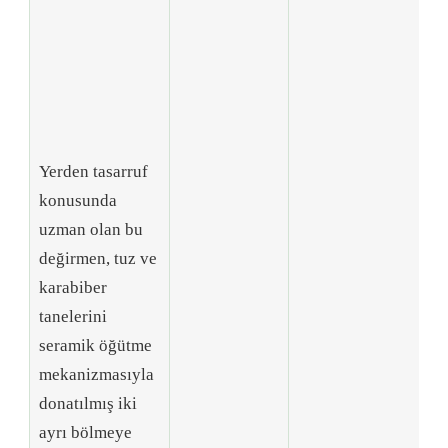
Mo
so
ta
bu
gü
pa
Yerden tasarruf
çe
konusunda
öğ
uzman olan bu
si
değirmen, tuz ve
ha
karabiber
öğ
tanelerini
ay
seramik öğütme
L
mekanizmasıyla
gö
donatılmış iki
ış
ayrı bölmeye
sah