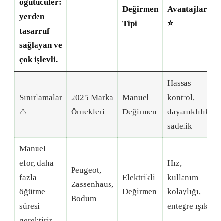
öğütücüler:
Değirmen
Avantajlar
yerden
Tipi
⭐
tasarruf
sağlayan ve
çok işlevli.
Hassas
Sınırlamalar
2025 Marka
Manuel
kontrol,
⚠️
Örnekleri
Değirmen
dayanıklılık,
sadelik
Manuel
efor, daha
Hız,
Peugeot,
fazla
Elektrikli
kullanım
Zassenhaus,
öğütme
Değirmen
kolaylığı,
Bodum
süresi
entegre ışık
gerektirir