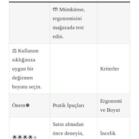
🤲 Mümkünse,
ergonomisini
mağazada test
edin.
⚖️ Kullanım
sıklığınıza
uygun bir
Kriterler
değirmen
boyutu seçin.
Ergonomi
Önem🍀
Pratik İpuçları
ve Boyut
Satın almadan
önce deneyin,
İncelik
🌟🌟🌟🌟⭐