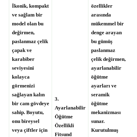
İkonik, kompakt
özellikler
ve sağlam bir
arasında
model olan bu
mükemmel bir
değirmen,
denge arayan
paslanmaz çelik
bu gümüş
çapak ve
paslanmaz
karabiber
çelik değirmen,
seviyesini
ayarlanabilir
kolayca
öğütme
görmenizi
ayarları ve
sağlayan kalın
seramik
3.
bir cam gövdeye
öğütme
Ayarlanabilir
sahip. Boyutu,
mekanizması
Öğütme
onu bireysel
sunar.
Özellikli
veya çiftler için
Kurutulmuş
Fitsund