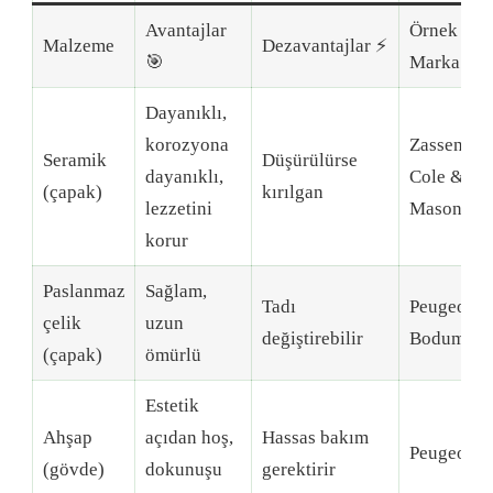
Avantajlar
Örnek
Malzeme
Dezavantajlar ⚡
🎯
Marka
Dayanıklı,
korozyona
Zassenhau
Seramik
Düşürülürse
dayanıklı,
Cole &
(çapak)
kırılgan
lezzetini
Mason
korur
Paslanmaz
Sağlam,
Tadı
Peugeot,
çelik
uzun
değiştirebilir
Bodum
(çapak)
ömürlü
Estetik
Ahşap
açıdan hoş,
Hassas bakım
Peugeot
(gövde)
dokunuşu
gerektirir