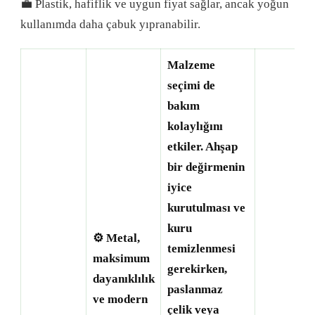
💼 Plastik, hafiflik ve uygun fiyat sağlar, ancak yoğun
kullanımda daha çabuk yıpranabilir.
Malzeme
seçimi de
bakım
kolaylığını
etkiler. Ahşap
bir değirmenin
iyice
kurutulması ve
kuru
⚙️ Metal,
temizlenmesi
maksimum
gerekirken,
dayanıklılık
paslanmaz
ve modern
çelik veya