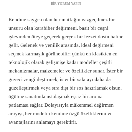
KARABIBER
BIR YORUM YAPIN
DEĞIRMENI:
MÜKEMMEL
Kendine saygısı olan her mutfağın vazgeçilmez bir
ÖĞÜTME
İÇIN
unsuru olan karabiber değirmeni, basit bir çeşni
EN
işlevinden öteye geçerek gerçek bir lezzet dostu haline
İYI
KILAVUZ
gelir. Gelenek ve yenilik arasında, ideal değirmeni
IÇIN
seçmek karmaşık görünebilir; çünkü en klasikten en
teknolojik olarak gelişmişe kadar modeller çeşitli
mekanizmalar, malzemeler ve özellikler sunar. İster bir
güveci zenginleştirmek, ister bir salatayı daha da
güzelleştirmek veya sıra dışı bir sos hazırlamak olsun,
öğütme sanatında ustalaşmak eşsiz bir aroma
patlaması sağlar. Dolayısıyla mükemmel değirmen
arayışı, her modelin kendine özgü özelliklerini ve
avantajlarını anlamayı gerektirir.