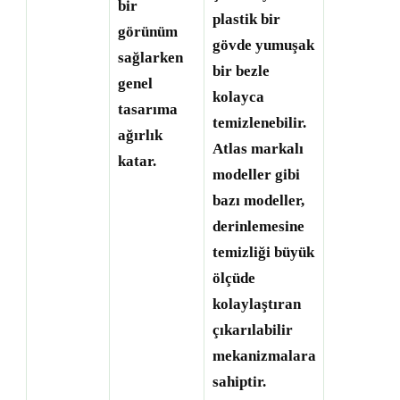
bir
plastik bir
görünüm
gövde yumuşak
sağlarken
bir bezle
genel
kolayca
tasarıma
temizlenebilir.
ağırlık
Atlas markalı
katar.
modeller gibi
bazı modeller,
derinlemesine
temizliği büyük
ölçüde
kolaylaştıran
çıkarılabilir
mekanizmalara
sahiptir.