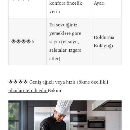
konfora öncelik
Ayarı
verin
En sevdiğiniz
yemeklere göre
Doldurma
🌟🌟🌟🌟⭐
seçin (et suyu,
Kolaylığı
salatalar, ızgara
etler)
🌟🌟🌟🌟
Geniş ağızlı veya hızlı sökme özellikli
olanları tercih edin
Bakım