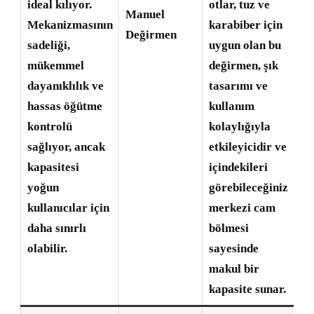
ideal kılıyor.
otlar, tuz ve
Manuel
Mekanizmasının
karabiber için
Değirmen
sadeliği,
uygun olan bu
mükemmel
değirmen, şık
dayanıklılık ve
tasarımı ve
hassas öğütme
kullanım
kontrolü
kolaylığıyla
sağlıyor, ancak
etkileyicidir ve
kapasitesi
içindekileri
yoğun
görebileceğiniz
kullanıcılar için
merkezi cam
daha sınırlı
bölmesi
olabilir.
sayesinde
makul bir
kapasite sunar.