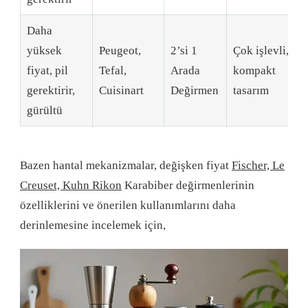
Daha
yüksek
Peugeot,
2’si 1
Çok işlevli,
fiyat, pil
Tefal,
Arada
kompakt
gerektirir,
Cuisinart
Değirmen
tasarım
gürültü
Bazen hantal mekanizmalar, değişken fiyat
Fischer, Le
Creuset, Kuhn Rikon
Karabiber değirmenlerinin
özelliklerini ve önerilen kullanımlarını daha
derinlemesine incelemek için,