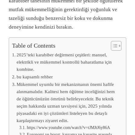
karabiber tanesinin mükemmel bir şekilde öğütülerek
mutfak mükemmelliğinin gerektirdiği yoğunluk ve
tazeliği sunduğu benzersiz bir koku ve dokunma
deneyimine kendinizi bırakın.
Table of Contents
2025’teki karabiber değirmeni çeşitleri: manuel,
elektrikli ve mükemmel kontrollü baharatlama için
kombine.
bu kapsamlı rehber
Mükemmel uyumlu bir mekanizmanın önemi hafife
alınmamalıdır. Kalitesi hem öğütme inceliğinizi hem
de öğütücünüzün ömrünü belirleyecektir. Bu teknik
seçim hakkında uzman tavsiyesi için, 2025 yılında
piyasadaki en iyi çözümleri listeleyen bu detaylı
karşılaştırmayı ziyaret edin.
https://www.youtube.com/watch?v=tJMJtJ6y86A
Ergonomi ve boyut: kavrama ve kapasite arasında