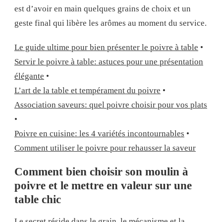
est d’avoir en main quelques grains de choix et un
geste final qui libère les arômes au moment du service.
Le guide ultime pour bien présenter le poivre à table
•
Servir le poivre à table: astuces pour une présentation
élégante
•
L’art de la table et tempérament du poivre
•
Association saveurs: quel poivre choisir pour vos plats
•
Poivre en cuisine: les 4 variétés incontournables
•
Comment utiliser le poivre pour rehausser la saveur
Comment bien choisir son moulin à
poivre et le mettre en valeur sur une
table chic
Le secret réside dans le grain, le mécanisme et la