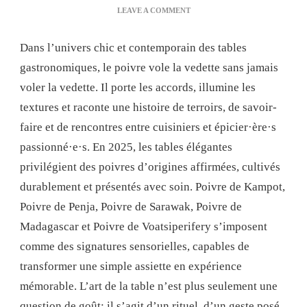
ON
LEAVE A COMMENT
QUEL
POIVRE
Dans l’univers chic et contemporain des tables
CHOISIR
POUR
gastronomiques, le poivre vole la vedette sans jamais
EMBELLIR
voler la vedette. Il porte les accords, illumine les
VOTRE
TABLE
textures et raconte une histoire de terroirs, de savoir-
CHIC
faire et de rencontres entre cuisiniers et épicier·ère·s
?
passionné·e·s. En 2025, les tables élégantes
privilégient des poivres d’origines affirmées, cultivés
durablement et présentés avec soin. Poivre de Kampot,
Poivre de Penja, Poivre de Sarawak, Poivre de
Madagascar et Poivre de Voatsiperifery s’imposent
comme des signatures sensorielles, capables de
transformer une simple assiette en expérience
mémorable. L’art de la table n’est plus seulement une
question de goût: il s’agit d’un rituel, d’un geste posé