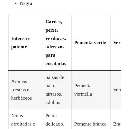
Negra
Carnes,
peixe,
Intensa e
verduras,
Pementa verde
Verde
potente
aderezos
para
ensaladas
Salsas de
Aromas
nata,
Pementa
frescos e
Vermell
tártaros,
vermella
herbáceos
adobos
Notas
Peixe
afroitadas e
delicado,
Pementa branca
Branca