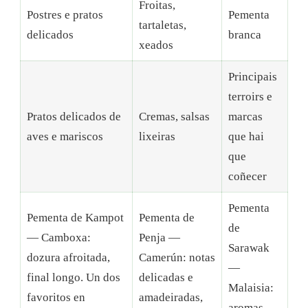
Froitas,
Postres e pratos
Pementa
tartaletas,
delicados
branca
xeados
Principais
terroirs e
Pratos delicados de
Cremas, salsas
marcas
aves e mariscos
lixeiras
que hai
que
coñecer
Pementa
Pementa de Kampot
Pementa de
de
— Camboxa:
Penja —
Sarawak
dozura afroitada,
Camerún: notas
—
final longo. Un dos
delicadas e
Malaisia:
favoritos en
amadeiradas,
aromas