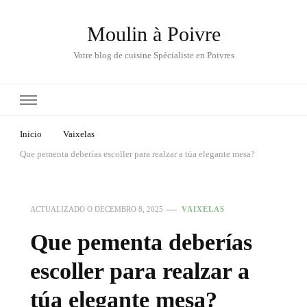
Moulin à Poivre
Votre blog de cuisine Spécialiste en Poivres
Inicio
Vaixelas
Que pementa deberías escoller para realzar a túa elegante mesa?
ACTUALIZADO O
DECEMBRO 8, 2025
VAIXELAS
Que pementa deberías
escoller para realzar a
túa elegante mesa?