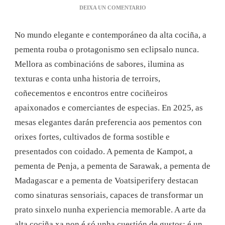
EN
DEIXA UN COMENTARIO
QUE
PEMENTA
No mundo elegante e contemporáneo da alta cociña, a
DEBERÍAS
ESCOLLER
pementa rouba o protagonismo sen eclipsalo nunca.
PARA
Mellora as combinacións de sabores, ilumina as
REALZAR
A
texturas e conta unha historia de terroirs,
TÚA
coñecementos e encontros entre cociñeiros
ELEGANTE
MESA?
apaixonados e comerciantes de especias. En 2025, as
mesas elegantes darán preferencia aos pementos con
orixes fortes, cultivados de forma sostible e
presentados con coidado. A pementa de Kampot, a
pementa de Penja, a pementa de Sarawak, a pementa de
Madagascar e a pementa de Voatsiperifery destacan
como sinaturas sensoriais, capaces de transformar un
prato sinxelo nunha experiencia memorable. A arte da
alta cociña xa non é só unha cuestión de gustos: é un