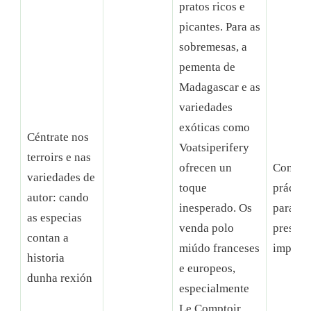
pratos ricos e
picantes. Para as
sobremesas, a
pementa de
Madagascar e as
variedades
exóticas como
Céntrate nos
Voatsiperifery
terroirs e nas
ofrecen un
Consell
variedades de
toque
práctic
autor: cando
inesperado. Os
para un
as especias
venda polo
present
contan a
miúdo franceses
impeca
historia
e europeos,
dunha rexión
especialmente
Le Comptoir