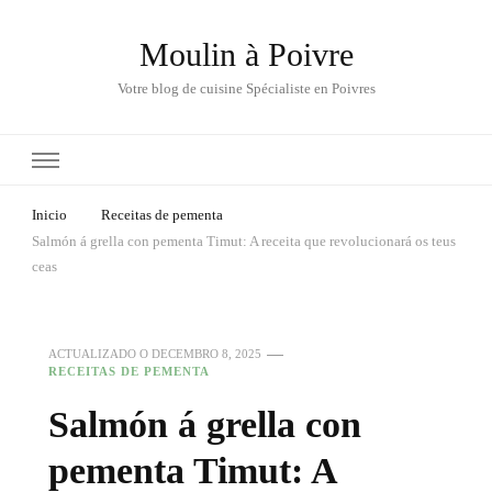
Moulin à Poivre
Votre blog de cuisine Spécialiste en Poivres
Inicio
Receitas de pementa
Salmón á grella con pementa Timut: A receita que revolucionará os teus
ceas
ACTUALIZADO O
DECEMBRO 8, 2025
RECEITAS DE PEMENTA
Salmón á grella con
pementa Timut: A