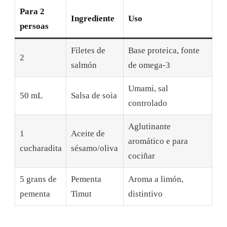
Para 2
Ingrediente
Uso
persoas
Filetes de
Base proteica, fonte
2
salmón
de omega-3
Umami, sal
50 mL
Salsa de soia
controlado
Aglutinante
1
Aceite de
aromático e para
cucharadita
sésamo/oliva
cociñar
5 grans de
Pementa
Aroma a limón,
pementa
Timut
distintivo