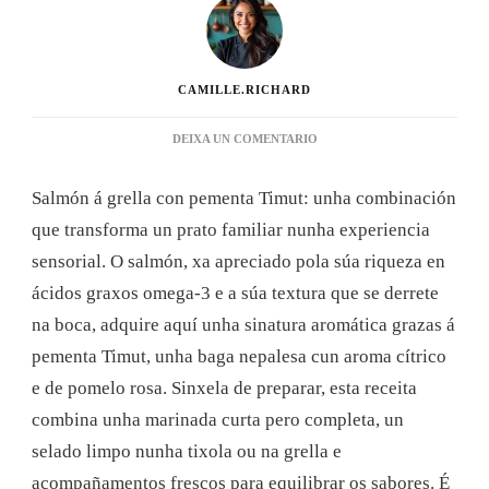
CAMILLE.RICHARD
EN
DEIXA UN COMENTARIO
SALMÓN
Á
Salmón á grella con pementa Timut: unha combinación
GRELLA
CON
que transforma un prato familiar nunha experiencia
PEMENTA
sensorial. O salmón, xa apreciado pola súa riqueza en
TIMUT:
A
ácidos graxos omega-3 e a súa textura que se derrete
RECEITA
na boca, adquire aquí unha sinatura aromática grazas á
QUE
REVOLUCIONARÁ
pementa Timut, unha baga nepalesa cun aroma cítrico
OS
e de pomelo rosa. Sinxela de preparar, esta receita
TEUS
CEAS
combina unha marinada curta pero completa, un
selado limpo nunha tixola ou na grella e
acompañamentos frescos para equilibrar os sabores. É