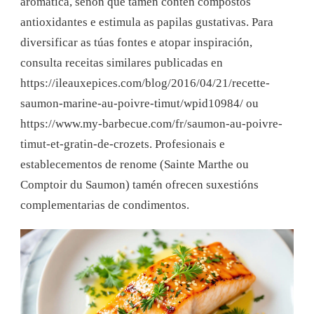
aromática, senón que tamén contén compostos
antioxidantes e estimula as papilas gustativas.
Para
diversificar as túas fontes e atopar inspiración,
consulta receitas similares publicadas en
https://ileauxepices.com/blog/2016/04/21/recette-
saumon-marine-au-poivre-timut/wpid10984/ ou
https://www.my-barbecue.com/fr/saumon-au-poivre-
timut-et-gratin-de-crozets. Profesionais e
establecementos de renome (Sainte Marthe ou
Comptoir du Saumon) tamén ofrecen suxestións
complementarias de condimentos.