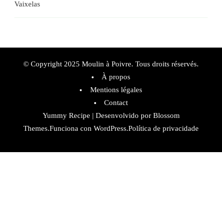
Vaixelas
© Copyright 2025 Moulin à Poivre. Tous droits réservés.
À propos
Mentions légales
Contact
Yummy Recipe | Desenvolvido por
Blossom
Themes
.Funciona con
WordPress
.
Política de privacidade