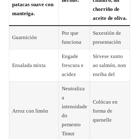
herbas:
cilantro, un
patacas suave con
chorriño de
manteiga.
aceite de oliva.
Por que
Suxestión de
Guarnición
funciona
presentación
Engade
Sírvese xunto
Ensalada mixta
frescura e
ao salmón, non
acidez
enriba del
Neutraliza
a
Colócao en
intensidade
Arroz con limón
forma de
do
quenelle
pemento
Timut