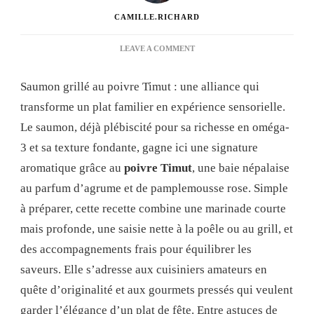
CAMILLE.RICHARD
ON
LEAVE A COMMENT
SAUMON
GRILLÉ
Saumon grillé au poivre Timut : une alliance qui
AU
POIVRE
transforme un plat familier en expérience sensorielle.
TIMUT
Le saumon, déjà plébiscité pour sa richesse en oméga-
:
LA
3 et sa texture fondante, gagne ici une signature
RECETTE
aromatique grâce au
poivre Timut
, une baie népalaise
QUI
VA
au parfum d’agrume et de pamplemousse rose. Simple
RÉVOLUTIONNER
à préparer, cette recette combine une marinade courte
VOS
DÎNERS
mais profonde, une saisie nette à la poêle ou au grill, et
des accompagnements frais pour équilibrer les
saveurs. Elle s’adresse aux cuisiniers amateurs en
quête d’originalité et aux gourmets pressés qui veulent
garder l’élégance d’un plat de fête. Entre astuces de