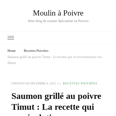
Moulin à Poivre
Votre blog de cuisine Spécialiste en Poivres
Home
Recettes Poivrées
Saumon grillé au poivre Timut : La recette qui va révolutionner vos
dîners
UPDATED ON
DÉCEMBRE 8, 2025
RECETTES POIVRÉES
Saumon grillé au poivre
Timut : La recette qui