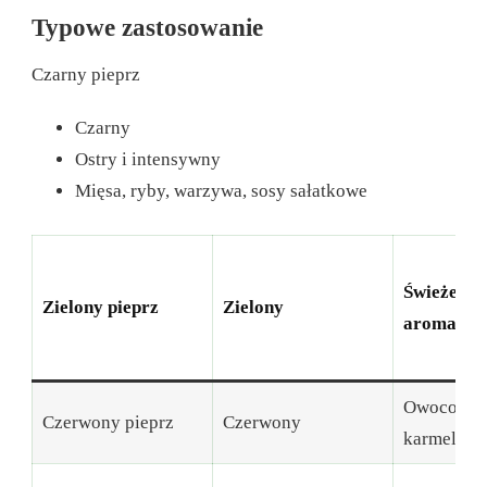
Typowe zastosowanie
Czarny pieprz
Czarny
Ostry i intensywny
Mięsa, ryby, warzywa, sosy sałatkowe
Świeże i z
Zielony pieprz
Zielony
aromaty
Owocowe 
Czerwony pieprz
Czerwony
karmelizo