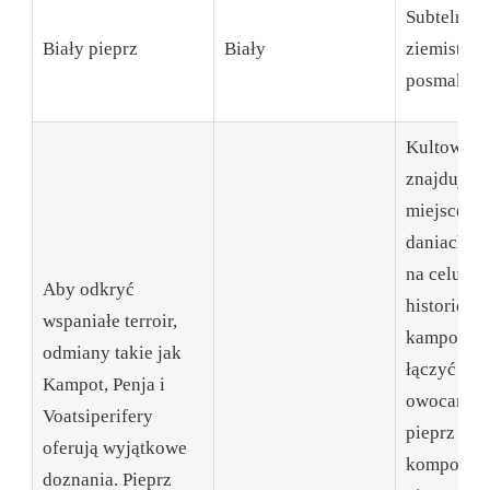
Subtelny z
Biały pieprz
Biały
ziemistym
posmakie
Kultowe p
znajdują s
miejsce w 
daniach, k
na celu op
Aby odkryć
historię. P
wspaniałe terroir,
kampot m
odmiany takie jak
łączyć z s
Kampot, Penja i
owocami m
Voatsiperifery
pieprz pen
oferują wyjątkowe
komponuje 
doznania. Pieprz