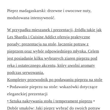
Pieprz madagaskarski: drzewne i owocowe nuty,
modulowana intensywność.
W przypadku mieszanek i prezentacji, źródła takie jak
Les Shardis i Cuisine Addict oferują praktyczne
porady: prezentacja na stole, łączenie potraw z
pieprzem oraz wybór odpowiedniego młynka. Celem
jest posiadanie kilku wybranych ziaren pieprzu pod
ręką i ostatecznego akcentu, który uwolni aromaty
podczas serwowania.
Kompletny przewodnik po podawaniu pieprzu na stole
• Podawanie pieprzu na stole: wskazówki dotyczące
eleganckiej prezentacji
• Sztuka nakrywania stołu i temperament pieprzu
•
Dobór smaków: Jaki pieprz wybrać do swoich potraw