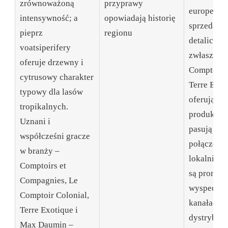
zrównoważoną
przyprawy
europejsc
intensywność; a
opowiadają historię
sprzedawc
pieprz
regionu
detaliczni,
voatsiperifery
zwłaszcza
oferuje drzewny i
Comptoir C
cytrusowy charakter
Terre Exot
typowy dla lasów
oferują lin
tropikalnych.
produktów,
Uznani i
pasują do 
współcześni gracze
połączeń, 
w branży –
lokalni pr
Comptoirs et
są promow
Compagnies, Le
wyspecjal
Comptoir Colonial,
kanałach
Terre Exotique i
dystrybucj
Max Daumin –