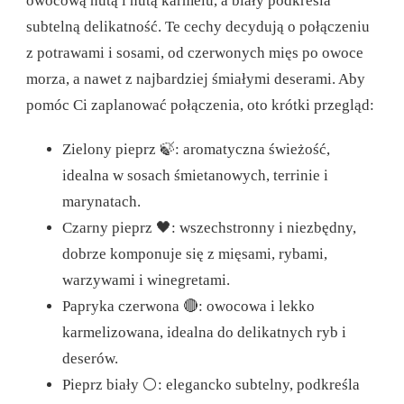
owocową nutą i nutą karmelu, a biały podkreśla
subtelną delikatność. Te cechy decydują o połączeniu
z potrawami i sosami, od czerwonych mięs po owoce
morza, a nawet z najbardziej śmiałymi deserami. Aby
pomóc Ci zaplanować połączenia, oto krótki przegląd:
Zielony pieprz 🍃: aromatyczna świeżość,
idealna w sosach śmietanowych, terrinie i
marynatach.
Czarny pieprz 🖤: wszechstronny i niezbędny,
dobrze komponuje się z mięsami, rybami,
warzywami i winegretami.
Papryka czerwona 🔴: owocowa i lekko
karmelizowana, idealna do delikatnych ryb i
deserów.
Pieprz biały ⚪: elegancko subtelny, podkreśla