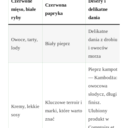
Czerwone
Desery i
Czerwona
mięso, białe
delikatne
papryka
ryby
dania
Delikatne
Owoce, tarty,
dania z drobiu
Biały pieprz
lody
i owoców
morza
Pieprz kampot
— Kambodża:
owocowa
słodycz, długi
Kluczowe terroir i
finisz.
Kremy, lekkie
marki, które warto
Ulubiony
sosy
znać
produkt w
Comptoirs et