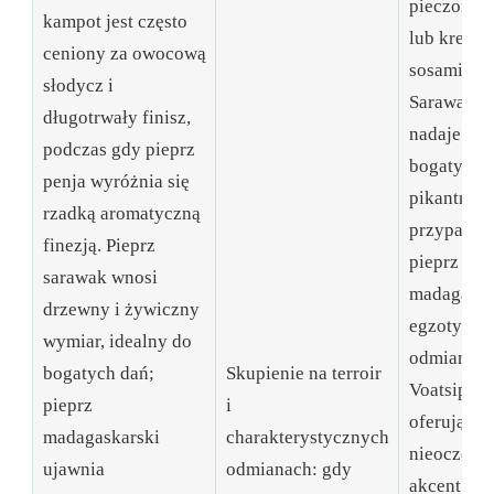
pieczonym
kampot jest często
lub kremo
ceniony za owocową
sosami; Pi
słodycz i
Sarawak d
długotrwały finisz,
nadaje się
podczas gdy pieprz
bogatych,
penja wyróżnia się
pikantnyc
rzadką aromatyczną
przypadku
finezją. Pieprz
pieprz
sarawak wnosi
madagaskar
drzewny i żywiczny
egzotyczn
wymiar, idealny do
odmiany, t
bogatych dań;
Skupienie na terroir
Voatsiperif
pieprz
i
oferują
madagaskarski
charakterystycznych
nieoczeki
ujawnia
odmianach: gdy
akcent. Fr