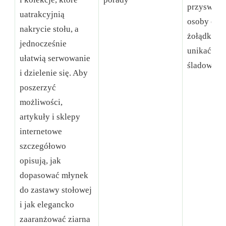
przyswajan
uatrakcyjnią
osoby o w
nakrycie stołu, a
żołądkach
jednocześnie
unikać jej
ułatwią serwowanie
śladowych 
i dzielenie się. Aby
poszerzyć
możliwości,
artykuły i sklepy
internetowe
szczegółowo
opisują, jak
dopasować młynek
do zastawy stołowej
i jak elegancko
zaaranżować ziarna