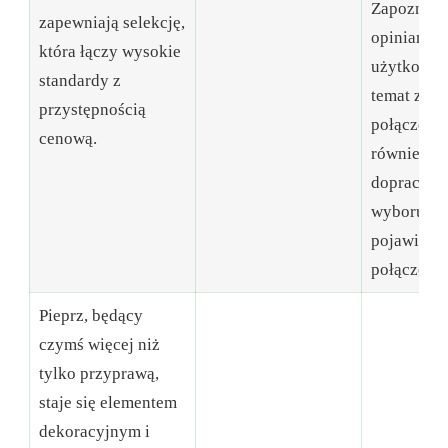
Zapoznanie
zapewniają selekcję,
opiniami
która łączy wysokie
użytkowni
standardy z
temat zast
przystępnością
połączeń 
cenową.
również p
dopracowa
wyboru, g
pojawia si
połączenie
Pieprz, będący
czymś więcej niż
tylko przyprawą,
staje się elementem
dekoracyjnym i