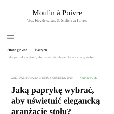
Moulin à Poivre
Votre blog de cuisine Spécialiste en Poivres
Strona główna
Nakrycie
Jaką paprykę wybrać, aby uświetnić elegancką aranżację stołu?
ZAKTUALIZOWANO W DNIU
8 GRUDNIA, 2025
NAKRYCIE
Jaką paprykę wybrać,
aby uświetnić elegancką
aranżację stołu?