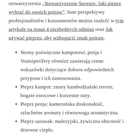
stowarzyszenia
„Stowarzyszenie Saveurs: Jaki pieprz
wybrać do swoich potraw”
. Inne perspektywy
profesjonalistów i konsumentów można znaleźć w
tym
artykule na temat 4 niezbędnych odmian
oraz
Jak
używać pieprzu, aby wzbogacić smak potraw.
Strony poświęcone kampotowi, penja i
Voatsiperifery również zawierają cenne
wskazówki dotyczące doboru odpowiednich
przypraw i ich zastosowania.
Pieprz kampot: znany kambodżański terroir,
bogate owocowe i korzenne nuty.
Pieprz penja: kameruńska doskonałość,
szlachetne aromaty i równowaga aromatyczna.
Pieprz sarawak: malezyjski, żywiczna obecność i
drzewne ciepło.