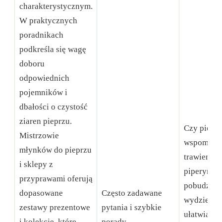
charakterystycznym.
W praktycznych
poradnikach
podkreśla się wagę
doboru
odpowiednich
pojemników i
dbałości o czystość
ziaren pieprzu.
Czy pieprz
Mistrzowie
wspomaga
młynków do pieprzu
trawienie?
i sklepy z
piperyna 
przyprawami oferują
pobudzać
dopasowane
Często zadawane
wydzielani
zestawy prezentowe
pytania i szybkie
ułatwiać
i kolekcje, które
porady