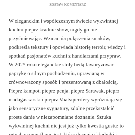
DO
ZOSTAW KOMENTARZ
JAKĄ
PAPRYKĘ
W eleganckim i współczesnym świecie wykwintnej
WYBRAĆ,
ABY
kuchni pieprz kradnie show, nigdy go nie
UŚWIETNIĆ
przyćmiewając. Wzmacnia połączenia smaków,
ELEGANCKĄ
ARANŻACJĘ
podkreśla tekstury i opowiada historię terroir, wiedzy i
STOŁU?
spotkań pasjonatów kuchni z handlarzami przypraw.
W 2025 roku eleganckie stoły będą faworyzować
paprykę o silnym pochodzeniu, uprawianą w
zrównoważony sposób i prezentowaną z dbałością.
Pieprz kampot, pieprz penja, pieprz Sarawak, pieprz
madagaskarski i pieprz Voatsiperifery wyróżniają się
jako sensoryczne sygnatury, zdolne przekształcić
proste danie w niezapomniane doznanie. Sztuka
wykwintnej kuchni nie jest już tylko kwestią gustu: to
rytuał, przemyślany gest, który docenia składniki i