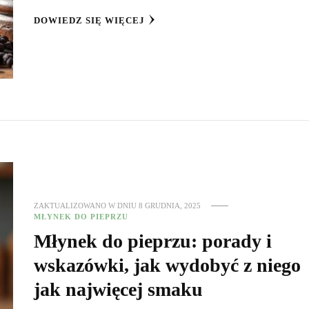
DOWIEDZ SIĘ WIĘCEJ
ZAKTUALIZOWANO W DNIU
8 GRUDNIA, 2025
MŁYNEK DO PIEPRZU
Młynek do pieprzu: porady i
wskazówki, jak wydobyć z niego
jak najwięcej smaku