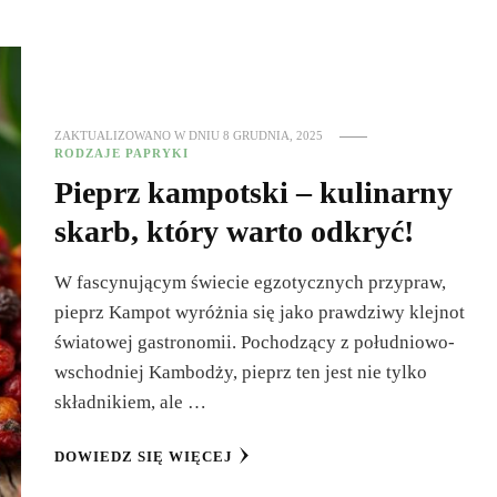
ZAKTUALIZOWANO W DNIU
8 GRUDNIA, 2025
RODZAJE PAPRYKI
Pieprz kampotski – kulinarny
skarb, który warto odkryć!
W fascynującym świecie egzotycznych przypraw,
pieprz Kampot wyróżnia się jako prawdziwy klejnot
światowej gastronomii. Pochodzący z południowo-
wschodniej Kambodży, pieprz ten jest nie tylko
składnikiem, ale …
DOWIEDZ SIĘ WIĘCEJ