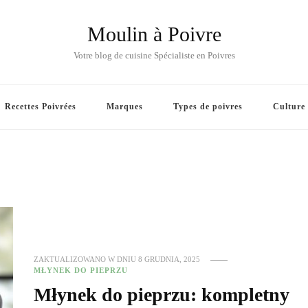
Moulin à Poivre
Votre blog de cuisine Spécialiste en Poivres
Recettes Poivrées
Marques
Types de poivres
Culture
ZAKTUALIZOWANO W DNIU
8 GRUDNIA, 2025
MŁYNEK DO PIEPRZU
Młynek do pieprzu: kompletny