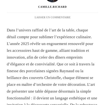
CAMILLE.RICHARD
SUR
LAISSER UN COMMENTAIRE
DÉCOUVREZ
LES
Dans l’univers raffiné de l’art de la table, chaque
ACCESSOIRES
ART
détail compte pour sublimer l’expérience culinaire.
DE
L’année 2025 révèle un engouement renouvelé pour
LA
TABLE
les accessoires haut de gamme, alliant tradition et
HAUT
innovation, afin de créer des dîners empreints
DE
GAMME
d’élégance et de convivialité. Que ce soit à travers la
POUR
finesse des porcelaines signées Raynaud ou la
DES
DÎNERS
brillance des couverts Christofle, chaque élément se
ÉLÉGANTS.
place en maître d’orchestre de votre décoration. L’art
de présenter une table dépasse désormais la simple
fonctionnalité : il devient un langage esthétique et une
invitation à la découverte sensorielle. De la robustesse