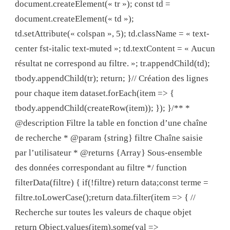
document.createElement(« tr »); const td =
document.createElement(« td »);
td.setAttribute(« colspan », 5); td.className = « text-
center fst-italic text-muted »; td.textContent = « Aucun
résultat ne correspond au filtre. »; tr.appendChild(td);
tbody.appendChild(tr); return; }// Création des lignes
pour chaque item dataset.forEach(item => {
tbody.appendChild(createRow(item)); }); }/** *
@description Filtre la table en fonction d’une chaîne
de recherche * @param {string} filtre Chaîne saisie
par l’utilisateur * @returns {Array} Sous-ensemble
des données correspondant au filtre */ function
filterData(filtre) { if(!filtre) return data;const terme =
filtre.toLowerCase();return data.filter(item => { //
Recherche sur toutes les valeurs de chaque objet
return Object.values(item).some(val =>