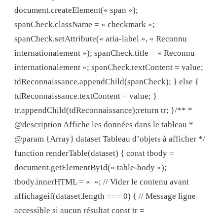
document.createElement(« span »);
spanCheck.className = « checkmark »;
spanCheck.setAttribute(« aria-label », « Reconnu
internationalement »); spanCheck.title = « Reconnu
internationalement »; spanCheck.textContent = value;
tdReconnaissance.appendChild(spanCheck); } else {
tdReconnaissance.textContent = value; }
tr.appendChild(tdReconnaissance);return tr; }/** *
@description Affiche les données dans le tableau *
@param {Array} dataset Tableau d’objets à afficher */
function renderTable(dataset) { const tbody =
document.getElementById(« table-body »);
tbody.innerHTML = « »; // Vider le contenu avant
affichageif(dataset.length === 0) { // Message ligne
accessible si aucun résultat const tr =