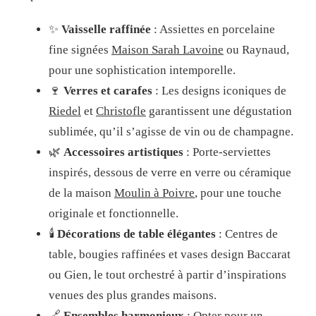
✨
Vaisselle raffinée
: Assiettes en porcelaine
fine signées
Maison Sarah Lavoine
ou Raynaud,
pour une sophistication intemporelle.
🍷
Verres et carafes
: Les designs iconiques de
Riedel
et
Christofle
garantissent une dégustation
sublimée, qu’il s’agisse de vin ou de champagne.
🌿
Accessoires artistiques
: Porte-serviettes
inspirés, dessous de verre en verre ou céramique
de la maison
Moulin à Poivre
, pour une touche
originale et fonctionnelle.
🕯️
Décorations de table élégantes
: Centres de
table, bougies raffinées et vases design Baccarat
ou Gien, le tout orchestré à partir d’inspirations
venues des plus grandes maisons.
🔗
Ensembles harmonieux
: Opter pour un