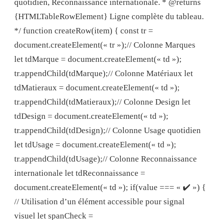
quotidien, Reconnaissance internationale. * @returns
{HTMLTableRowElement} Ligne complète du tableau.
*/ function createRow(item) { const tr =
document.createElement(« tr »);// Colonne Marques
let tdMarque = document.createElement(« td »);
tr.appendChild(tdMarque);// Colonne Matériaux let
tdMatieraux = document.createElement(« td »);
tr.appendChild(tdMatieraux);// Colonne Design let
tdDesign = document.createElement(« td »);
tr.appendChild(tdDesign);// Colonne Usage quotidien
let tdUsage = document.createElement(« td »);
tr.appendChild(tdUsage);// Colonne Reconnaissance
internationale let tdReconnaissance =
document.createElement(« td »); if(value === « ✔️ ») {
// Utilisation d’un élément accessible pour signal
visuel let spanCheck =