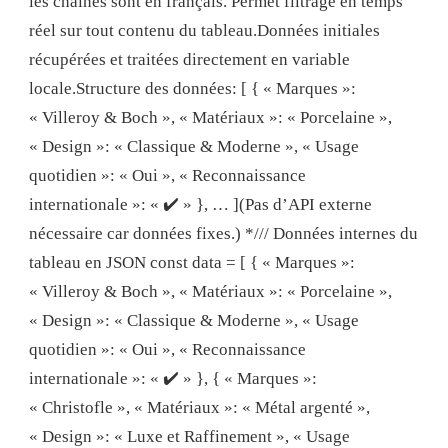
les chaînes sont en français. Permet filtrage en temps
réel sur tout contenu du tableau.Données initiales
récupérées et traitées directement en variable
locale.Structure des données: [ { « Marques »:
« Villeroy & Boch », « Matériaux »: « Porcelaine »,
« Design »: « Classique & Moderne », « Usage
quotidien »: « Oui », « Reconnaissance
internationale »: « ✔️ » }, … ](Pas d’API externe
nécessaire car données fixes.) */// Données internes du
tableau en JSON const data = [ { « Marques »:
« Villeroy & Boch », « Matériaux »: « Porcelaine »,
« Design »: « Classique & Moderne », « Usage
quotidien »: « Oui », « Reconnaissance
internationale »: « ✔️ » }, { « Marques »:
« Christofle », « Matériaux »: « Métal argenté »,
« Design »: « Luxe et Raffinement », « Usage