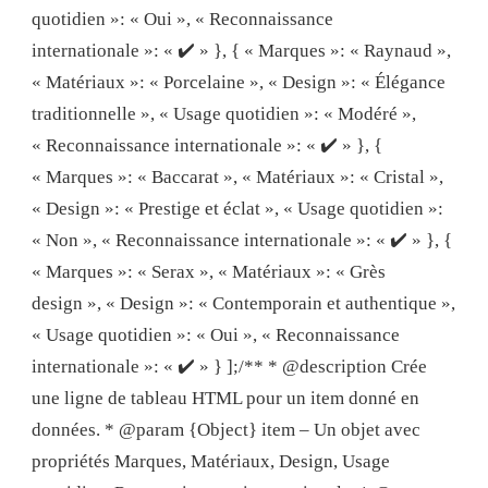
quotidien »: « Oui », « Reconnaissance
internationale »: « ✔️ » }, { « Marques »: « Raynaud »,
« Matériaux »: « Porcelaine », « Design »: « Élégance
traditionnelle », « Usage quotidien »: « Modéré »,
« Reconnaissance internationale »: « ✔️ » }, {
« Marques »: « Baccarat », « Matériaux »: « Cristal »,
« Design »: « Prestige et éclat », « Usage quotidien »:
« Non », « Reconnaissance internationale »: « ✔️ » }, {
« Marques »: « Serax », « Matériaux »: « Grès
design », « Design »: « Contemporain et authentique »,
« Usage quotidien »: « Oui », « Reconnaissance
internationale »: « ✔️ » } ];/** * @description Crée
une ligne de tableau HTML pour un item donné en
données. * @param {Object} item – Un objet avec
propriétés Marques, Matériaux, Design, Usage