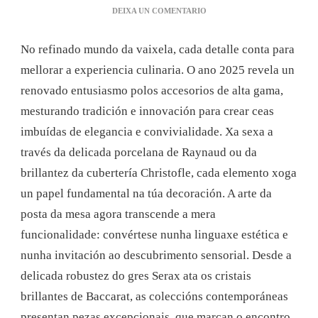
EN
DEIXA UN COMENTARIO
DESCUBRE
ACCESORIOS
No refinado mundo da vaixela, cada detalle conta para
DE
VAIXELA
mellorar a experiencia culinaria. O ano 2025 revela un
DE
renovado entusiasmo polos accesorios de alta gama,
ALTA
GAMA
mesturando tradición e innovación para crear ceas
PARA
imbuídas de elegancia e convivialidade. Xa sexa a
CEAS
ELEGANTES.
través da delicada porcelana de Raynaud ou da
brillantez da cubertería Christofle, cada elemento xoga
un papel fundamental na túa decoración. A arte da
posta da mesa agora transcende a mera
funcionalidade: convértese nunha linguaxe estética e
nunha invitación ao descubrimento sensorial. Desde a
delicada robustez do gres Serax ata os cristais
brillantes de Baccarat, as coleccións contemporáneas
presentan pezas excepcionais, que marcan o encontro