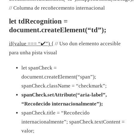
// Columna de recoñecemento internacional
let tdRecognition =
document.createElement(“td”);
if(value === “✔️”) {
// Uso dun elemento accesible
para unha pista visual
let spanCheck =
document.createElement(“span”);
spanCheck.className = “checkmark”;
spanCheck.setAttribute(“aria-label”,
“Recoñecido internacionalmente”);
spanCheck.title = “Recoñecido
internacionalmente”;
spanCheck.textContent =
valor;