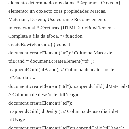
elemento determinado nos datos. * @param {Obxecto}
elemento: un obxecto coas propiedades Marcas,
Materiais, Deseño, Uso cotián e Recoñecemento
internacional.* @returns {HTMLTableRowElement}
Completa a fila da táboa. */ function
createRow(elemento) { const tr =
document.createElement(“tr”);/ Columna Marcaslet
tdBrand = document.createElement(“td”);
tr.appendChild(tdBrand); // Columna de materiais let
tdMaterials =
document.createElement(“td”);tr.appendChild(tdMaterials)
// Columna de deseño let tdDesign =
document.createElement(“td”);
tr.appendChild(tdDesign); // Columna de uso diariolet
tdUsage =
document.createElement(“td”);tr.appendChild(tdUsage);