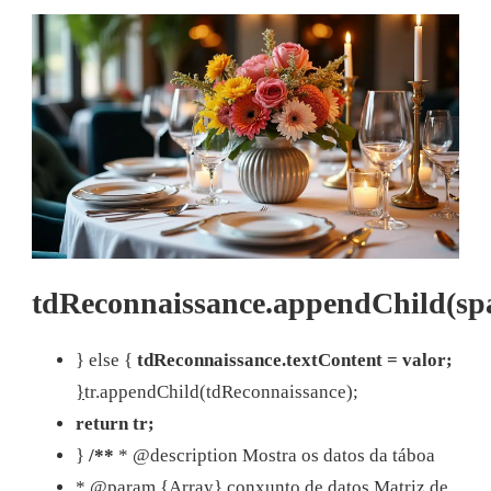
tdReconnaissance.appendChild(sp
} else {
tdReconnaissance.textContent = valor;
}
tr.appendChild(tdReconnaissance);
return tr;
}
/**
* @description Mostra os datos da táboa
* @param {Array} conxunto de datos Matriz de