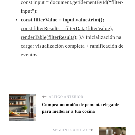
const input = document.getElementById(“filter-
input”);
const filterValue = input.value.trim();
const filterResults = filterData(filterValue);
renderTable(filterResults);
}
// Inicialización na
carga: visualización completa + ramificación de
eventos
ARTIGO ANTERIOR
Compra un muíño de pementa elegante
para mellorar a túa cociña
SEGUINTE ARTIGO