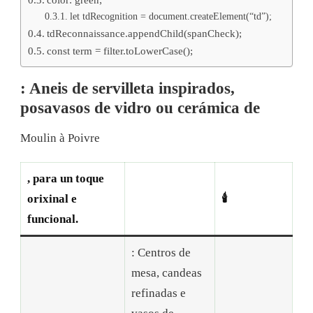
let tdRecognition = document.createElement(“td”);
tdReconnaissance.appendChild(spanCheck);
const term = filter.toLowerCase();
: Aneis de servilleta inspirados,
posavasos de vidro ou cerámica de
Moulin à Poivre
, para un toque
orixinal e
🕯️
funcional.
: Centros de
mesa, candeas
refinadas e