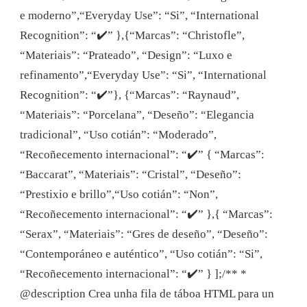
e moderno”,“Everyday Use”: “Si”, “International
Recognition”: “✔️” },{“Marcas”: “Christofle”,
“Materiais”: “Prateado”, “Design”: “Luxo e
refinamento”,“Everyday Use”: “Si”, “International
Recognition”: “✔️”}, {“Marcas”: “Raynaud”,
“Materiais”: “Porcelana”, “Deseño”: “Elegancia
tradicional”, “Uso cotián”: “Moderado”,
“Recoñecemento internacional”: “✔️” { “Marcas”:
“Baccarat”, “Materiais”: “Cristal”, “Deseño”:
“Prestixio e brillo”,“Uso cotián”: “Non”,
“Recoñecemento internacional”: “✔️” },{ “Marcas”:
“Serax”, “Materiais”: “Gres de deseño”, “Deseño”:
“Contemporáneo e auténtico”, “Uso cotián”: “Si”,
“Recoñecemento internacional”: “✔️” } ];/** *
@description Crea unha fila de táboa HTML para un