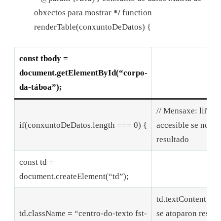
obxectos para mostrar
*/
function
renderTable(conxuntoDeDatos) {
const tbody =
document.getElementById(“corpo-
da-táboa”);
// Mensaxe: liña
if(conxuntoDeDatos.length === 0) {
accesible se non h
resultado
const td =
document.createElement(“td”);
td.textContent = 
td.className = “centro-do-texto fst-
se atoparon result