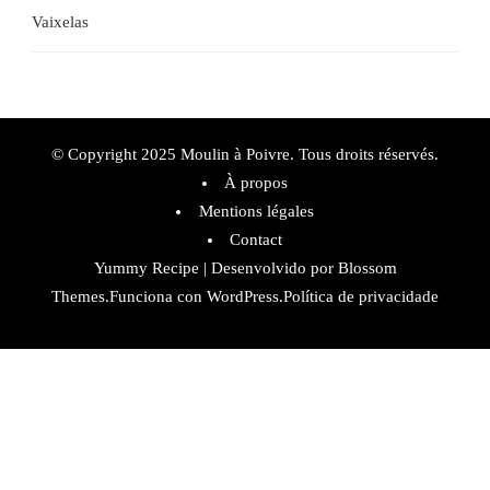
Vaixelas
© Copyright 2025 Moulin à Poivre. Tous droits réservés.
À propos
Mentions légales
Contact
Yummy Recipe | Desenvolvido por
Blossom
Themes
.Funciona con
WordPress
.
Política de privacidade