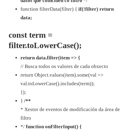
datos que coinciden co filtro
*/
function filterData(filter) {
if(!filter) return
data;
const term =
filter.toLowerCase();
return data.filter(item => {
// Busca todos os valores de cada obxecto
return Object.values(item).some(val =>
val.toLowerCase().includes(term));
});
}
/**
* Xestor de eventos de modificación da área de
filtro
*/
function onFilterInput() {