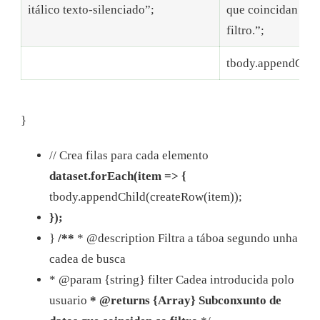
itálico texto-silenciado”;
que coincidan co
filtro.”;
tbody.appendChild
}
// Crea filas para cada elemento
dataset.forEach(item => {
tbody.appendChild(createRow(item));
});
}
/**
* @description Filtra a táboa segundo unha
cadea de busca
* @param {string} filter Cadea introducida polo
usuario
* @returns {Array} Subconxunto de