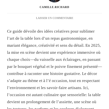
CAMILLE.RICHARD
SUR
LAISSER UN COMMENTAIRE
IDÉES
CRÉATIVES
Ce guide dévoile des idées créatives pour sublimer
POUR
SUBLIMER
l’art de la table lors d’un repas gastronomique, en
L’ART
mariant élégance, créativité et sens du détail. En 2025,
DE
LA
la mise en scène devient une expérience immersive où
TABLE
chaque choix—du vaisselle aux éclairages, en passant
LORS
D’UN
par le bouquet végétal et le poivre finement présenté—
REPAS
contribue à raconter une histoire gustative. Le décor
GASTRONOMIQUE
s’adapte au thème et à l’é occasion, tout en respectant
l’environnement et les savoir-faire artisans. Ici,
l’occasion est autant culinaire que sensorielle: la table
devient un prolongement de l’assiette, une scène où
les textures, les parfums et les couleurs dialoguent