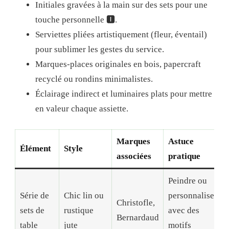
Initiales gravées à la main sur des sets pour une
touche personnelle 🅸.
Serviettes pliées artistiquement (fleur, éventail)
pour sublimer les gestes du service.
Marques-places originales en bois, papercraft
recyclé ou rondins minimalistes.
Éclairage indirect et luminaires plats pour mettre
en valeur chaque assiette.
Marques
Astuce
Élément
Style
associées
pratique
Peindre ou
Série de
Chic lin ou
personnaliser
Christofle,
sets de
rustique
avec des
Bernardaud
table
jute
motifs