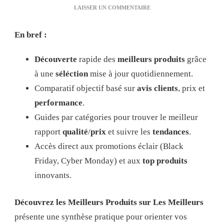
SUR
LAISSER UN COMMENTAIRE
DÉCOUVREZ
LES
En bref :
MEILLEURS
PRODUITS
SUR
Découverte
rapide des
meilleurs produits
grâce
LES
à une
séléction
mise à jour quotidiennement.
MEILLEURS
Comparatif objectif basé sur
avis clients
, prix et
performance
.
Guides par catégories pour trouver le meilleur
rapport
qualité
/
prix
et suivre les
tendances
.
Accès direct aux promotions éclair (Black
Friday, Cyber Monday) et aux
top produits
innovants.
Découvrez les Meilleurs Produits sur Les Meilleurs
présente une synthèse pratique pour orienter vos