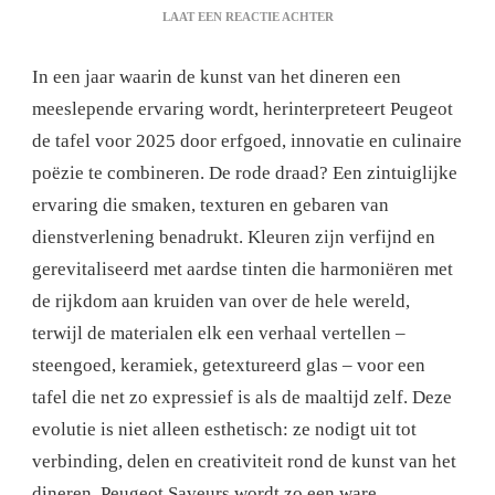
OP
LAAT EEN REACTIE ACHTER
PEUGEOT:
DE
In een jaar waarin de kunst van het dineren een
KUNST
VAN
meeslepende ervaring wordt, herinterpreteert Peugeot
HET
de tafel voor 2025 door erfgoed, innovatie en culinaire
SERVIES
OPNIEUW
poëzie te combineren. De rode draad? Een zintuiglijke
BEKEKEN
ervaring die smaken, texturen en gebaren van
IN
2025
dienstverlening benadrukt. Kleuren zijn verfijnd en
gerevitaliseerd met aardse tinten die harmoniëren met
de rijkdom aan kruiden van over de hele wereld,
terwijl de materialen elk een verhaal vertellen –
steengoed, keramiek, getextureerd glas – voor een
tafel die net zo expressief is als de maaltijd zelf. Deze
evolutie is niet alleen esthetisch: ze nodigt uit tot
verbinding, delen en creativiteit rond de kunst van het
dineren. Peugeot Saveurs wordt zo een ware