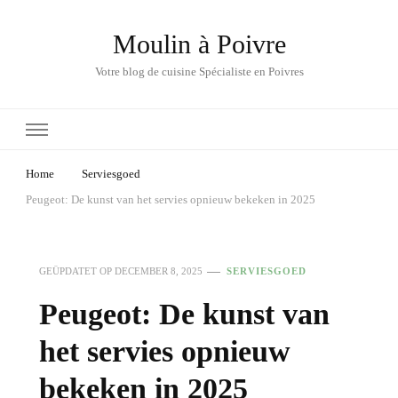
Moulin à Poivre
Votre blog de cuisine Spécialiste en Poivres
Home
Serviesgoed
Peugeot: De kunst van het servies opnieuw bekeken in 2025
GEÜPDATET OP
DECEMBER 8, 2025
SERVIESGOED
Peugeot: De kunst van
het servies opnieuw
bekeken in 2025