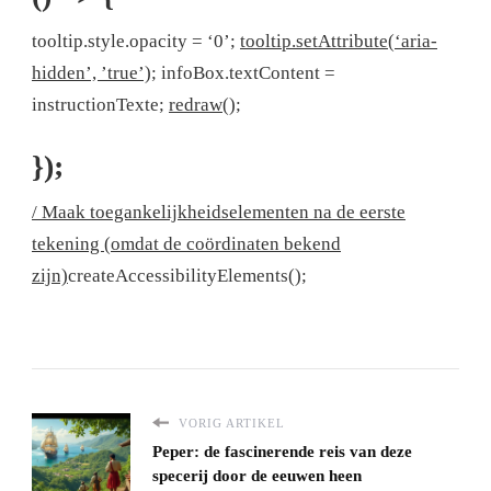
tooltip.style.opacity = ‘0’;
tooltip.setAttribute(‘aria-
hidden’, ’true’);
infoBox.textContent =
instructionTexte;
redraw();
});
/ Maak toegankelijkheidselementen na de eerste
tekening (omdat de coördinaten bekend
zijn)
createAccessibilityElements();
VORIG ARTIKEL
Peper: de fascinerende reis van deze
specerij door de eeuwen heen