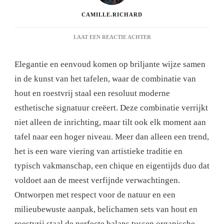
CAMILLE.RICHARD
OP
LAAT EEN REACTIE ACHTER
SERVIESSET
VAN
Elegantie en eenvoud komen op briljante wijze samen
HOUT
EN
in de kunst van het tafelen, waar de combinatie van
ROESTVRIJ
hout en roestvrij staal een resoluut moderne
STAAL:
DE
esthetische signatuur creëert. Deze combinatie verrijkt
PERFECTE
niet alleen de inrichting, maar tilt ook elk moment aan
COMBINATIE
VOOR
tafel naar een hoger niveau. Meer dan alleen een trend,
UW
het is een ware viering van artistieke traditie en
INTERIEUR
typisch vakmanschap, een chique en eigentijds duo dat
voldoet aan de meest verfijnde verwachtingen.
Ontworpen met respect voor de natuur en een
milieubewuste aanpak, belichamen sets van hout en
roestvrij staal de perfecte balans tussen organische