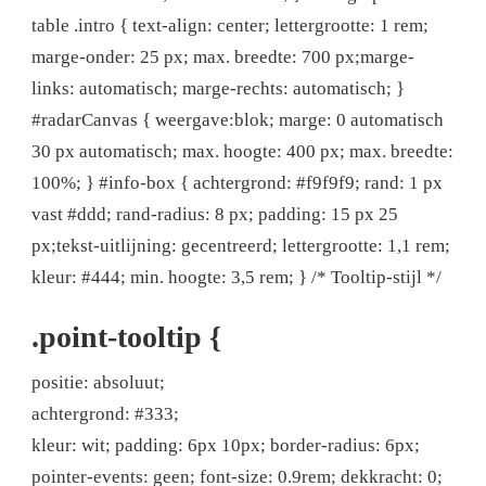
table .intro { text-align: center; lettergrootte: 1 rem;
marge-onder: 25 px; max. breedte: 700 px;marge-
links: automatisch; marge-rechts: automatisch; }
#radarCanvas { weergave:blok; marge: 0 automatisch
30 px automatisch; max. hoogte: 400 px; max. breedte:
100%; } #info-box { achtergrond: #f9f9f9; rand: 1 px
vast #ddd; rand-radius: 8 px; padding: 15 px 25
px;tekst-uitlijning: gecentreerd; lettergrootte: 1,1 rem;
kleur: #444; min. hoogte: 3,5 rem; } /* Tooltip-stijl */
.point-tooltip {
positie: absoluut;
achtergrond: #333;
kleur: wit; padding: 6px 10px; border-radius: 6px;
pointer-events: geen; font-size: 0.9rem; dekkracht: 0;