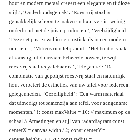
hout en modern metaal creëert een elegante en tijdloze
stijl.’, ‘Onderhoudsgemak’: ‘Roestvrij staal is
gemakkelijk schoon te maken en hout vereist weinig
onderhoud met de juiste producten.’, ‘Veelzijdigheid’:
‘Deze set past zowel in een rustiek als in een modern
interieur.’, ‘Milieuvriendelijkheid’: ‘Het hout is vaak
afkomstig uit duurzaam beheerde bossen, terwijl
roestvrij staal recyclebaar is.’, ‘Elegantie’: ‘De
combinatie van gepolijst roestvrij staal en natuurlijk
hout verbetert de esthetiek van uw tafel voor iedereen.
gelegenheden.’‘Gezelligheid’: ‘Een warm materiaal
dat uitnodigt tot samenzijn aan tafel, voor aangename
momenten.’ }; const maxValue = 10; // maximum op de
schaal // Afmetingen en stijl van radardiagram const
centerX = canvas.width / 2; const centerY =
canvas.height / 2 + 20; const radius =