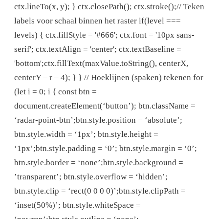
ctx.lineTo(x, y); } ctx.closePath(); ctx.stroke();// Teken
labels voor schaal binnen het raster if(level ===
levels) { ctx.fillStyle = '#666'; ctx.font = '10px sans-
serif'; ctx.textAlign = 'center'; ctx.textBaseline =
'bottom';ctx.fillText(maxValue.toString(), centerX,
centerY – r – 4); } } // Hoeklijnen (spaken) tekenen for
(let i = 0; i { const btn =
document.createElement(‘button’); btn.className =
‘radar-point-btn’;btn.style.position = ‘absolute’;
btn.style.width = ‘1px’; btn.style.height =
‘1px’;btn.style.padding = ‘0’; btn.style.margin = ‘0’;
btn.style.border = ‘none’;btn.style.background =
’transparent’; btn.style.overflow = ‘hidden’;
btn.style.clip = ‘rect(0 0 0 0)’;btn.style.clipPath =
‘inset(50%)’; btn.style.whiteSpace =