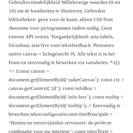
Gebruiksvriendelijkheid Willekeurige waarden (0 tot
10) om de kwaliteiten te illustreren. Gebruikte
bibliotheken: geen voor de kaart, alleen CSS Font
Awesome voor pictogrammen indien nodig. Geen
externe API vereist. Toegankelijkheid: aria-labels,
focusbaar, aria-live voor tekstfeedback. Prestaties:
native canvas + lichtgewicht JS. Alle tekst is in het
Frans en eenvoudig te bewerken via variabelen. */(()
=> {const canvas =
document.getElementById(‘radarCanvas’); const ctx =
canvas.getContext(‘2d’); const infoBox =
document.getElementById(‘info-box’); const tooltip =
document.getElementById(’tooltip’); // Eenvoudig te
bewerken tekstconfiguratieconst titrePrincipale =
‘Houten en roestvrijstalen serviesset: de perfecte
combinatie voor uw interieur’; const introTexte =