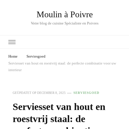
Moulin à Poivre
Votre blog de cuisine Spécialiste en Poivres
Home
Serviesgoed
Serviesset van hout en roestvrij staal: de perfecte combinatie voor uw
interieur
GEÜPDATET OP
DECEMBER 8, 2025
SERVIESGOED
Serviesset van hout en
roestvrij staal: de