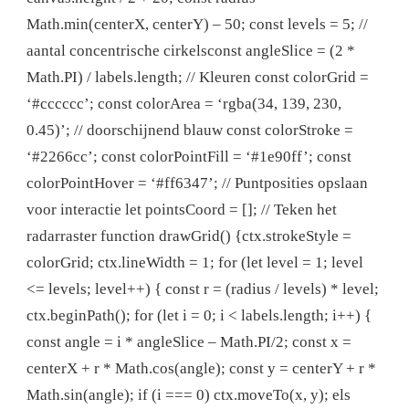
Math.min(centerX, centerY) – 50; const levels = 5; //
aantal concentrische cirkelsconst angleSlice = (2 *
Math.PI) / labels.length; // Kleuren const colorGrid =
‘#cccccc’; const colorArea = ‘rgba(34, 139, 230,
0.45)’; // doorschijnend blauw const colorStroke =
‘#2266cc’; const colorPointFill = ‘#1e90ff’; const
colorPointHover = ‘#ff6347’; // Puntposities opslaan
voor interactie let pointsCoord = []; // Teken het
radarraster function drawGrid() {ctx.strokeStyle =
colorGrid; ctx.lineWidth = 1; for (let level = 1; level
<= levels; level++) { const r = (radius / levels) * level;
ctx.beginPath(); for (let i = 0; i < labels.length; i++) {
const angle = i * angleSlice – Math.PI/2; const x =
centerX + r * Math.cos(angle); const y = centerY + r *
Math.sin(angle); if (i === 0) ctx.moveTo(x, y); els