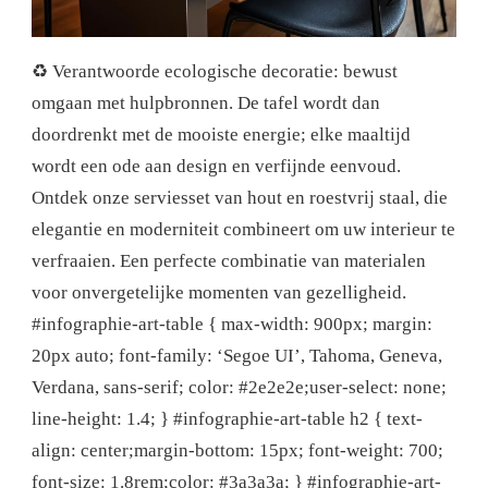
♻️ Verantwoorde ecologische decoratie: bewust
omgaan met hulpbronnen. De tafel wordt dan
doordrenkt met de mooiste energie; elke maaltijd
wordt een ode aan design en verfijnde eenvoud.
Ontdek onze serviesset van hout en roestvrij staal, die
elegantie en moderniteit combineert om uw interieur te
verfraaien. Een perfecte combinatie van materialen
voor onvergetelijke momenten van gezelligheid.
#infographie-art-table { max-width: 900px; margin:
20px auto; font-family: ‘Segoe UI’, Tahoma, Geneva,
Verdana, sans-serif; color: #2e2e2e;user-select: none;
line-height: 1.4; } #infographie-art-table h2 { text-
align: center;margin-bottom: 15px; font-weight: 700;
font-size: 1.8rem;color: #3a3a3a; } #infographie-art-