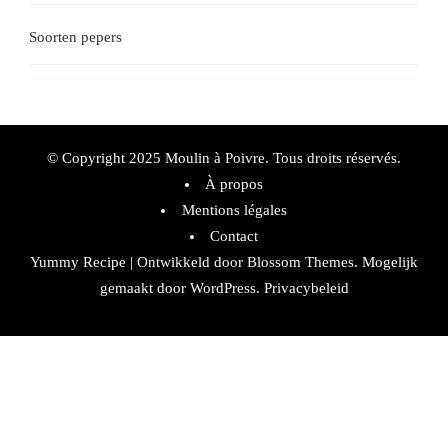
Soorten pepers
© Copyright 2025 Moulin à Poivre. Tous droits réservés.
À propos
Mentions légales
Contact
Yummy Recipe | Ontwikkeld door
Blossom Themes
. Mogelijk
gemaakt door
WordPress
.
Privacybeleid