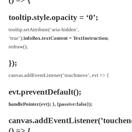
tooltip.style.opacity = ‘0’;
tooltip.setAttribute(‘aria-hidden’,
’true’);
infoBox.textContent = TextInstruction;
redraw();
});
canvas.addEventListener(’touchmove’, evt => {
evt.preventDefault();
handlePointer(evt);
}, {passive:false});
canvas.addEventListener(’touchen
() => {