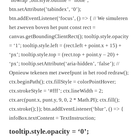
‘nowrap’;btn.style.outline = ‘none’;
btn.setAttribute(’tabindex’, ‘0’);
btn.addEventListener(‘focus’, () => { // We simuleren
het zweven boven het punt const rect =
canvas.getBoundingClientRect(); tooltip.style.opacity
= ‘1’; tooltip.style.left = (rect.left + point.x + 15) +
‘px’; tooltip.style.top = (rect.top + point.y – 20) +
‘px’; tooltip.setAttribute(‘aria-hidden’, ‘false’); //
Opnieuw tekenen met zweefpunt in het rood redraw();
ctx.beginPath(); ctx.fillStyle = colorPointHover;
ctx.strokeStyle = ‘#fff’; ctx.lineWidth = 2;
ctx.arc(punt.x, punt.y, 9, 0, 2 * Math.PI); ctx.fill();
ctx.stroke();}); btn.addEventListener(‘blur’, () => {
infoBox.textContent = TextInstruction;
tooltip.style.opacity = ‘0’;