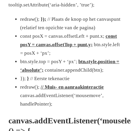
tooltip.setAttribute(‘aria-hidden’, ’true’);
redraw();
});
// Plaats de knop op het canvaspunt
(relatief ten opzichte van de pagina)
const posX = canvas.offsetLeft + punt.x;
const
posY = canvas.offsetTop + punt.y;
btn.style.left
= posX + ‘px’;
btn.style.top = posY + ‘px’;
btn.style.position =
‘absolute’;
container.appendChild(btn);
});
}
// Eerste tekenactie
redraw();
// Muis- en aanraakinteractie
canvas.addEventListener(‘mousemove’,
handlePointer);
canvas.addEventListener(‘mousele
() => {