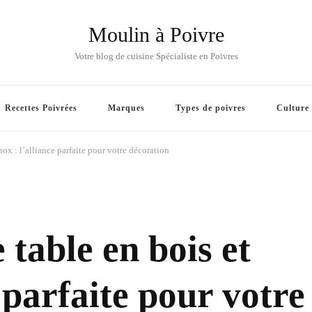
Moulin à Poivre
Votre blog de cuisine Spécialiste en Poivres
Recettes Poivrées
Marques
Types de poivres
Culture
nox : l’alliance parfaite pour votre décoration
table en bois et
e parfaite pour votre