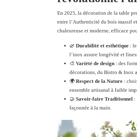
En 2025, la décoration de la table p
entre l’Authenticité du bois massif 
chaleureuse et moderne, efficace pou
🌿
Durabilité et esthétique
: l
l’inox assure longévité et fines
🎨
Variété de design
: des form
décorations, du Bistro & Inox 
🌍
Respect de la Nature
: choi
ensemble artisanal à faible im
🤝
Savoir-faire Traditionnel
:
façonnée à la main.