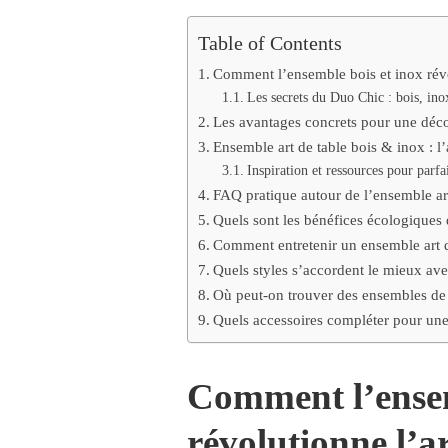
EN
BOIS
Table of Contents
ET
INOX
Comment l’ensemble bois et inox révo
:
L’ALLIANCE
Les secrets du Duo Chic : bois, inox
PARFAITE
Les avantages concrets pour une déco
POUR
Ensemble art de table bois & inox : l’
VOTRE
Inspiration et ressources pour parfai
DÉCORATION
FAQ pratique autour de l’ensemble art
Quels sont les bénéfices écologiques 
Comment entretenir un ensemble art de
Quels styles s’accordent le mieux avec
Où peut-on trouver des ensembles de q
Quels accessoires compléter pour une
Comment l’ensem
révolutionne l’ar