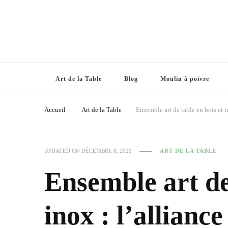
Art de la Table
Blog
Moulin à poivre
Accueil
Art de la Table
Ensemble art de table en bois et i
UPDATED ON
DÉCEMBRE 8, 2025
ART DE LA TABLE
Ensemble art de 
inox : l’allianc