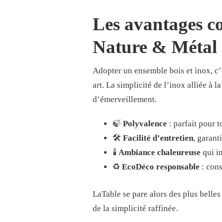
Les avantages c
Nature & Métal 
Adopter un ensemble bois et inox, c’e
art. La simplicité de l’inox alliée à 
d’émerveillement.
🍃
Polyvalence
: parfait pour 
🛠️
Facilité d’entretien
, garant
🕯️
Ambiance chaleureuse
qui in
♻️
EcoDéco responsable
: con
LaTable se pare alors des plus belles
de la simplicité raffinée.