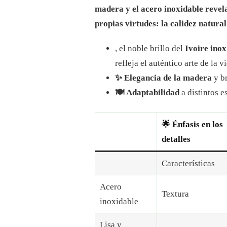
madera y el acero inoxidable revel
propias virtudes: la calidez natural
, el noble brillo del
Ivoire inox
refleja el auténtico arte de la v
✨ Elegancia de la madera
y br
🍽️ Adaptabilidad
a distintos e
🌟 Énfasis en los
detalles
Características
Acero
Textura
inoxidable
Lisa y