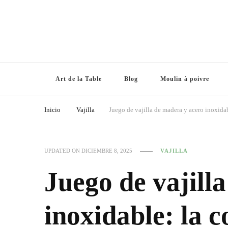
Art de la Table
Blog
Moulin à poivre
Inicio
Vajilla
Juego de vajilla de madera y acero inoxida
UPDATED ON
DICIEMBRE 8, 2025
VAJILLA
Juego de vajill
inoxidable: la 