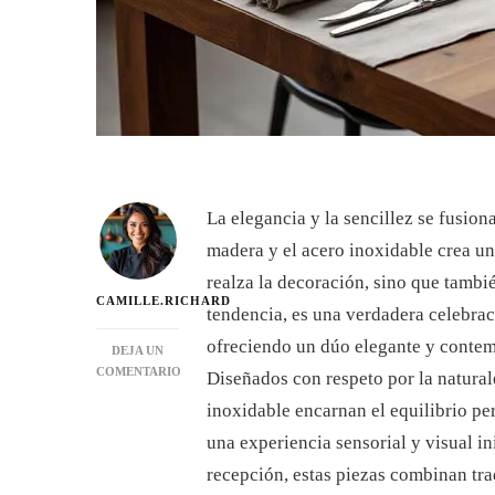
La elegancia y la sencillez se fusiona
madera y el acero inoxidable crea u
realza la decoración, sino que tamb
CAMILLE.RICHARD
tendencia, es una verdadera celebraci
ofreciendo un dúo elegante y contem
DEJA UN
COMENTARIO
Diseñados con respeto por la natura
EN
inoxidable encarnan el equilibrio per
JUEGO
DE
una experiencia sensorial y visual in
VAJILLA
recepción, estas piezas combinan tra
DE