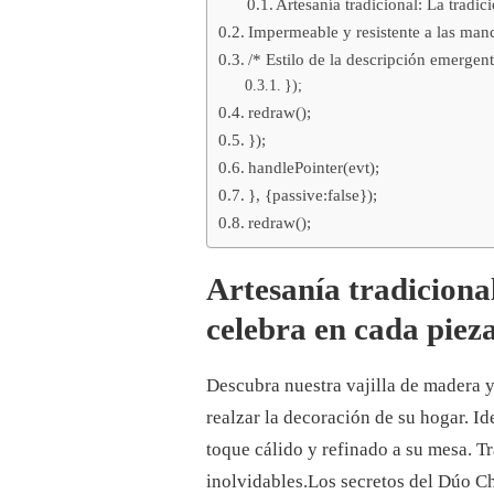
Artesanía tradicional: La tradici
Impermeable y resistente a las man
/* Estilo de la descripción emergent
});
redraw();
});
handlePointer(evt);
}, {passive:false});
redraw();
Artesanía tradicional
celebra en cada pieza
Descubra nuestra vajilla de madera 
realzar la decoración de su hogar. Id
toque cálido y refinado a su mesa. 
inolvidables.
Los secretos del Dúo Ch