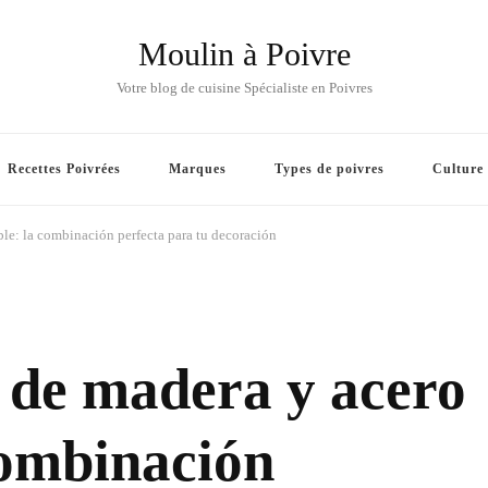
Moulin à Poivre
Votre blog de cuisine Spécialiste en Poivres
Recettes Poivrées
Marques
Types de poivres
Culture
ble: la combinación perfecta para tu decoración
a de madera y acero
combinación