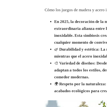
MADERA
Y
Cómo los juegos de madera y acero i
ACERO
INOXIDABLE:
LA
En 2025, la decoración de la 
COMBINACIÓN
PERFECTA
extraordinaria alianza entre 
PARA
inoxidable. Esta simbiosis cr
TU
DECORACIÓN
cualquier momento de convive
🌿
Durabilidad y estética: La
mientras que el acero inoxida
🎨
Variedad de diseños: Desde 
adaptan a todos los estilos, d
comedor modernas.
🌍
Respeto por la naturaleza: 
acabados ecológicos para cre