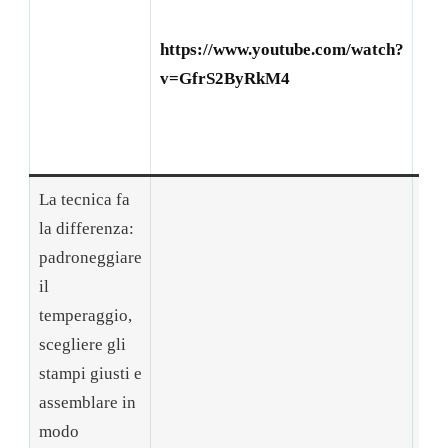
con
pro
https://www.youtube.com/watch?
per
v=GfrS2ByRkM4
tro
Nat
suc
La tecnica fa
la differenza:
padroneggiare
il
temperaggio,
scegliere gli
stampi giusti e
assemblare in
modo