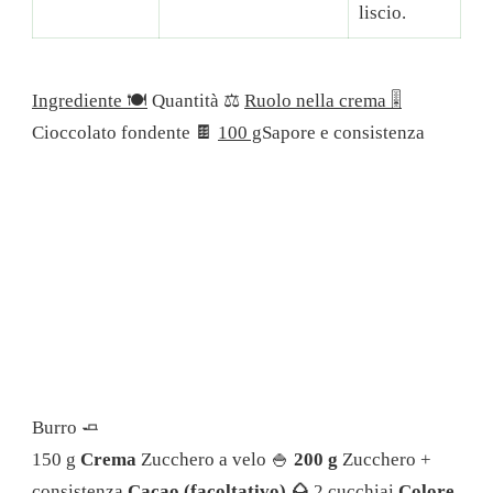
liscio.
Ingrediente 🍽
Quantità ⚖️
Ruolo nella crema 🎚
Cioccolato fondente 🍫
100 g
Sapore e consistenza
Burro 🧈
150 g
Crema
Zucchero a velo 🍚
200 g
Zucchero +
consistenza
Cacao (facoltativo) 🌰
2 cucchiai
Colore