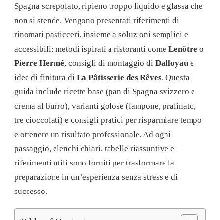
Spagna screpolato, ripieno troppo liquido e glassa che
NEL
2025
non si stende. Vengono presentati riferimenti di
rinomati pasticceri, insieme a soluzioni semplici e
accessibili: metodi ispirati a ristoranti come
Lenôtre
o
Pierre Hermé
, consigli di montaggio di
Dalloyau
e
idee di finitura di
La Pâtisserie des Rêves
. Questa
guida include ricette base (pan di Spagna svizzero e
crema al burro), varianti golose (lampone, pralinato,
tre cioccolati) e consigli pratici per risparmiare tempo
e ottenere un risultato professionale. Ad ogni
passaggio, elenchi chiari, tabelle riassuntive e
riferimenti utili sono forniti per trasformare la
preparazione in un’esperienza senza stress e di
successo.