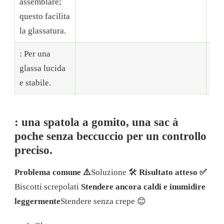
assemblare;
del
questo facilita
la glassatura.
: Per una
glassa lucida
🧰 
e stabile.
: una spatola a gomito, una sac à
poche senza beccuccio per un controllo
preciso.
Problema comune ⚠️
Soluzione 🛠
Risultato atteso ✅
Biscotti screpolati
Stendere ancora caldi e inumidire
leggermente
Stendere senza crepe 😊