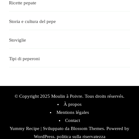
Ricette pepate
Storia e cultura del pepe
Stoviglie
Tipi di peperoni
© Copyright 2025 Moulin à Poivre. Tous droits réservés.
À propos
Mentions légales
Contact
Yummy Recipe | Sviluppato da
Blossom Themes
. Powered by
WordPress
.
politica sulla riservatezza