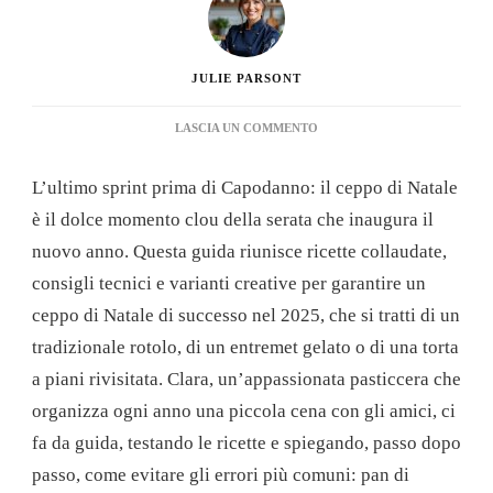
JULIE PARSONT
SU
LASCIA UN COMMENTO
IL
CEPPO
L’ultimo sprint prima di Capodanno: il ceppo di Natale
DI
NATALE
è il dolce momento clou della serata che inaugura il
DI
nuovo anno. Questa guida riunisce ricette collaudate,
CAPODANNO:
UNA
consigli tecnici e varianti creative per garantire un
GUIDA
ceppo di Natale di successo nel 2025, che si tratti di un
COMPLETA
PER
tradizionale rotolo, di un entremet gelato o di una torta
PREPARARE
a piani rivisitata. Clara, un’appassionata pasticcera che
DOLCI
DI
organizza ogni anno una piccola cena con gli amici, ci
SUCCESSO
fa da guida, testando le ricette e spiegando, passo dopo
PER
LE
passo, come evitare gli errori più comuni: pan di
FESTE