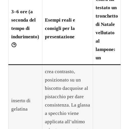
testato un
3–6 ore (a
tronchetto
seconda del
Esempi reali e
di Natale
tempo di
consigli per la
vellutato
indurimento)
presentazione
al
🕒
lampone:
un
crea contrasto,
posizionato su un
biscotto dacquoise al
pistacchio per dare
inserto di
consistenza. La glassa
gelatina
a specchio viene
applicata all’ultimo