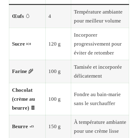
Température ambiante
Œufs
🥚
4
pour meilleur volume
Incorporer
Sucre
🍬
120 g
progressivement pour
éviter de retomber
Tamisée et incorporée
Farine
🌾
100 g
délicatement
Chocolat
Fondre au bain‑marie
(crème au
100 g
sans le surchauffer
beurre)
🍫
À température ambiante
Beurre
🧈
150 g
pour une crème lisse