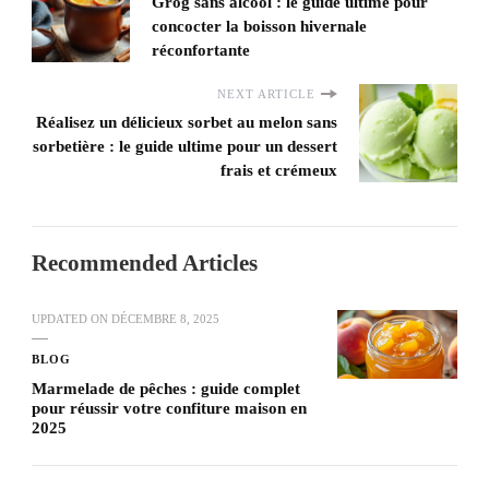
Grog sans alcool : le guide ultime pour
concocter la boisson hivernale
réconfortante
NEXT ARTICLE
Réalisez un délicieux sorbet au melon sans
sorbetière : le guide ultime pour un dessert
frais et crémeux
Recommended Articles
UPDATED ON
DÉCEMBRE 8, 2025
BLOG
Marmelade de pêches : guide complet
pour réussir votre confiture maison en
2025