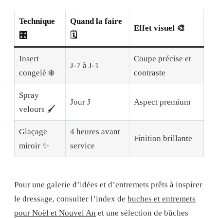
Technique
Quand la faire
Effet visuel 🎨
🎛
🗓
Insert
Coupe précise et
J-7 à J-1
congelé ❄️
contraste
Spray
Jour J
Aspect premium
velours 🖌️
Glaçage
4 heures avant
Finition brillante
miroir ✨
service
Pour une galerie d’idées et d’entremets prêts à inspirer
le dressage, consulter l’index de
buches et entremets
pour Noël et Nouvel An
et une sélection de bûches