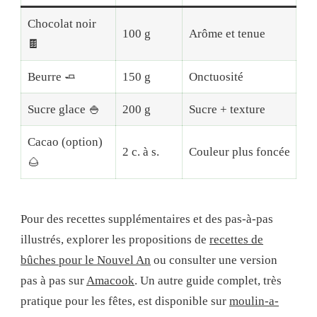
Chocolat noir
100 g
Arôme et tenue
🍫
Beurre 🧈
150 g
Onctuosité
Sucre glace 🍚
200 g
Sucre + texture
Cacao (option)
2 c. à s.
Couleur plus foncée
🌰
Pour des recettes supplémentaires et des pas‑à‑pas
illustrés, explorer les propositions de
recettes de
bûches pour le Nouvel An
ou consulter une version
pas à pas sur
Amacook
. Un autre guide complet, très
pratique pour les fêtes, est disponible sur
moulin-a-