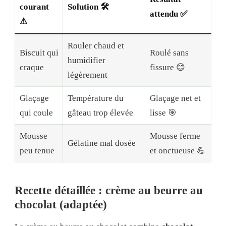
courant
Solution 🛠
attendu ✅
⚠️
Rouler chaud et
Biscuit qui
Roulé sans
humidifier
craque
fissure 😊
légèrement
Glaçage
Température du
Glaçage net et
qui coule
gâteau trop élevée
lisse 🎯
Mousse
Mousse ferme
Gélatine mal dosée
peu tenue
et onctueuse 💪
Recette détaillée : crème au beurre au
chocolat (adaptée)