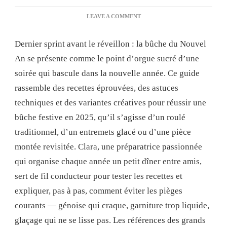
ON
LEAVE A COMMENT
BUCHE
NOUVEL
Dernier sprint avant le réveillon : la bûche du Nouvel
AN
:
An se présente comme le point d’orgue sucré d’une
GUIDE
soirée qui bascule dans la nouvelle année. Ce guide
COMPLET
POUR
rassemble des recettes éprouvées, des astuces
RÉUSSIR
techniques et des variantes créatives pour réussir une
LA
PÂTISSERIE
bûche festive en 2025, qu’il s’agisse d’un roulé
FESTIVE
traditionnel, d’un entremets glacé ou d’une pièce
EN
2025
montée revisitée. Clara, une préparatrice passionnée
qui organise chaque année un petit dîner entre amis,
sert de fil conducteur pour tester les recettes et
expliquer, pas à pas, comment éviter les pièges
courants — génoise qui craque, garniture trop liquide,
glaçage qui ne se lisse pas. Les références des grands