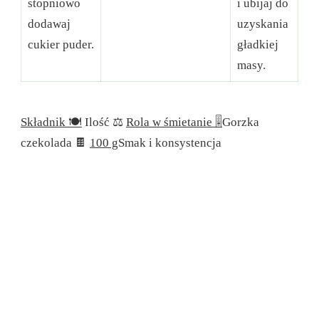
stopniowo
i ubijaj do
dodawaj
uzyskania
cukier puder.
gładkiej
masy.
Składnik 🍽
Ilość ⚖️
Rola w śmietanie 🎚
Gorzka
czekolada 🍫
100 g
Smak i konsystencja