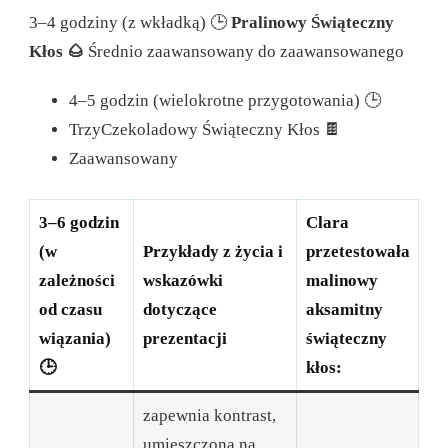
3–4 godziny (z wkładką) 🕒
Pralinowy Świąteczny
Kłos 🌰
Średnio zaawansowany do zaawansowanego
4–5 godzin (wielokrotne przygotowania) 🕒
TrzyCzekoladowy Świąteczny Kłos 🍫
Zaawansowany
3–6 godzin
Clara
(w
Przykłady z życia i
przetestowała
zależności
wskazówki
malinowy
od czasu
dotyczące
aksamitny
wiązania)
prezentacji
świąteczny
🕒
kłos:
zapewnia kontrast,
umieszczona na