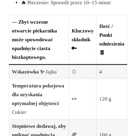
🔥
Pieczenie: Sprawdź przez 10–15 minut
— Zbyt wczesne
Ilość /
otwarcie piekarnika
Kluczowy
Punkt
może spowodować
składnik
odniesienia
opadnięcie ciasta
🔑
🧾
biszkoptowego.
Wskazówka ✨
Jajka
🥚
4
Temperatura pokojowa
dla uzyskania
🍬
120 g
optymalnej objętości
Cukier
Stopniowo dodawaj, aby
uniknąć opadnięcia
🌾
100 g