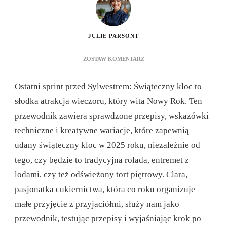
JULIE PARSONT
DO
ZOSTAW KOMENTARZ
NOWOROCZNY
DZIENNIK
Ostatni sprint przed Sylwestrem: Świąteczny kloc to
ŚWIĄTECZNY:
KOMPLETNY
słodka atrakcja wieczoru, który wita Nowy Rok. Ten
PRZEWODNIK
przewodnik zawiera sprawdzone przepisy, wskazówki
PO
UDANYCH
techniczne i kreatywne wariacje, które zapewnią
WYPIEKACH
udany świąteczny kloc w 2025 roku, niezależnie od
ŚWIĄTECZNYCH
W
tego, czy będzie to tradycyjna rolada, entremet z
2025
lodami, czy też odświeżony tort piętrowy. Clara,
ROKU
pasjonatka cukiernictwa, która co roku organizuje
małe przyjęcie z przyjaciółmi, służy nam jako
przewodnik, testując przepisy i wyjaśniając krok po