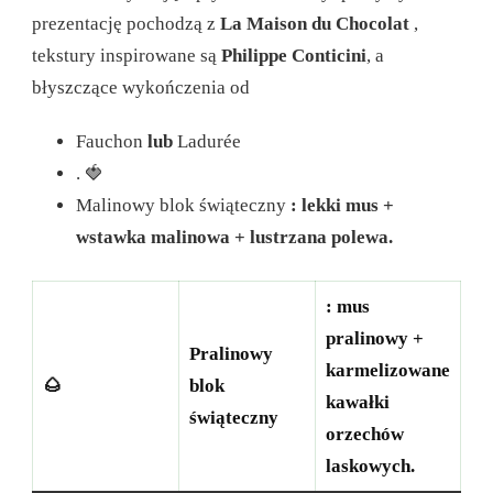
prezentację pochodzą z
La Maison du Chocolat
,
tekstury inspirowane są
Philippe Conticini
, a
błyszczące wykończenia od
Fauchon
lub
Ladurée
.
🍓
Malinowy blok świąteczny
: lekki mus +
wstawka malinowa + lustrzana polewa.
: mus
pralinowy +
Pralinowy
karmelizowane
🌰
blok
kawałki
świąteczny
orzechów
laskowych.