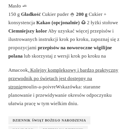
Masło 🧈
150 g
Gładkość
Cukier puder 🍚
200 g
Cukier +
konsystencja
Kakao (opcjonalnie) 🌰
2 łyżki stołowe
Ciemniejszy kolor
Aby uzyskać więcej przepisów i
ilustrowanych instrukcji krok po kroku, zapoznaj się z
propozycjami
przepisów na noworoczne wigilijne
polana
lub skorzystaj z wersji krok po kroku na
Amacook
. Kolejny kompleksowy i bardzo praktyczny
przewodnik po świętach jest dostępny na
stronie
moulin-a-poivre
Wskazówka: staranne
planowanie i przewidywanie okresów odpoczynku
ułatwia pracę w tym wielkim dniu.
DZIENNIK ŚWIĄT BOŻEGO NARODZENIA