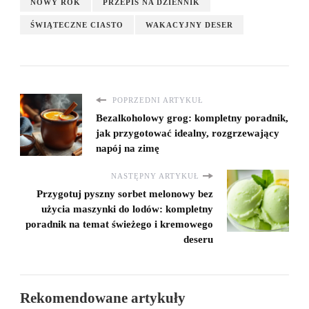
NOWY ROK
PRZEPIS NA DZIENNIK
ŚWIĄTECZNE CIASTO
WAKACYJNY DESER
POPRZEDNI ARTYKUŁ
Bezalkoholowy grog: kompletny poradnik,
jak przygotować idealny, rozgrzewający
napój na zimę
NASTĘPNY ARTYKUŁ
Przygotuj pyszny sorbet melonowy bez
użycia maszynki do lodów: kompletny
poradnik na temat świeżego i kremowego
deseru
Rekomendowane artykuły