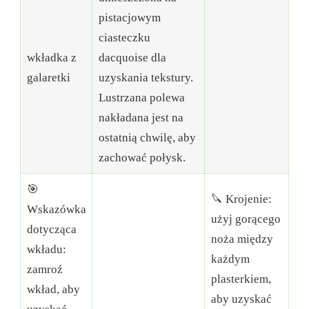
pistacjowym
ciasteczku
wkładka z
dacquoise dla
galaretki
uzyskania tekstury.
Lustrzana polewa
nakładana jest na
ostatnią chwilę, aby
zachować połysk.
🎯
🔪 Krojenie:
Wskazówka
użyj gorącego
dotycząca
noża między
wkładu:
każdym
zamroź
plasterkiem,
wkład, aby
aby uzyskać