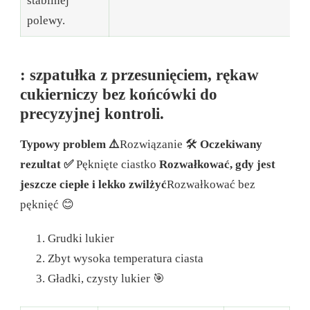
stabilnej
polewy.
: szpatułka z przesunięciem, rękaw
cukierniczy bez końcówki do
precyzyjnej kontroli.
Typowy problem ⚠️
Rozwiązanie 🛠
Oczekiwany
rezultat ✅
Pęknięte ciastko
Rozwałkować, gdy jest
jeszcze ciepłe i lekko zwilżyć
Rozwałkować bez
pęknięć 😊
Grudki lukier
Zbyt wysoka temperatura ciasta
Gładki, czysty lukier 🎯