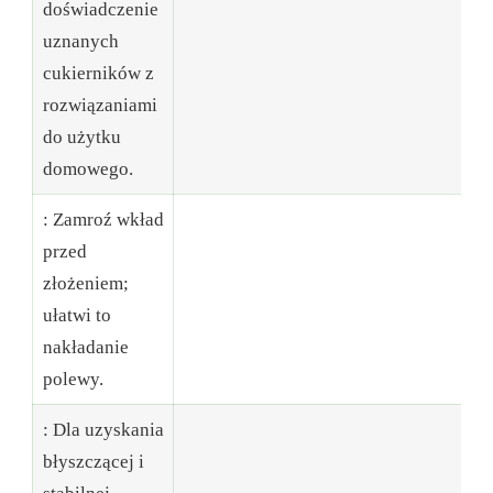
doświadczenie
uznanych
cukierników z
rozwiązaniami
do użytku
domowego.
: Zamroź wkład
przed
🔬
złożeniem;
Te
ułatwi to
cz
nakładanie
polewy.
: Dla uzyskania
błyszczącej i
🧰