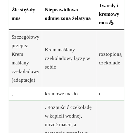
Twardy i
Źle stężały
Nieprawidłowo
kremowy
mus
odmierzona żelatyna
mus 💪
Szczegółowy
przepis:
Krem maślany
Krem
roztopioną
czekoladowy łączy w
maślany
czekoladę
sobie
czekoladowy
(adaptacja)
,
kremowe masło
i
. Rozpuścić czekoladę
w kąpieli wodnej,
utrzeć masło, a