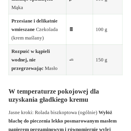
Mąka
Przesiane i delikatnie
wmieszane
Czekolada
🍫
100 g
(krem maślany)
Rozpuść w kąpieli
wodnej, nie
🧈
150 g
przegrzewając
Masło
W temperaturze pokojowej dla
uzyskania gładkiego kremu
Jasne kroki: Rolada biszkoptowa (ogólnie)
Wyłóż
blachę do pieczenia lekko posmarowanym masłem
papierem pergaminowym i równomiernie wylej