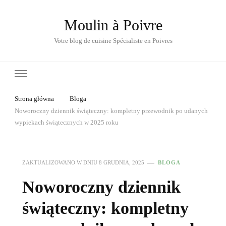
Moulin à Poivre
Votre blog de cuisine Spécialiste en Poivres
Strona główna
Bloga
Noworoczny dziennik świąteczny: kompletny przewodnik po udanych
wypiekach świątecznych w 2025 roku
ZAKTUALIZOWANO W DNIU
8 GRUDNIA, 2025
BLOGA
Noworoczny dziennik
świąteczny: kompletny