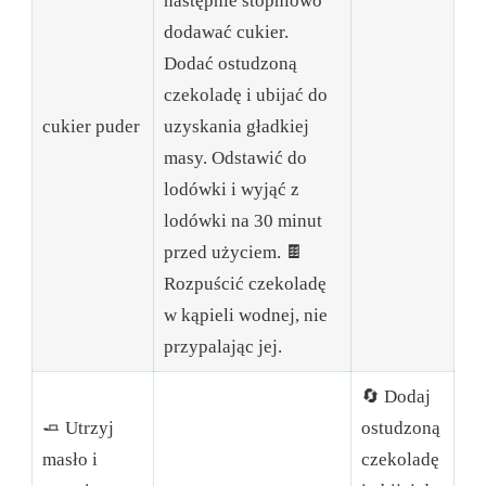
następnie stopniowo
dodawać cukier.
Dodać ostudzoną
czekoladę i ubijać do
cukier puder
uzyskania gładkiej
masy. Odstawić do
lodówki i wyjąć z
lodówki na 30 minut
przed użyciem. 🍫
Rozpuścić czekoladę
w kąpieli wodnej, nie
przypalając jej.
🔄 Dodaj
🧈 Utrzyj
ostudzoną
masło i
czekoladę