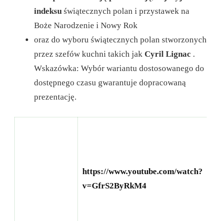
indeksu
świątecznych polan i przystawek na
Boże Narodzenie i Nowy Rok
oraz do wyboru świątecznych polan stworzonych
przez szefów kuchni takich jak
Cyril Lignac
.
Wskazówka: Wybór wariantu dostosowanego do
dostępnego czasu gwarantuje dopracowaną
prezentację.
Pr
te
ws
https://www.youtube.com/watch?
ja
v=GfrS2ByRkM4
pr
ud
św