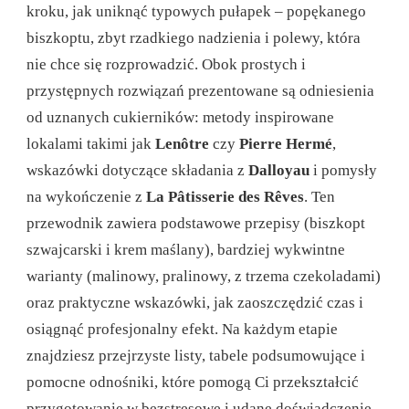
kroku, jak uniknąć typowych pułapek – popękanego
biszkoptu, zbyt rzadkiego nadzienia i polewy, która
nie chce się rozprowadzić. Obok prostych i
przystępnych rozwiązań prezentowane są odniesienia
od uznanych cukierników: metody inspirowane
lokalami takimi jak
Lenôtre
czy
Pierre Hermé
,
wskazówki dotyczące składania z
Dalloyau
i pomysły
na wykończenie z
La Pâtisserie des Rêves
. Ten
przewodnik zawiera podstawowe przepisy (biszkopt
szwajcarski i krem ​​maślany), bardziej wykwintne
warianty (malinowy, pralinowy, z trzema czekoladami)
oraz praktyczne wskazówki, jak zaoszczędzić czas i
osiągnąć profesjonalny efekt. Na każdym etapie
znajdziesz przejrzyste listy, tabele podsumowujące i
pomocne odnośniki, które pomogą Ci przekształcić
przygotowanie w bezstresowe i udane doświadczenie.