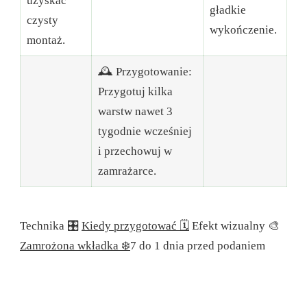
uzyskać
gładkie
czysty
wykończenie.
montaż.
🕰 Przygotowanie:
Przygotuj kilka
warstw nawet 3
tygodnie wcześniej
i przechowuj w
zamrażarce.
Technika 🎛
Kiedy przygotować 🗓
Efekt wizualny 🎨
Zamrożona wkładka ❄️
7 do 1 dnia przed podaniem