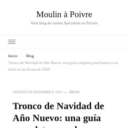
Moulin à Poivre
Votre blog de cuisine Spécialiste en Poivres
Inicio
Blog
Tronco de Navidad de Año Nuevo: una guía completa para hornear con
éxito en las fiestas de 2025
UPDATED ON
DICIEMBRE 8, 2025
BLOG
Tronco de Navidad de
Año Nuevo: una guía