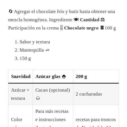
🔄 Agregar el chocolate frío y batir hasta obtener una
mezcla homogénea.
Ingrediente 🍽
Cantidad ⚖️
Participación en la crema 🎚
Chocolate negro 🍫
100 g
Sabor y textura
Mantequilla 🧈
150 g
Suavidad
Azúcar glas 🍚
200 g
Azúcar +
Cacao (opcional)
2 cucharadas
textura
🌰
Para más recetas
Color
e instrucciones
recetas para troncos