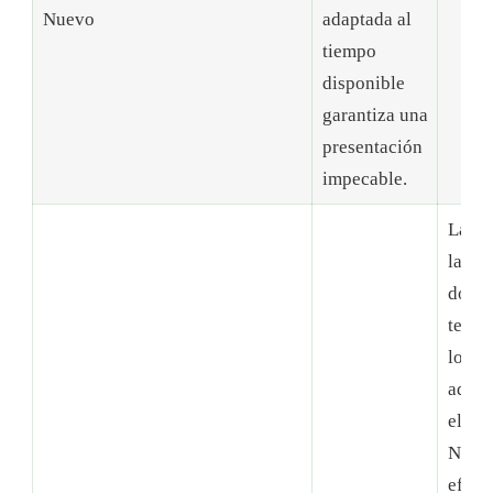
Nuevo
adaptada al
tiempo
disponible
garantiza una
presentación
impecable.
La té
la dif
domin
templ
los m
adecu
el tr
Navi
efici