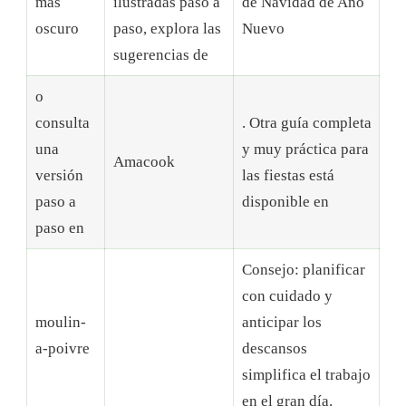
más
ilustradas paso a
de Navidad de Año
oscuro
paso, explora las
Nuevo
sugerencias de
o
consulta
. Otra guía completa
una
y muy práctica para
Amacook
versión
las fiestas está
paso a
disponible en
paso en
Consejo: planificar
con cuidado y
moulin-
anticipar los
a-poivre
descansos
simplifica el trabajo
en el gran día.