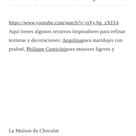
https://www.youtube.com/watch?v=qYyAg_zXJ3A
Aquí tienes algunos recursos inspiradores para refinar
texturas y decoraciones:
Angelina
para maridajes con
praliné,
Philippe Conticini
para mousses ligeros y
La Maison du Chocolat