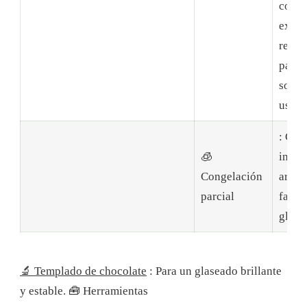
combi
exper
recon
paste
soluc
uso d
: Con
🧊
inser
Congelación
armar
parcial
facili
glase
🔬 Templado de chocolate
: Para un glaseado brillante
y estable.
🧰 Herramientas