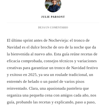
JULIE PARSONT
EN
DEJA UN COMENTARIO
TRONCO
DE
El último sprint antes de Nochevieja: el tronco de
NAVIDAD
DE
Navidad es el dulce broche de oro de la noche que da
AÑO
la bienvenida al nuevo año. Esta guía reúne recetas de
NUEVO:
UNA
eficacia comprobada, consejos técnicos y variaciones
GUÍA
creativas para garantizar un tronco de Navidad festivo
COMPLETA
PARA
y exitoso en 2025, ya sea un roulade tradicional, un
HORNEAR
entremés de helado o un pastel de varios pisos
CON
ÉXITO
reinventado. Clara, una apasionada pastelera que
EN
organiza una pequeña cena con amigos cada año, nos
LAS
FIESTAS
guía, probando las recetas y explicando, paso a paso,
DE