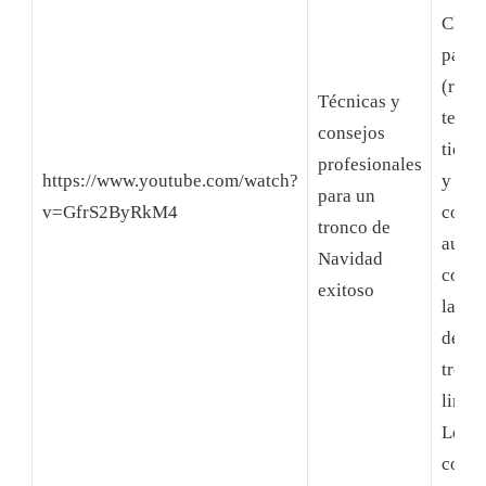
Clara
pasos
(respe
Técnicas y
tempe
consejos
tiemp
profesionales
https://www.youtube.com/watch?
y la 
para un
v=GfrS2ByRkM4
contr
tronco de
aume
Navidad
consi
exitoso
las p
de lo
tronc
limpi
Los s
conse