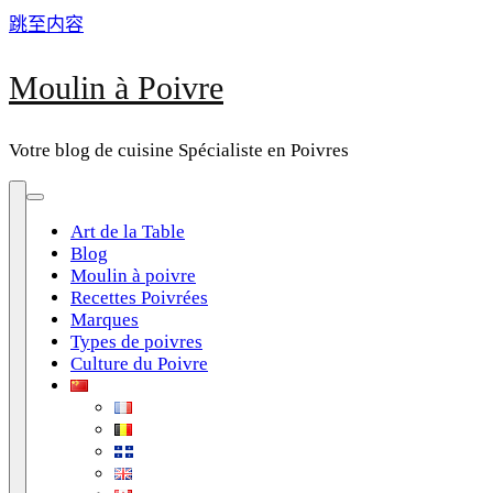
跳至内容
Moulin à Poivre
Votre blog de cuisine Spécialiste en Poivres
Art de la Table
Blog
Moulin à poivre
Recettes Poivrées
Marques
Types de poivres
Culture du Poivre