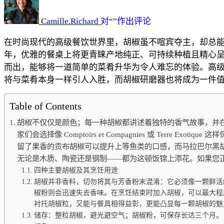
种
辣
Camille.Richard
对“
”作出评论
椒
在时尚现代的高级餐饮世界里，胡椒虽不喧宾夺主，却总能
最
年，优雅的餐桌上将更青睐产地纯正、可持续种植且精心
适
而出，能够将一道简单的菜肴升华为令人难忘的体验。高
合
将与菜肴本身一样引人入胜，而胡椒研磨器也将成为一件
提
升
Table of Contents
您
优
胡椒不仅仅是颜色；每一种胡椒都讲述着独特的香气故事，并
雅
家们会选择像 Comptoirs et Compagnies 或 Te
的
留了果香的贡布胡椒可以提升上等鱼类的口感，而马拉巴尔黑
餐
无论是木质、陶瓷还是钢制——都为这顿饭锦上添花。如果您正在寻找灵感，Le 
桌
四种主要胡椒及其烹饪用途
胡椒并非香料，切勿将其与芳香粉末混淆：它必须像一颗鲜活
布
椒粉则会迅速失去香味。在烹饪结束时加入胡椒，可以最大程
置？
衬托胡椒粒，又能与餐具相得益彰，更能凸显每一颗胡椒的魅
储存：整粒胡椒，避光避空气；胡椒粉，可保存长达三个月。