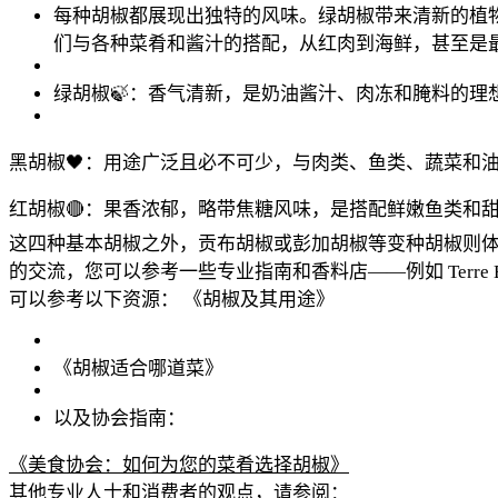
每种胡椒都展现出独特的风味。绿胡椒带来清新的植
们与各种菜肴和酱汁的搭配，从红肉到海鲜，甚至是
绿胡椒🍃：香气清新，是奶油酱汁、肉冻和腌料的理
黑胡椒🖤：用途广泛且必不可少，与肉类、鱼类、蔬菜和
红胡椒🔴：果香浓郁，略带焦糖风味，是搭配鲜嫩鱼类和
这四种基本胡椒之外，贡布胡椒或彭加胡椒等变种胡椒则
的交流，您可以参考一些专业指南和香料店——例如 Terre Exot
可以参考以下资源：
《胡椒及其用途》
《胡椒适合哪道菜》
以及协会指南：
《美食协会：如何为您的菜肴选择胡椒》
其他专业人士和消费者的观点，请参阅：