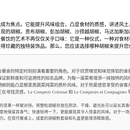
成为焦点。它能提升风味组合，凸显食材的质感，讲述风土、
呈现的胡椒。贡布胡椒、彭加胡椒、沙捞越胡椒、马达加斯加
级餐饮的艺术不再仅仅关乎口味：它是一种仪式，一种对食材
值得珍藏的独特装饰品。那么，您应该选择哪种胡椒来提升您
在餐食的特定时刻扮演着重要的角色。对于欣赏嗅觉和味觉体验的食
rre Exotique 这样保证新鲜度和可追溯性的知名品牌，为每一道菜肴增
胡椒则能凸显根茎类蔬菜炖菜的质朴风味。对于热爱感官享受的食客
Comptoir Colonial 和 Le Comptoirs et Compa
的坚果一样被对待。将整粒胡椒存放在阴凉、干燥、避光处可以延长其香
度地保留其香气；快速轻烤一下，更能展现其令人惊喜的风味。对于一场
力。在现代餐桌上，成套的胡椒粉套装和礼盒更能增添精致感。