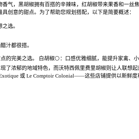
物香气，黑胡椒拥有百搭的辛辣味，红胡椒带来果香和一丝
最具创意的甜点。为了帮助您规划搭配，以下是简要概述：
想之选。
油醋汁都很搭。
甜点的完美之选。
白胡椒⚪：口感优雅细腻，能提升家禽、
体现了浓郁的地域特色，而沃特西佩里费里胡椒则让人联想起
ique 或 Le Comptoir Colonial——这些店铺提