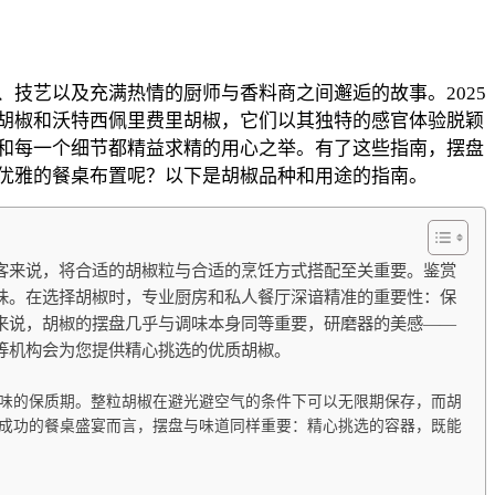
技艺以及充满热情的厨师与香料商之间邂逅的故事。2025
胡椒和沃特西佩里费里胡椒，它们以其独特的感官体验脱颖
和每一个细节都精益求精的用心之举。有了这些指南，摆盘
优雅的餐桌布置呢？以下是胡椒品种和用途的指南。
客来说，将合适的胡椒粒与合适的烹饪方式搭配至关重要。鉴赏
添一抹独特的风味。在选择胡椒时，专业厨房和私人餐厅深谙精准的重要性：保
来说，胡椒的摆盘几乎与调味本身同等重要，研磨器的美感——
gnies 等机构会为您提供精心挑选的优质胡椒。
味的保质期。整粒胡椒在避光避空气的条件下可以无限期保存，而胡
成功的餐桌盛宴而言，摆盘与味道同样重要：精心挑选的容器，既能