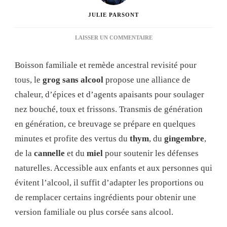
JULIE PARSONT
SUR
LAISSER UN COMMENTAIRE
RECETTE
GROG
Boisson familiale et remède ancestral revisité pour
SANS
ALCOOL
tous, le
grog sans alcool
propose une alliance de
:
chaleur, d’épices et d’agents apaisants pour soulager
GUIDE
COMPLET
nez bouché, toux et frissons. Transmis de génération
POUR
en génération, ce breuvage se prépare en quelques
RÉUSSIR
UNE
minutes et profite des vertus du
thym
, du
gingembre
,
BOISSON
de la
cannelle
et du
miel
pour soutenir les défenses
RÉCONFORTANTE
ET
naturelles. Accessible aux enfants et aux personnes qui
SAINE
évitent l’alcool, il suffit d’adapter les proportions ou
de remplacer certains ingrédients pour obtenir une
version familiale ou plus corsée sans alcool.