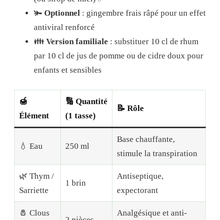
🫚
Optionnel
: gingembre frais râpé pour un effet
antiviral renforcé
👪
Version familiale
: substituer 10 cl de rhum
par 10 cl de jus de pomme ou de cidre doux pour
enfants et sensibles
🍯
🔢 Quantité
📝 Rôle
Élément
(1 tasse)
Base chauffante,
💧 Eau
250 ml
stimule la transpiration
🌿 Thym /
Antiseptique,
1 brin
Sarriette
expectorant
🧂 Clous
Analgésique et anti-
2 pièces