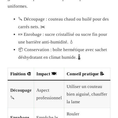
uniformes.
🔪 Découpage : couteau chaud ou huilé pour des
carrés nets. ✂️
🍬 Enrobage : sucre cristallisé ou sucre fin pour
une barrière anti-humidité. 💧
📦 Conservation : boîte hermétique avec sachet
déshydratant en climat humide. 🌡️
Finition 🎨
Impact 🍽️
Conseil pratique 📝
Utiliser un couteau
Découpage
Aspect
bien aiguisé, chauffer
🔪
professionnel
la lame
Rouler
Enrobage
Empêche le