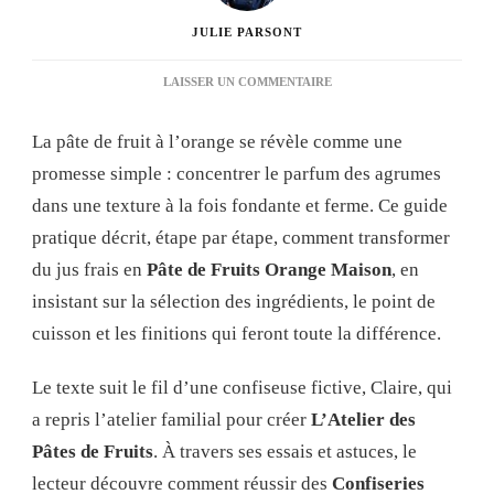
JULIE PARSONT
SUR
LAISSER UN COMMENTAIRE
PATE
DE
La pâte de fruit à l’orange se révèle comme une
FRUIT
ORANGE
promesse simple : concentrer le parfum des agrumes
:
dans une texture à la fois fondante et ferme. Ce guide
GUIDE
COMPLET
pratique décrit, étape par étape, comment transformer
POUR
du jus frais en
Pâte de Fruits Orange Maison
, en
RÉUSSIR
VOS
insistant sur la sélection des ingrédients, le point de
CONFISERIES
cuisson et les finitions qui feront toute la différence.
MAISON
EN
2025
Le texte suit le fil d’une confiseuse fictive, Claire, qui
a repris l’atelier familial pour créer
L’Atelier des
Pâtes de Fruits
. À travers ses essais et astuces, le
lecteur découvre comment réussir des
Confiseries