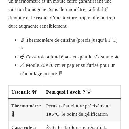
un thermomètre et un moule carré garantissent une
cuisson homogène. Sans thermomètre, la fiabilité
diminue et le risque d’une texture trop molle ou trop
dure augmente sensiblement.
🔬 Thermomètre de cuisine (précis jusqu’à 1°C)
✅
🥣 Casserole à fond épais et spatule résistante 🔥
📐 Moule 20×20 cm et papier sulfurisé pour un
démoulage propre 🧾
Ustensile 🛠️
Pourquoi l’avoir ? 💡
Thermomètre
Permet d’atteindre précisément
🌡️
105°C
, le point de gélification
Casserole à
Évite les brûlures et répartit la