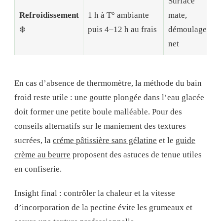
Surface
Refroidissement
1 h à T° ambiante
mate,
❄️
puis 4–12 h au frais
démoulage
net
En cas d’absence de thermomètre, la méthode du bain
froid reste utile : une goutte plongée dans l’eau glacée
doit former une petite boule malléable. Pour des
conseils alternatifs sur le maniement des textures
sucrées, la
créme pâtissière sans gélatine
et le
guide
crème au beurre
proposent des astuces de tenue utiles
en confiserie.
Insight final : contrôler la chaleur et la vitesse
d’incorporation de la pectine évite les grumeaux et