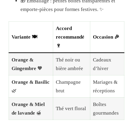
🎁 Emballage : petites boîtes transparentes et
emporte-pièces pour formes festives. ✨
Accord
Variante 🍽️
recommandé
Occasion 🎉
🍷
Orange &
Thé noir ou
Cadeaux
Gingembre
🧡
bière ambrée
d’hiver
Orange & Basilic
Champagne
Mariages &
🌿
brut
réceptions
Orange & Miel
Boîtes
Thé vert floral
de lavande
🍯
gourmandes