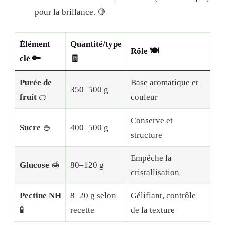
pour la brillance. 🍋
Élément
Quantité/type
Rôle 🍽️
clé 🔑
🧾
Purée de
Base aromatique et
350–500 g
fruit
🍊
couleur
Conserve et
Sucre
🍚
400–500 g
structure
Empêche la
Glucose
🍯
80–120 g
cristallisation
Pectine NH
8–20 g selon
Gélifiant, contrôle
🧪
recette
de la texture