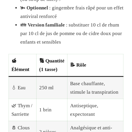
🫚
Optionnel
: gingembre frais râpé pour un effet
antiviral renforcé
👪
Version familiale
: substituer 10 cl de rhum
par 10 cl de jus de pomme ou de cidre doux pour
enfants et sensibles
🍯
🔢 Quantité
📝 Rôle
Élément
(1 tasse)
Base chauffante,
💧 Eau
250 ml
stimule la transpiration
🌿 Thym /
Antiseptique,
1 brin
Sarriette
expectorant
🧂 Clous
Analgésique et anti-
2 pièces