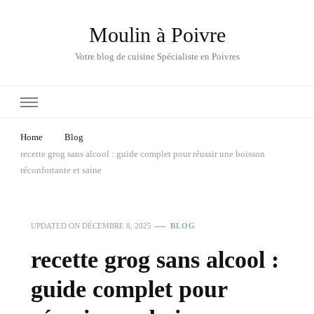
Moulin à Poivre
Votre blog de cuisine Spécialiste en Poivres
Home
Blog
recette grog sans alcool : guide complet pour réussir une boisson
réconfortante et saine
UPDATED ON
DÉCEMBRE 8, 2025
BLOG
recette grog sans alcool :
guide complet pour