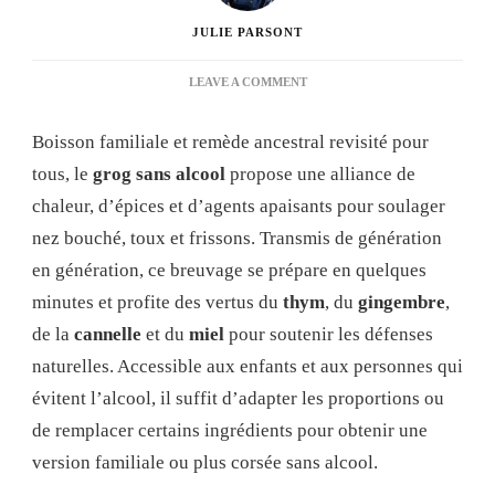
JULIE PARSONT
ON
LEAVE A COMMENT
RECETTE
GROG
Boisson familiale et remède ancestral revisité pour
SANS
ALCOOL
tous, le
grog sans alcool
propose une alliance de
:
chaleur, d’épices et d’agents apaisants pour soulager
GUIDE
COMPLET
nez bouché, toux et frissons. Transmis de génération
POUR
en génération, ce breuvage se prépare en quelques
RÉUSSIR
UNE
minutes et profite des vertus du
thym
, du
gingembre
,
BOISSON
de la
cannelle
et du
miel
pour soutenir les défenses
RÉCONFORTANTE
ET
naturelles. Accessible aux enfants et aux personnes qui
SAINE
évitent l’alcool, il suffit d’adapter les proportions ou
de remplacer certains ingrédients pour obtenir une
version familiale ou plus corsée sans alcool.