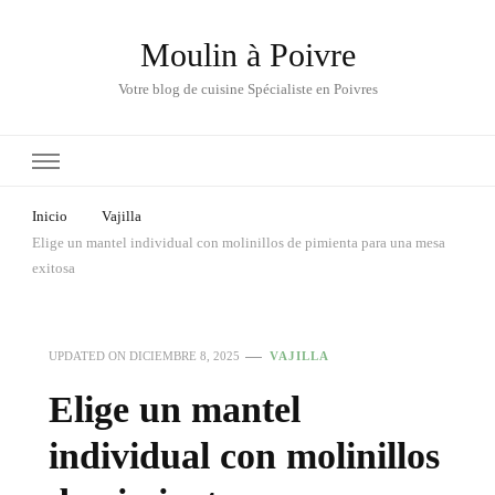
Moulin à Poivre
Votre blog de cuisine Spécialiste en Poivres
Inicio
Vajilla
Elige un mantel individual con molinillos de pimienta para una mesa
exitosa
UPDATED ON
DICIEMBRE 8, 2025
VAJILLA
Elige un mantel
individual con molinillos