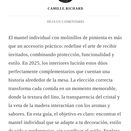
CAMILLE.RICHARD
EN
DEJA UN COMENTARIO
ELIGE
UN
El mantel individual con molinillos de pimienta es más
MANTEL
INDIVIDUAL
que un accesorio práctico: redefine el arte de recibir
CON
invitados, combinando protección, funcionalidad y
MOLINILLOS
DE
estilo. En 2025, los interiores lucirán estos dúos
PIMIENTA
perfectamente complementarios que cuentan una
PARA
UNA
historia alrededor de la mesa. La elección correcta
MESA
transforma cada comida en un momento memorable,
EXITOSA
donde la textura del lino, la transparencia del cristal y
la veta de la madera interactúan con los aromas y
sabores. En esta guía, el objetivo es claro: encontrar el
mantel individual que se adapte a tu decoración, estilo
de vida y preferencias, sin sacrificar el estilo. Explora