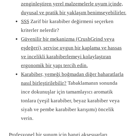
zenginleştiren yerel malzemelerle uyum içinde,
duyusal ve pratik bir yaklaşım benimseyebilirler.
SSS
Zarif bir karabiber değirmeni seçerken
kriterler nelerdir?
Güvenilir bir mekanizma (CrushGrind veya
eşdeğeri), servise uygun bir kaplama ve hassas
ve incelikli karabiberlemeyi kolaylaştıran
ergonomik bir yapı tercih edin.
Karabiber, yemeği boğmadan diğer baharatlarla
nasıl birleştirilebilir?
Tabaklamanın sonunda
ince dokunuşlar için tamamlayıcı aromatik
tonlara (yeşil karabiber, beyaz karabiber veya
siyah ve pembe karabiber karışımı) öncelik
verin.
Profesyonel bir sunum için hangi aksesuarları