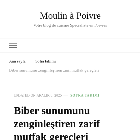
Moulin à Poivre
Votre blog de cuisine Spécialiste en Poivres
Ana sayfa
Sofra takımı
Biber sunumunu zenginleştiren zarif mutfak gereçleri
UPDATED ON
ARALIK 8, 2025
SOFRA TAKIMI
Biber sunumunu
zenginleştiren zarif
mutfak gereçleri