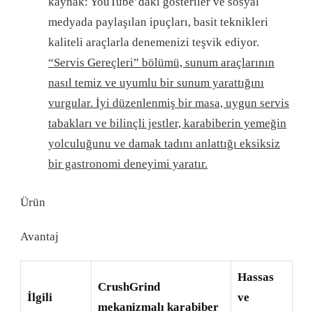
kaynak: YouTube’daki gösteriler ve sosyal
medyada paylaşılan ipuçları, basit teknikleri
kaliteli araçlarla denemenizi teşvik ediyor.
“Servis Gereçleri” bölümü, sunum araçlarının
nasıl temiz ve uyumlu bir sunum yarattığını
vurgular. İyi düzenlenmiş bir masa, uygun servis
tabakları ve bilinçli jestler, karabiberin yemeğin
yolculuğunu ve damak tadını anlattığı eksiksiz
bir gastronomi deneyimi yaratır.
Ürün
Avantaj
Hassas
CrushGrind
İlgili
ve
mekanizmalı karabiber