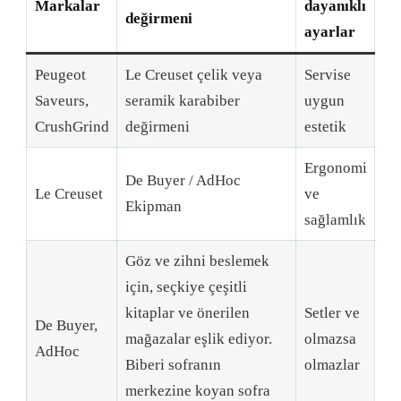
Markalar
dayanıklı
değirmeni
ayarlar
Peugeot
Le Creuset çelik veya
Servise
Saveurs,
seramik karabiber
uygun
CrushGrind
değirmeni
estetik
Ergonomi
De Buyer / AdHoc
Le Creuset
ve
Ekipman
sağlamlık
Göz ve zihni beslemek
için, seçkiye çeşitli
kitaplar ve önerilen
Setler ve
De Buyer,
mağazalar eşlik ediyor.
olmazsa
AdHoc
Biberi sofranın
olmazlar
merkezine koyan sofra