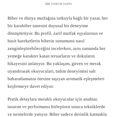
BIBER
BIR YORUM YAPIN
SUNUMUNU
ZENGINLEŞTIREN
Biber ve dünya mutfağına tutkuyla bağlı bir yazar, her
ZARIF
MUTFAK
bir karabiber tanesini duyusal bir deneyime
GEREÇLERI
dönüştürüyor. Bu profil, zarif mutfak eşyalarının ve
IÇIN
basit hareketlerin biberin sunumunu nasıl
zenginleştirebileceğini incelerken, aynı zamanda her
yemeğe karakter katan teruarların ve dokuların
hikayesini anlatıyor. Bu yaklaşım, güven ve merak
uyandırarak okuyucuları, tadım deneyimini salt
baharatlamanın ötesine taşıyan aromatik eşleşmeleri
keşfetmeye davet ediyor.
Pratik detaylara meraklı okuyucular için anahtar,
tasarım ve performansı birleştiren ustaca tekniklerde
ve nesnelerde yatıyor. Biber sadece derinlik katmakla