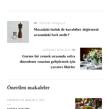
ÖNCEKI MAKALE
Masadaki tuzluk ile karabiber değirmeni
arasındaki fark nedir?
SONRAKI MAKALE
Gurme bir yemek sırasında sofra
düzenleme sanatını geliştirmek için
yaratıcı fikirler
Önerilen makaleler
UPDATED ON
ARALIK 8, 2025
SOFRA TAKIMI