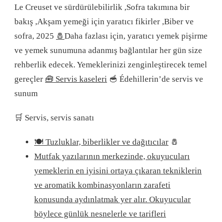
Le Creuset ve sürdürülebilirlik
,
Sofra takımına bir
bakış
,
Akşam yemeği için yaratıcı fikirler
,
Biber ve
sofra, 2025
🧂
Daha fazlası için, yaratıcı yemek pişirme
ve yemek sunumuna adanmış bağlantılar her gün size
rehberlik edecek. Yemeklerinizi zenginleştirecek temel
gereçler
🧰 Servis kaseleri
🥣 Édehillerin’de servis ve
sunum
🛒 Servis, servis sanatı
🍽️ Tuzluklar, biberlikler ve dağıtıcılar
🧂
Mutfak yazılarının merkezinde, okuyucuları
yemeklerin en iyisini ortaya çıkaran tekniklerin
ve aromatik kombinasyonların zarafeti
konusunda aydınlatmak yer alır. Okuyucular
böylece günlük nesnelerle ve tarifleri