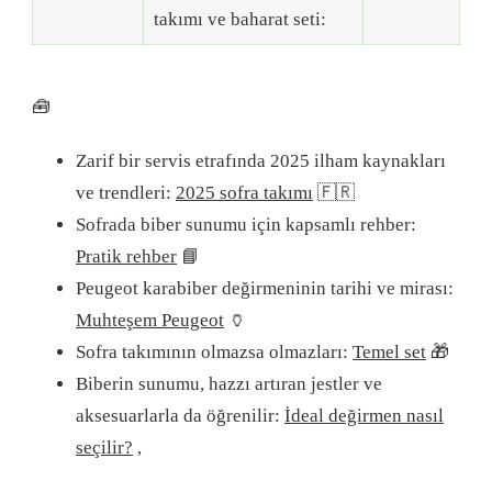
takımı ve baharat seti:
🧰
Zarif bir servis etrafında 2025 ilham kaynakları
ve trendleri:
2025 sofra takımı
🇫🇷
Sofrada biber sunumu için kapsamlı rehber:
Pratik rehber
📘
Peugeot karabiber değirmeninin tarihi ve mirası:
Muhteşem Peugeot
🏺
Sofra takımının olmazsa olmazları:
Temel set
🎁
Biberin sunumu, hazzı artıran jestler ve
aksesuarlarla da öğrenilir:
İdeal değirmen nasıl
seçilir?
,