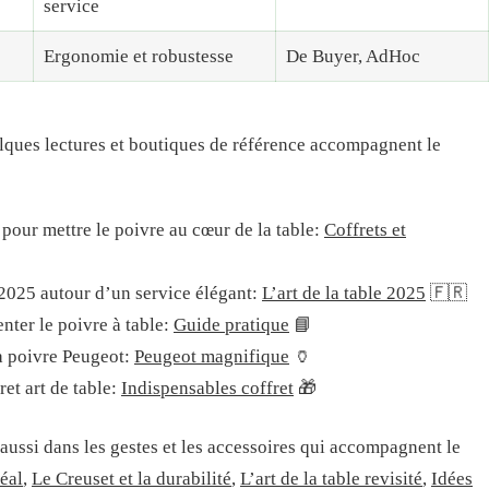
service
Ergonomie et robustesse
De Buyer, AdHoc
uelques lectures et boutiques de référence accompagnent le
s pour mettre le poivre au cœur de la table:
Coffrets et
 2025 autour d’un service élégant:
L’art de la table 2025
🇫🇷
nter le poivre à table:
Guide pratique
📘
 à poivre Peugeot:
Peugeot magnifique
🏺
ret art de table:
Indispensables coffret
🎁
aussi dans les gestes et les accessoires qui accompagnent le
éal
,
Le Creuset et la durabilité
,
L’art de la table revisité
,
Idées