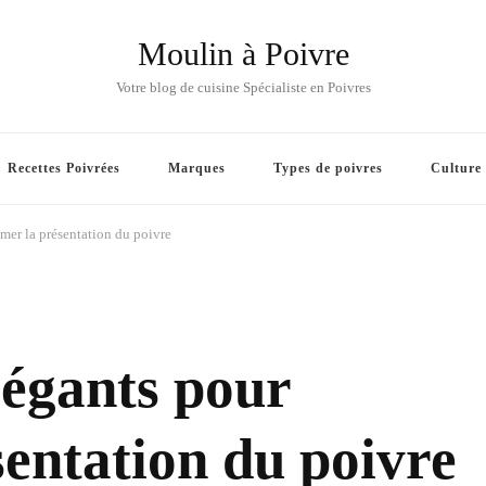
Moulin à Poivre
Votre blog de cuisine Spécialiste en Poivres
Recettes Poivrées
Marques
Types de poivres
Culture
imer la présentation du poivre
légants pour
sentation du poivre