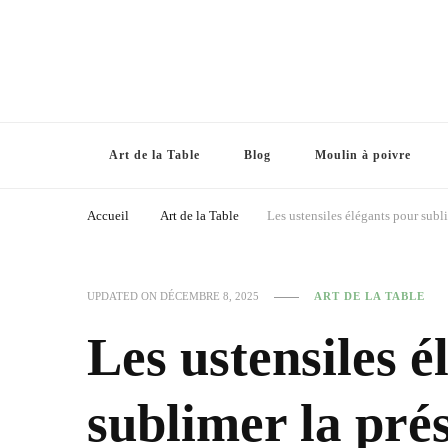
Art de la Table
Blog
Moulin à poivre
Accueil
Art de la Table
Les ustensiles élégants pour subl
UPDATED ON
DÉCEMBRE 8, 2025
ART DE LA TABLE
Les ustensiles é
sublimer la pré