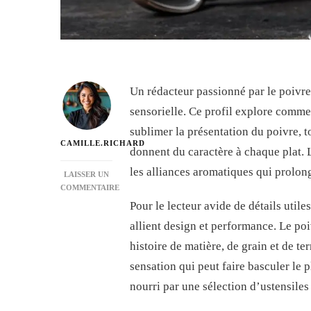
Un rédacteur passionné par le poivr
sensorielle. Ce profil explore comme
sublimer la présentation du poivre, to
CAMILLE.RICHARD
donnent du caractère à chaque plat. L
les alliances aromatiques qui prolon
LAISSER UN
COMMENTAIRE
SUR
Pour le lecteur avide de détails utiles
LES
allient design et performance. Le poi
USTENSILES
ÉLÉGANTS
histoire de matière, de grain et de te
POUR
sensation qui peut faire basculer le 
SUBLIMER
LA
nourri par une sélection d’ustensiles
PRÉSENTATION
DU