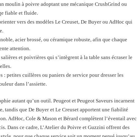
r un moulin à poivre adoptant une mécanique CrushGrind ou
 fiable et fluide.
orienter vers des modèles Le Creuset, De Buyer ou AdHoc qui
e.
 noble, acier brossé, ou céramique robuste, afin que chaque
ente attention.
salières et poivrières qui s’intègrent à la table sans écraser le
elles.
: petites cuillères ou paniers de service pour dresser les
uleur dans l’assiette.
phie autant qu’un outil. Peugeot et Peugeot Saveurs incarnent
e, tandis que De Buyer et Le Creuset apportent une fiabilité
tion. AdHoc, Cole & Mason et Bérard complètent l’éventail avec
cis. Dans ce cadre, L’Atelier du Poivre et Guzzini offrent des
 style, pour que chaque service soit un moment pensé jusqu’au