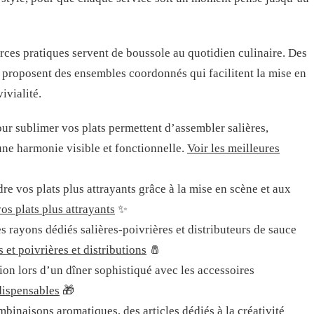
urces pratiques servent de boussole au quotidien culinaire. Des
s proposent des ensembles coordonnés qui facilitent la mise en
ivialité.
ur sublimer vos plats permettent d’assembler salières,
une harmonie visible et fonctionnelle.
Voir les meilleures
re vos plats plus attrayants grâce à la mise en scène et aux
os plats plus attrayants
✨
es rayons dédiés salières-poivrières et distributeurs de sauce
s et poivrières et distributions
🧂
on lors d’un dîner sophistiqué avec les accessoires
dispensables
🎁
mbinaisons aromatiques, des articles dédiés à la créativité