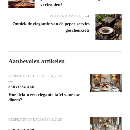
verfraaien?
VOLGEND ARTIKEL
Ontdek de elegantie van de peper servies
geschenksets
Aanbevolen artikelen
GEÜPDATET OP
DECEMBER 8, 2025
SERVIESGOED
Hoe dekt u een elegante tafel voor uw
diners?
GEÜPDATET OP
DECEMBER 8, 2025