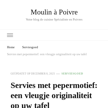
Moulin à Poivre
Votre blog de cuisine Spécialiste en Poivres
Home
Serviesgoed
Servies met pepermotief: een vleugje originaliteit op uw tafel
GEÜPDATET OP
DECEMBER 8, 2025
SERVIESGOED
Servies met pepermotief:
een vleugje originaliteit
op uw tafel