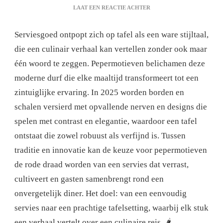
OP
LAAT EEN REACTIE ACHTER
SERVIES
MET
Serviesgoed ontpopt zich op tafel als een ware stijltaal,
PEPERMOTIEF:
EEN
die een culinair verhaal kan vertellen zonder ook maar
VLEUGJE
één woord te zeggen. Pepermotieven belichamen deze
ORIGINALITEIT
OP
moderne durf die elke maaltijd transformeert tot een
UW
zintuiglijke ervaring. In 2025 worden borden en
TAFEL
schalen versierd met opvallende nerven en designs die
spelen met contrast en elegantie, waardoor een tafel
ontstaat die zowel robuust als verfijnd is. Tussen
traditie en innovatie kan de keuze voor pepermotieven
de rode draad worden van een servies dat verrast,
cultiveert en gasten samenbrengt rond een
onvergetelijk diner. Het doel: van een eenvoudig
servies naar een prachtige tafelsetting, waarbij elk stuk
een verhaal vertelt over een culinaire reis. 🌶️