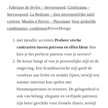
,
Fabrique de Styles – Serviesgoed
,
Conforama –
Serviesgoed
,
La Redoute – Een onvergetelijke tafel
creëren
,
Moulin à Poivre – Placemats
Voor gedurfde
combinaties, combineer
PoivreDesign
met metallic accenten
Probeer sterke
contrasten tussen patroon en effen kleur
Hoe
kies je het perfecte patroon voor je servies?
De keuze hangt af van je persoonlijke stijl en de
omgeving. Een Scandinavische stijl geeft de
voorkeur aan lichte en strakke lijnen, terwijl een
warmer interieur kan spelen met
bloemenpatronen en texturen. De gelegenheid is
ook van belang: elegante en verfijnde patronen
zijn beter geschikt voor formele diners, terwijl