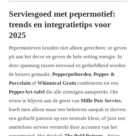
Serviesgoed met pepermotief:
trends en integratietips voor
2025
Pepermotieven kruiden niet alleen gerechten; ze geven
pit aan het decor en geven de hele setting energie. In
deze spanning tussen eenvoud en gedurfdheid worden
de keuzes gemaakt:
Pepperpotborden
,
Pepper &
Porcelain
of
Whimsical Grain
combineren tot een
PepperArt-tafel
die alle zintuigen aanspreekt. Om
trouw te blijven aan de geest van
Mille Pois Servies
,
hoeft men alleen maar een beheerste aanpak te durven:
een gedurfd patroon op een neutrale kleur, of juist een
smetteloos servies versterkt door accenten van het
pepermotief. Het drieluik
The Bold Pattern
– Spicy