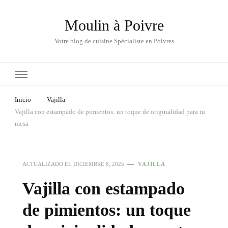
Moulin à Poivre
Votre blog de cuisine Spécialiste en Poivres
Inicio
Vajilla
Vajilla con estampado de pimientos: un toque de originalidad para tu
mesa
ACTUALIZADO EL
DICIEMBRE 8, 2025
VAJILLA
Vajilla con estampado
de pimientos: un toque