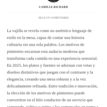
CAMILLE.RICHARD
EN
DEJA UN COMENTARIO
VAJILLA
CON
La vajilla se revela como un auténtico lenguaje de
ESTAMPADO
DE
estilo en la mesa, capaz de contar una historia
PIMIENTOS:
culinaria sin una sola palabra. Los motivos de
UN
TOQUE
pimientos encarnan esta audacia moderna que
DE
transforma cada comida en una experiencia sensorial.
ORIGINALIDAD
PARA
En 2025, los platos y fuentes se adornan con vetas y
TU
diseños distintivos que juegan con el contraste y la
MESA
elegancia, creando una mesa robusta y a la vez
delicadamente refinada. Entre tradición e innovación,
la elección de los motivos de pimientos puede
convertirse en el hilo conductor de un servicio que
sorprende, cultiva y reúne a los comensales en torno a