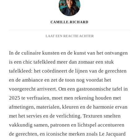
CAMILLE.RICHARD
OP
LAAT EEN REACTIE ACHTER
HOE
KIEST
In de culinaire kunsten en de kunst van het ontvangen
U
EEN
is een chic tafelkleed meer dan zomaar een stuk
CHIQUE
tafelkleed: het coördineert de lijnen van de gerechten
TAFELKLEED
OM
en de ambiance en zet de toon nog voordat het
UW
voorgerecht arriveert. Om een ​​gastronomische tafel in
GASTRONOMISCHE
TAFELAANKLEDING
2025 te verfraaien, moet men rekening houden met
TE
afmetingen, materialen, kleuren en de harmonie ervan
VERFRAAIEN?
met het servies en de verlichting. Texturen smelten
vakkundig samen, patronen en lichtspel accentueren
de gerechten, en iconische merken zoals Le Jacquard