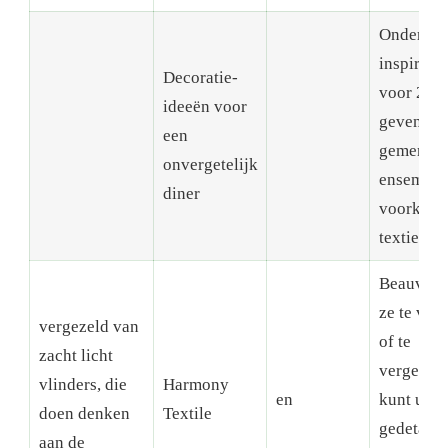
Onder de
inspiratie
Decoratie-
voor 202
ideeën voor
geven
een
gemengd
onvergetelijk
ensemble
diner
voorkeur
textiel va
Beauvill
ze te vin
vergezeld van
of te
zacht licht
vergelijk
vlinders, die
Harmony
en
kunt u
doen denken
Textile
gedetaill
aan de