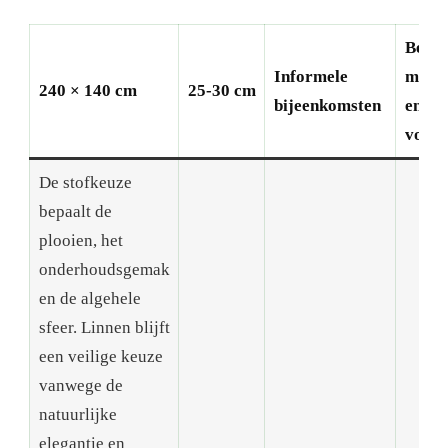
Belan
Informele
mater
240 × 140 cm
25-30 cm
bijeenkomsten
en sti
voor 
De stofkeuze
bepaalt de
plooien, het
onderhoudsgemak
en de algehele
sfeer. Linnen blijft
een veilige keuze
vanwege de
natuurlijke
elegantie en