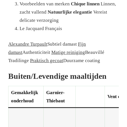
Voorbeelden van merken
Chique linnen
Linnen,
zacht vallend
Natuurlijke elegantie
Vereist
delicate verzorging
Le Jacquard Français
Alexandre Turpault
Subtiel damast
Fijn
damast
Authenticiteit
Matige reiniging
Beauvillé
Tradilinge
Praktisch gecoat
Duurzame coating
Buiten/Levendige maaltijden
Gemakkelijk
Garnier-
Vent du 
onderhoud
Thiebaut