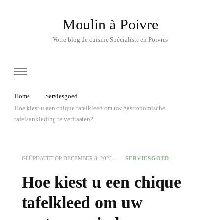
Moulin à Poivre
Votre blog de cuisine Spécialiste en Poivres
Home
Serviesgoed
Hoe kiest u een chique tafelkleed om uw gastronomische
tafelaankleding te verfraaien?
GEÜPDATET OP
DECEMBER 8, 2025
SERVIESGOED
Hoe kiest u een chique
tafelkleed om uw