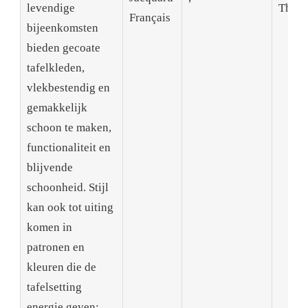
levendige
Thieb
Français
bijeenkomsten
bieden gecoate
tafelkleden,
vlekbestendig en
gemakkelijk
schoon te maken,
functionaliteit en
blijvende
schoonheid. Stijl
kan ook tot uiting
komen in
patronen en
kleuren die de
tafelsetting
energie geven: