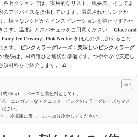
。各セクションでは、実用的なリスト、概要表、そしてよ
家のアドバイスを提供しています。厳選されたリンクか
り、様々なレシピからインスピレーションを得たりするた
きます。温度計とスパチュラをご用意ください。
Glace and
、
Fairy Ice Cream
と
Pink Nectar
をほんの少し加えること
れます。
ピンクミラーグレーズ：美味しいピンクミラーグ
の秘訣は、材料選びと適切な準備です。つややかで安定し
必須材料をご紹介します。
🍒
（約350g）（ベースと着色料として）。
てる、エレガントなテクニック、ピンクのミラーグレーズをマス
ください。
い → 冷凍庫に戻し、15～30分冷やしてください。