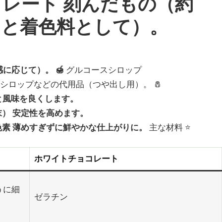
コレート
刻んだもの（約
ースと着色料として）。
食感に応じて）。
🍯
グルコースシロップ
ルシロップなどの代用品（つや出し用）。
🧂
まりと風味を良くします。
） 安定性を高めます。
素 薄めすぎずに鮮やかな仕上がりに。
主な材料 ⭐
ホワイトチョコレート
うに細
ゼラチン