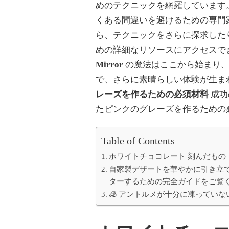
ラ
めのテクニックを網羅しています
ー
くある間違いを避けるための専門
グ
レ
ら、テクニックをさらに探求した
ー
めの詳細なリソースにアクセスで
ズ：
自
Mirror
の魔法はここから始まり
宅
で、さらに素晴らしい体験が生ま
で
こ
レーズを作るための必須材料
成功
の
エ
たピンクのグレーズを作るための
レ
ガ
ン
Table of Contents
ト
ホワイトチョコレート 刻んだもの
な
グ
自家製デザートを華やかに引き立
レ
ターするための完全ガイドをご覧
ー
🧊 アントルメが十分に凍っていな
ズ
を
マ
ス