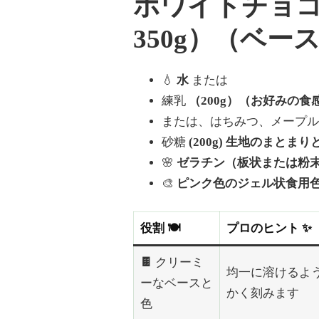
ホワイトチョ
タ
ー
350g）（ベ
す
る
た
め
💧
水
または
の
練乳
（200g）（お好みの
詳
細
または、はちみつ、メープ
ガ
砂糖
(200g) 生地のまと
イ
ド)
🌸
ゼラチン（板状または粉末
🎨
ピンク色のジェル状食用色
役割 🍽️
プロのヒント ✨
🍫
クリーミ
均一に溶けるよ
ーなベースと
かく刻みます
色