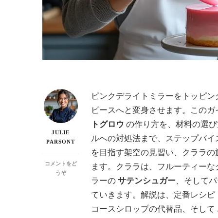
ピンクデライトミラーをトッピン
ピースへと変身させます。このガ
トグロウ
の作り方を、材料の選び
JULIE
ルへの対処法まで、ステップバイ
PARSONT
を目指す架空の見習い、クララの
コメントをど
ます。クララは、フルーティーな
(ピ
うぞ
ラーの
サテンシュガー
、そしてパ
ン
ク
ていきます。解説は、定番レシピ
の
コースシロップの代替品、そして
ミ