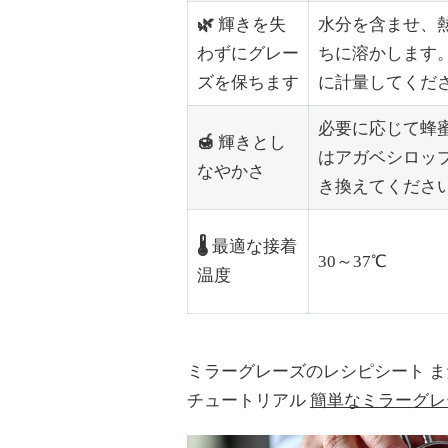
🌿
輝きを失
水分を含ませ、
わずにグレー
ちに溶かします
ズを保ちます
に計量してくだ
必要に応じて蜂
🍯
輝きとし
はアガベシロッ
なやかさ
き換えてくださ
🌡️
最適な接着
30～37℃
温度
ミラーグレーズのレシピシート
ま
チュートリアル
簡単なミラーグレ