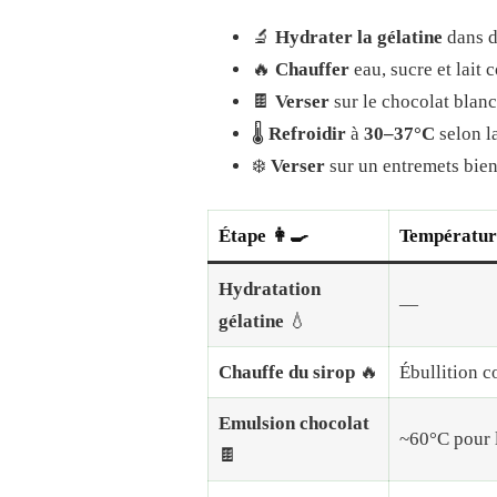
🔬
Hydrater la gélatine
dans d
🔥
Chauffer
eau, sucre et lait 
🍫
Verser
sur le chocolat blan
🌡️
Refroidir
à
30–37°C
selon l
❄️
Verser
sur un entremets bien
Étape 👩‍🍳
Température 
Hydratation
—
gélatine
💧
Chauffe du sirop
🔥
Ébullition c
Emulsion chocolat
~60°C pour l
🍫