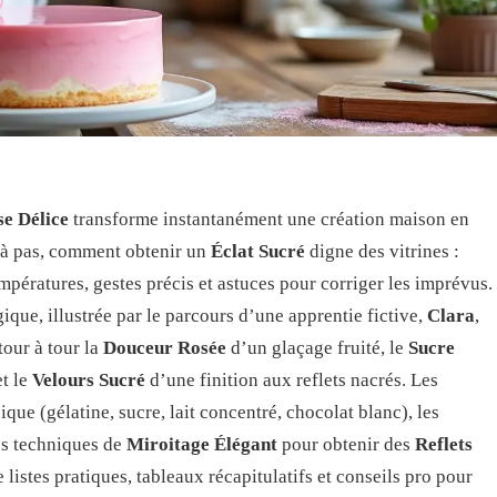
e Délice
transforme instantanément une création maison en
s à pas, comment obtenir un
Éclat Sucré
digne des vitrines :
mpératures, gestes précis et astuces pour corriger les imprévus.
que, illustrée par le parcours d’une apprentie fictive,
Clara
,
tour à tour la
Douceur Rosée
d’un glaçage fruité, le
Sucre
et le
Velours Sucré
d’une finition aux reflets nacrés. Les
ique (gélatine, sucre, lait concentré, chocolat blanc), les
les techniques de
Miroitage Élégant
pour obtenir des
Reflets
listes pratiques, tableaux récapitulatifs et conseils pro pour