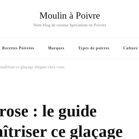
Moulin à Poivre
Votre blog de cuisine Spécialiste en Poivres
Recettes Poivrées
Marques
Types de poivres
Culture
r maîtriser ce glaçage élégant chez vous
ose : le guide
îtriser ce glaçage