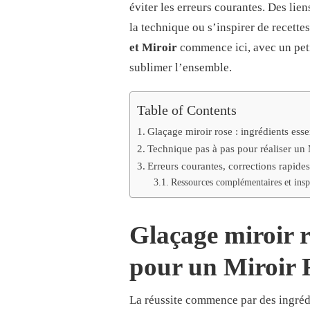
:
éviter les erreurs courantes. Des lie
LE
la technique ou s’inspirer de recette
GUIDE
DÉTAILLÉ
et Miroir
commence ici, avec un peti
POUR
sublimer l’ensemble.
MAÎTRISER
CE
GLAÇAGE
ÉLÉGANT
Table of Contents
CHEZ
Glaçage miroir rose : ingrédients ess
VOUS
Technique pas à pas pour réaliser un 
Erreurs courantes, corrections rapides
Ressources complémentaires et insp
Glaçage miroir ro
pour un
Miroir 
La réussite commence par des ingrédie