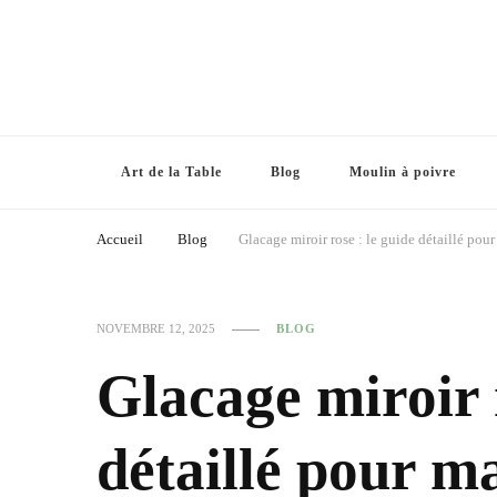
Art de la Table
Blog
Moulin à poivre
Accueil
Blog
Glacage miroir rose : le guide détaillé pou
NOVEMBRE 12, 2025
BLOG
Glacage miroir r
détaillé pour ma