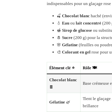
indispensables pour un glaçage rose b
🍒
Chocolat blanc
haché (envir
💧
Eau
ou
lait concentré
(200 g
🍯
Sirop de glucose
ou substitu
🧂
Sucre
(200 g) pour la structu
🌸
Gélatine
(feuilles ou poudre
🎨
Colorant en gel
rose pour un
Élément clé ⭐
Rôle 🍽️
Chocolat blanc
Base crémeuse e
🍫
Tient le glaçage 
Gélatine
🌿
brillance