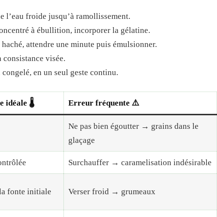
e l’eau froide jusqu’à ramollissement.
concentré à ébullition, incorporer la gélatine.
c haché, attendre une minute puis émulsionner.
a consistance visée.
 congelé, en un seul geste continu.
idéale 🌡️
Erreur fréquente ⚠️
Ne pas bien égoutter → grains dans le
glaçage
ontrôlée
Surchauffer → caramelisation indésirable
a fonte initiale
Verser froid → grumeaux