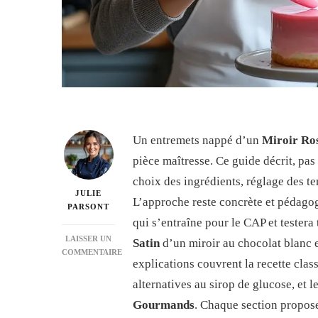
Un entremets nappé d’un
Miroir Ros
pièce maîtresse. Ce guide décrit, pa
choix des ingrédients, réglage des te
JULIE
L’approche reste concrète et pédagogi
PARSONT
qui s’entraîne pour le CAP et testera 
LAISSER UN
Satin
d’un miroir au chocolat blanc 
COMMENTAIRE
explications couvrent la recette class
SUR
GLACAGE
alternatives au sirop de glucose, et 
MIROIR
Gourmands
. Chaque section propose 
ROSE