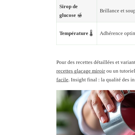
Sirop de
Brillance et sou
glucose
🍯
Température
🌡️
Adhérence opti
Pour des recettes détaillées et varia
recettes glaçage miroir
ou un tutorie
facile
. Insight final : la qualité des