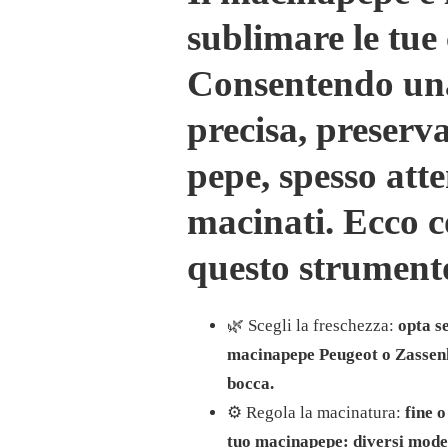
sublimare le tue 
Consentendo una
precisa, preserv
pepe, spesso att
macinati. Ecco c
questo strument
🌿 Scegli la freschezza:
opta s
macinapepe Peugeot o Zassenh
bocca.
⚙️ Regola la macinatura:
fine 
tuo macinapepe: diversi mode