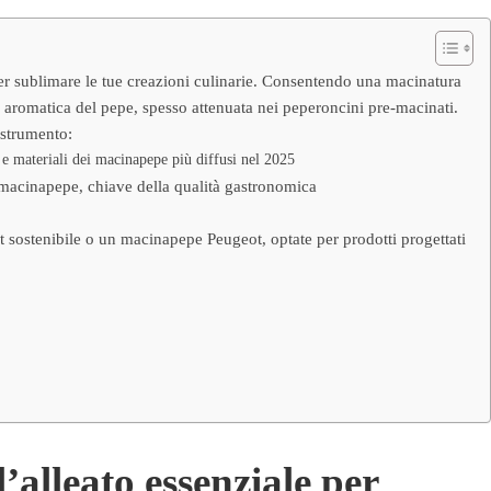
per sublimare le tue creazioni culinarie. Consentendo una macinatura
a aromatica del pepe, spesso attenuata nei peperoncini pre-macinati.
 strumento:
e materiali dei macinapepe più diffusi nel 2025
i macinapepe, chiave della qualità gastronomica
sostenibile o un macinapepe Peugeot, optate per prodotti progettati
’alleato essenziale per