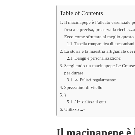
PER
ESALTARE
Table of Contents
I
TUOI
Il macinapepe è l’alleato essenziale 
PIATTI?
fresca e precisa, preserva la ricchezz
Ecco come sfruttare al meglio questo
Tabella comparativa di meccanismi 
La storia e la maestria artigianale de
Design e personalizzazione:
Scegliendo un macinapepe Le Creuset 
per durare.
🧼 Pulisci regolarmente:
Spezzatino di vitello
}
/ Inizializza il quiz
Utilizzo 🍳
Il macinapepe è l