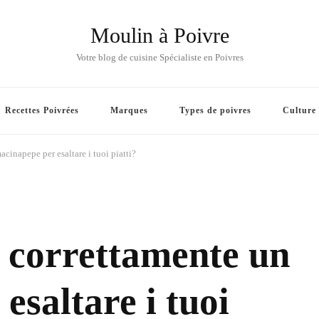
Moulin à Poivre
Votre blog de cuisine Spécialiste en Poivres
Recettes Poivrées
Marques
Types de poivres
Culture
cinapepe per esaltare i tuoi piatti?
 correttamente un
esaltare i tuoi