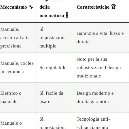
Meccanismo 🔧
della
Caratteristiche 🏆
macinatura 🎚️
Manuale,
Sì,
Garanzia a vita, lusso e
acciaio ad alta
impostazioni
durata
precisione
multiple
Noto per la sua
Manuale, coclea
Sì, regolabile
robustezza e il design
in ceramica
tradizionale
Elettrico o
Sì, facile da
Design moderno e
manuale
usare
durata garantita
Sì,
Tecnologia anti-
Manuale o
impostazioni
schiacciamento