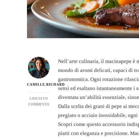
Nell’arte culinaria, il macinapepe è 
mondo di aromi delicati, capaci di tr
gastronomica. Ogni rotazione rilascia 
CAMILLE.RICHARD
sensi ed esaltano istantaneamente i 
diventata un’abilità essenziale, sino
LASCIA UN
SU
COMMENTO
Dalla scelta dei grani di pepe ai mecc
COME
pregiato o acciaio inossidabile, ogni 
UTILIZZARE
CORRETTAMENTE
Scopri come questo accessorio indisp
UN
piatti con eleganza e precisione. Ma
MACINAPEPE