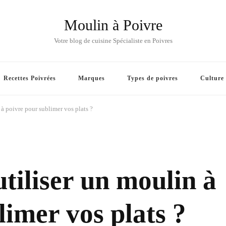
Moulin à Poivre
Votre blog de cuisine Spécialiste en Poivres
Recettes Poivrées
Marques
Types de poivres
Culture
à poivre pour sublimer vos plats ?
iliser un moulin à
limer vos plats ?