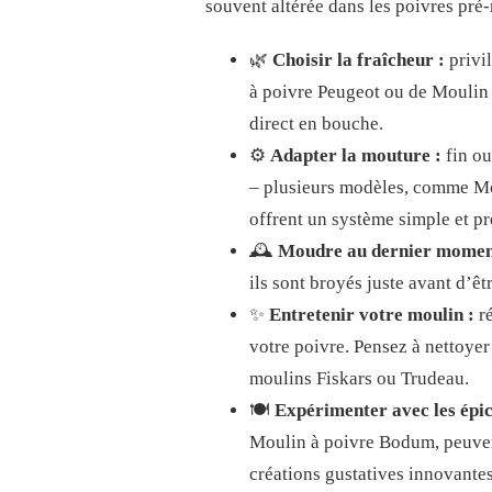
souvent altérée dans les poivres pré-
🌿
Choisir la fraîcheur :
privil
à poivre Peugeot ou de Moulin 
direct en bouche.
⚙️
Adapter la mouture :
fin ou
– plusieurs modèles, comme Mo
offrent un système simple et pr
🕰️
Moudre au dernier momen
ils sont broyés juste avant d’êt
✨
Entretenir votre moulin :
ré
votre poivre. Pensez à nettoye
moulins Fiskars ou Trudeau.
🍽️
Expérimenter avec les épic
Moulin à poivre Bodum, peuvent
créations gustatives innovantes