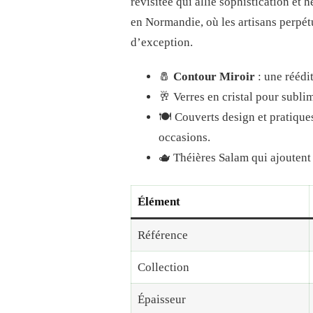
revisitée qui allie sophistication et
en Normandie, où les artisans perpét
d’exception.
🧂
Contour Miroir
: une réédi
🥂 Verres en cristal pour sublim
🍽️ Couverts design et pratique
occasions.
🫖 Théières Salam qui ajoutent 
Élément
Référence
Collection
Épaisseur