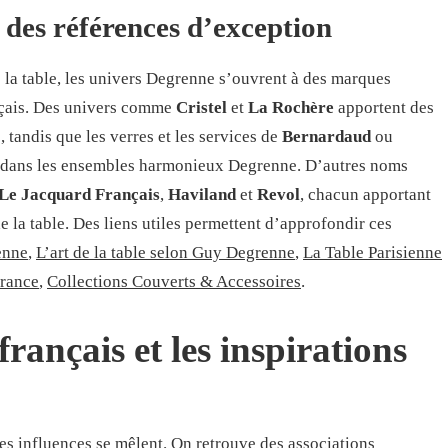
 des références d’exception
e la table, les univers Degrenne s’ouvrent à des marques
ançais. Des univers comme
Cristel
et
La Rochère
apportent des
 tandis que les verres et les services de
Bernardaud
ou
e dans les ensembles harmonieux Degrenne. D’autres noms
Le Jacquard Français
,
Haviland
et
Revol
, chacun apportant
e la table. Des liens utiles permettent d’approfondir ces
enne
,
L’art de la table selon Guy Degrenne
,
La Table Parisienne
rance
,
Collections Couverts & Accessoires
.
 français et les inspirations
les influences se mêlent. On retrouve des associations