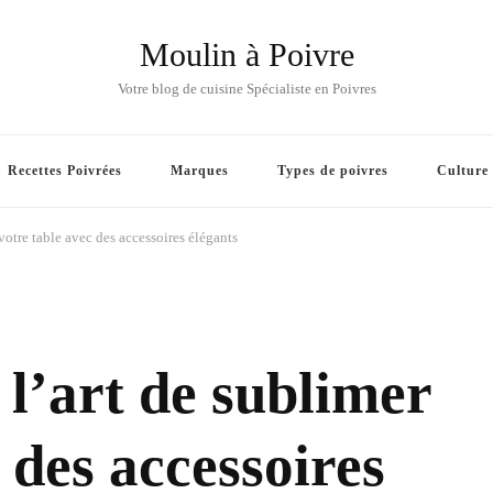
Moulin à Poivre
Votre blog de cuisine Spécialiste en Poivres
Recettes Poivrées
Marques
Types de poivres
Culture
votre table avec des accessoires élégants
l’art de sublimer
 des accessoires