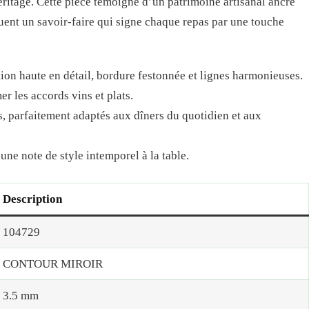
 héritage. Cette pièce témoigne d’un patrimoine artisanal ancré
uent un savoir-faire qui signe chaque repas par une touche
tion haute en détail, bordure festonnée et lignes harmonieuses.
er les accords vins et plats.
s, parfaitement adaptés aux dîners du quotidien et aux
une note de style intemporel à la table.
Description
104729
CONTOUR MIROIR
3.5 mm