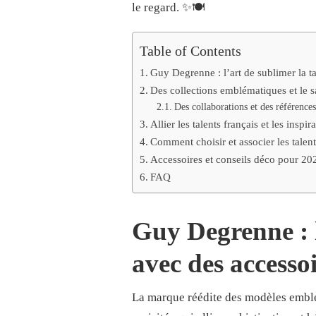
DE
le regard. ✨🍽️
SUBLIMER
VOTRE
TABLE
Table of Contents
AVEC
DES
Guy Degrenne : l’art de sublimer la t
ACCESSOIRES
Des collections emblématiques et le sa
ÉLÉGANTS
Des collaborations et des référence
Allier les talents français et les inspir
Comment choisir et associer les tal
Accessoires et conseils déco pour 20
FAQ
Guy Degrenne : l
avec des accessoi
La marque réédite des modèles em