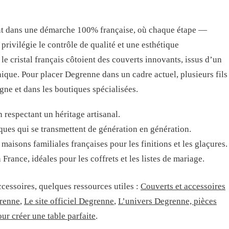
ent dans une démarche 100% française, où chaque étape —
privilégie le contrôle de qualité et une esthétique
le cristal français côtoient des couverts innovants, issus d’un
ique. Pour placer Degrenne dans un cadre actuel, plusieurs fils
gne et dans les boutiques spécialisées.
respectant un héritage artisanal.
niques qui se transmettent de génération en génération.
maisons familiales françaises pour les finitions et les glaçures.
rance, idéales pour les coffrets et les listes de mariage.
accessoires, quelques ressources utiles :
Couverts et accessoires
renne
,
Le site officiel Degrenne
,
L’univers Degrenne, pièces
r créer une table parfaite
.