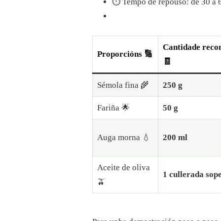
⏱️ Tempo de repouso: de 30 a 6
Cantidade rec
Proporcións 🔢
🧾
Sémola fina 🌾
250 g
Fariña 🌟
50 g
Auga morna 💧
200 ml
Aceite de oliva
1 cullerada sop
🫒