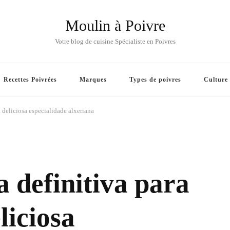
Moulin à Poivre
Votre blog de cuisine Spécialiste en Poivres
Recettes Poivrées
Marques
Types de poivres
Culture
 deliciosa especialidade alxeriana
 definitiva para
liciosa