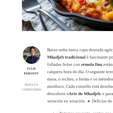
Baixo unha única capa dourada agóch
Mhadjeb tradicional
é fascinante po
folladas feitas con
sémola fina
están
JULIE
calquera hora do día. O seguinte tex
PARSONT
masa, o recheo, a forma e os método
DEIXA UN
mordisco. Cada consello está deseña
COMENTARIO
descobren a
Arte do Mhadjeb
, e par
EN
MHADJEB:
xeración en xeración. 🔸 Delicias d
A
GUÍA