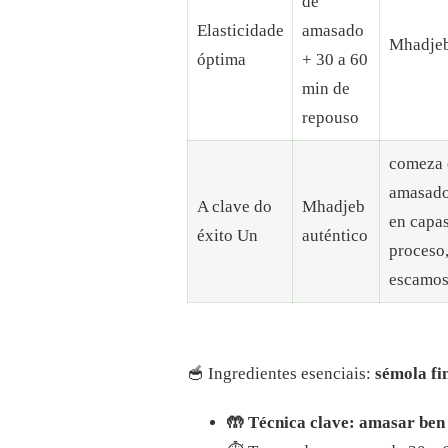
de
Elasticidade
amasado
Mhadjeb
óptima
+ 30 a 60
min de
repouso
comeza c
amasado
A clave do
Mhadjeb
en capas
éxito Un
auténtico
proceso,
escamos
🥣 Ingredientes esenciais:
sémola fi
🤲 Técnica clave: amasar ben 