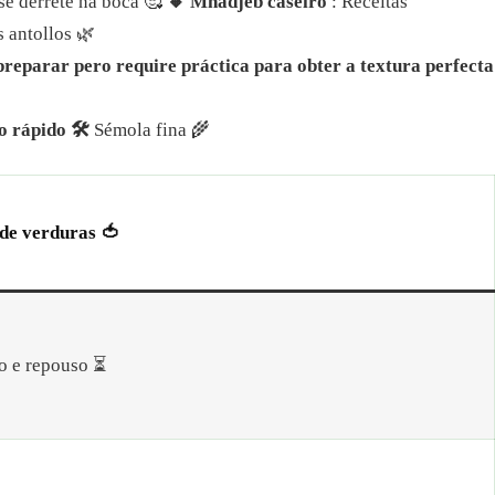
 se derrete na boca 🥰
🔸 Mhadjeb caseiro
: Receitas
s antollos 🌿
 preparar pero require práctica para obter a textura perfecta
o rápido 🛠️
Sémola fina 🌾
de verduras 🍅
 e repouso ⏳