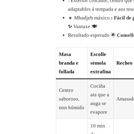
: Exterior crocante, centro que
DEFINITIVA
PARA
adaptables á tempada e aos teu
DOMINAR
🔸 Mhadjeb máxico
: Fácil de
ESTA
DELICIOSA
✨
Vantaxe 🍽️
ESPECIALIDADE
Resultado esperado 🌟
Consell
ALXERIANA
Masa
Escolle
branda e
sémola
Recheo 
follada
extrafina
Cociña
Centro
ata que a
saboroso,
Amasado
auga se
non húmido
evapore
10 min