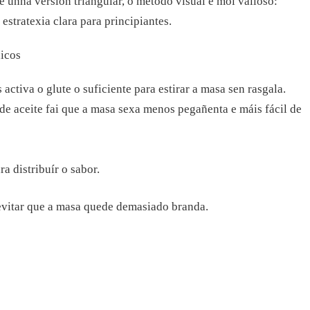
 unha versión triangular, o método visual é moi valioso:
estratexia clara para principiantes.
nicos
ctiva o glute o suficiente para estirar a masa sen rasgala.
de aceite fai que a masa sexa menos pegañenta e máis fácil de
a distribuír o sabor.
evitar que a masa quede demasiado branda.