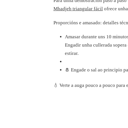
Para unha demostración paso a paso e
Mhadjeb triangular fácil
ofrece unha 
Proporcións e amasado: detalles téc
Amasar durante uns 10 minutos a
Engadir unha cullerada sopera 
estirar.
🧂 Engade o sal ao principio par
💧 Verte a auga pouco a pouco para 