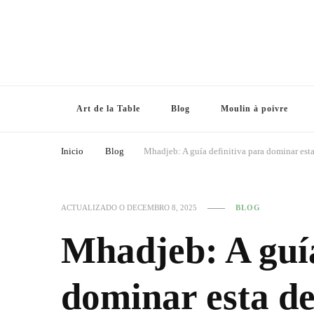
Art de la Table
Blog
Moulin à poivre
Inicio
Blog
Mhadjeb: A guía definitiva para dominar esta
ACTUALIZADO O
DECEMBRO 8, 2025
BLOG
Mhadjeb: A guía
dominar esta de