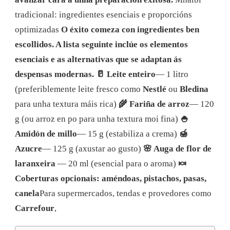
tradicional: ingredientes esenciais e proporcións
optimizadas
O éxito comeza con ingredientes ben
escollidos. A lista seguinte inclúe os elementos
esenciais e as alternativas que se adaptan ás
despensas modernas.
🥛 Leite enteiro
— 1 litro
(preferiblemente leite fresco como
Nestlé
ou
Bledina
para unha textura máis rica)
🌾 Fariña de arroz
— 120
g (ou arroz en po para unha textura moi fina)
🍚
Amidón de millo
— 15 g (estabiliza a crema)
🍯
Azucre
— 125 g (axustar ao gusto)
🌸 Auga de flor de
laranxeira
— 20 ml (esencial para o aroma)
🍬
Coberturas opcionais: améndoas, pistachos, pasas,
canela
Para supermercados, tendas e provedores como
Carrefour
,