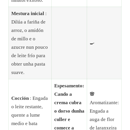
mhalbi exitoso.
Mestura inicial
:
Dilúa a fariña de
arroz, o amidón
de millo e o
🍳
azucre nun pouco
de leite frío para
obter unha pasta
suave.
Espesamento:
Cando a
🌸
Cocción
: Engada
crema cubra
Aromatizante:
o leite restante,
o dorso dunha
Engada a
quente a lume
culler e
auga de flor
medio e bata
comece a
de laranxeira