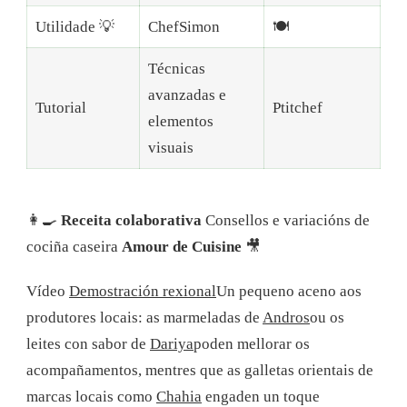
Utilidade 💡
ChefSimon
🍽️
Técnicas
avanzadas e
Tutorial
Ptitchef
elementos
visuais
👩‍🍳
Receita colaborativa
Consellos e variacións de
cociña caseira
Amour de Cuisine
🎥
Vídeo
Demostración rexional
Un pequeno aceno aos
produtores locais: as marmeladas de
Andros
ou os
leites con sabor de
Dariya
poden mellorar os
acompañamentos, mentres que as galletas orientais de
marcas locais como
Chahia
engaden un toque