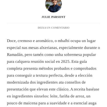
JULIE PARSONT
EN
DEIXA UN COMENTARIO
MHALBI:
UNHA
Doce, cremoso e aromático, o mhalbi ocupa un lugar
GUÍA
COMPLETA
especial nas mesas alxerianas, especialmente durante o
PARA
Ramadán, pero tamén como unha sobremesa popular
DOMINAR
ESTA
para calquera reunión social en 2025. Esta guía
SOBREMESA
completa presenta métodos probados e comprobados
TRADICIONAL
ALXERIANA
para conseguir a textura perfecta, desde a elección
EN
modernizada dos ingredientes ata consellos de
2025
presentación que elevan este clásico. A receita baséase
en ingredientes sinxelos: leite, fariña de arroz, un
pouco de maicena para a suavidade e a esencial auga