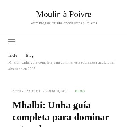
Moulin à Poivre
Votre blog de cuisine Spécialiste en Poivres
Inicio
Blog
Mhalbi: Unha guía completa para dominar esta sobremesa tradicional
alxeriana en 2025
ACTUALIZADO O
DECEMBRO 8, 2025
BLOG
Mhalbi: Unha guía
completa para dominar