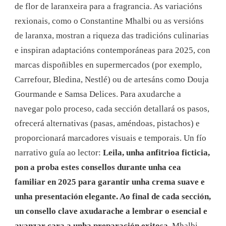
de flor de laranxeira para a fragrancia. As variacións
rexionais, como o Constantine Mhalbi ou as versións
de laranxa, mostran a riqueza das tradicións culinarias
e inspiran adaptacións contemporáneas para 2025, con
marcas dispoñibles en supermercados (por exemplo,
Carrefour, Bledina, Nestlé) ou de artesáns como Douja
Gourmande e Samsa Delices. Para axudarche a
navegar polo proceso, cada sección detallará os pasos,
ofrecerá alternativas (pasas, améndoas, pistachos) e
proporcionará marcadores visuais e temporais. Un fío
narrativo guía ao lector:
Leila, unha anfitrioa ficticia,
pon a proba estes consellos durante unha cea
familiar en 2025 para garantir unha crema suave e
unha presentación elegante. Ao final de cada sección,
un consello clave axudarache a lembrar o esencial e
avanzar cara a unha preparación exitosa.
Mhalbi