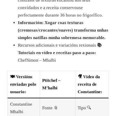
contraste de texturas encantou aos seus
convidados e a receita conservouse
perfectamente durante 36 horas no frigorífico.
Información: Xogar coas texturas
(cremosas/crocantes/suaves) transforma unhas
simples natillas nunha sobremesa memorable.
Recursos adicionais e variacións rexionais
📚
Tutoriais en vídeo e receitas paso a paso:
ChefSimon – Mhalbi
🍽️ Versións
🎥 Vídeo da
Ptitchef –
enviadas polo
receita de
M’halbi
usuario:
Constantine:
Constantine
Fonte 📎
Tipo 🔍
Mhalbi