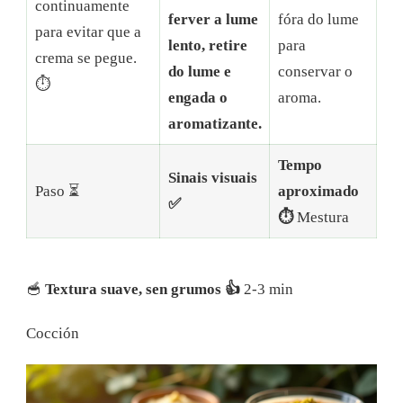
continuamente
ferver a lume
fóra do lume
para evitar que a
lento, retire
para
crema se pegue.
do lume e
conservar o
⏱️
engada o
aroma.
aromatizante.
Tempo
Sinais visuais
Paso ⏳
aproximado
✅
⏱️
Mestura
🥣
Textura suave, sen grumos 👍
2-3 min
Cocción