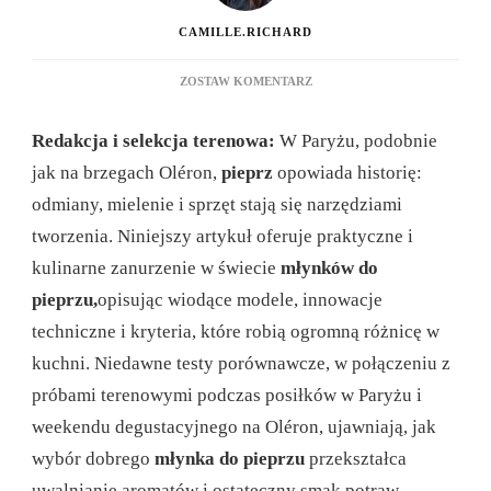
CAMILLE.RICHARD
DO
ZOSTAW KOMENTARZ
MARKI
MŁYNKÓW
Redakcja i selekcja terenowa:
W Paryżu, podobnie
DO
PIEPRZU:
jak na brzegach Oléron,
pieprz
opowiada historię:
NASZ
odmiany, mielenie i sprzęt stają się narzędziami
WYBÓR
NAJLEPSZYCH
tworzenia. Niniejszy artykuł oferuje praktyczne i
MODELI
kulinarne zanurzenie w świecie
młynków do
W
2025
pieprzu,
opisując wiodące modele, innowacje
ROKU
techniczne i kryteria, które robią ogromną różnicę w
kuchni. Niedawne testy porównawcze, w połączeniu z
próbami terenowymi podczas posiłków w Paryżu i
weekendu degustacyjnego na Oléron, ujawniają, jak
wybór dobrego
młynka do pieprzu
przekształca
uwalnianie aromatów i ostateczny smak potraw.