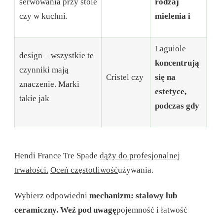
serwowania przy stole
rodzaj
czy w kuchni.
mielenia i
Laguiole
design – wszystkie te
koncentrują
czynniki mają
Cristel czy
się na
znaczenie. Marki
estetyce,
takie jak
podczas gdy
Hendi France Tre Spade
dąży do profesjonalnej
trwałości.
Oceń częstotliwość
używania.
Wybierz odpowiedni
mechanizm: stalowy lub
ceramiczny.
Weź pod uwagę
pojemność i łatwość