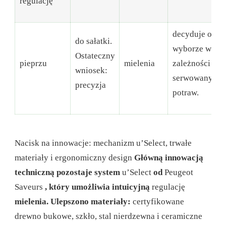
regulację
decyduje o
do sałatki.
wyborze w
Ostateczny
pieprzu
mielenia
zależności od
wniosek:
serwowanych
precyzja
potraw.
Nacisk na innowacje: mechanizm u’Select, trwałe
materiały i ergonomiczny design
Główną innowacją
techniczną pozostaje system
u’Select
od
Peugeot
Saveurs
, który umożliwia intuicyjną
regulację
mielenia. Ulepszono materiały:
certyfikowane
drewno bukowe, szkło, stal nierdzewna i ceramiczne