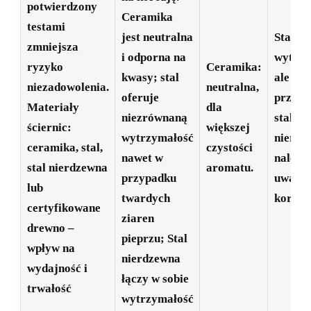
potwierdzony
Ceramika
testami
jest neutralna
Stal:
zmniejsza
i odporna na
wytrzy
ryzyko
Ceramika:
kwasy; stal
ale w
niezadowolenia.
neutralna,
oferuje
przypa
Materiały
dla
niezrównaną
stali
ściernic:
większej
wytrzymałość
nierdz
ceramika, stal,
czystości
nawet w
należy
stal nierdzewna
aromatu.
przypadku
uważać
lub
twardych
korozję
certyfikowane
ziaren
drewno –
pieprzu; Stal
wpływ na
nierdzewna
wydajność i
łączy w sobie
trwałość
wytrzymałość