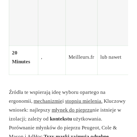
on
uz
te
ob
20
,
Meilleurs.fr
lub nawet
Se
Minutes
Źródła te wspierają ideę wyboru opartego na
ergonomii,
mechanizmie
i
stopniu mielenia.
Kluczowy
wniosek: najlepszy
młynek do pieprzu
nie istnieje w
izolacji; zależy od
kontekstu
użytkowania.
Porównanie młynków do pieprzu Peugeot, Cole &
Mason i AdHoc
Trzy marki zajmują odrębne