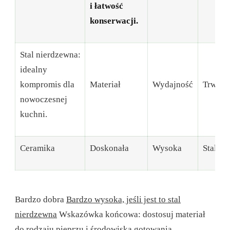
i łatwość
konserwacji.
Stal nierdzewna:
idealny
kompromis dla
Materiał
Wydajność
Trwało
nowoczesnej
kuchni.
Ceramika
Doskonała
Wysoka
Stal
Bardzo dobra
Bardzo wysoka, jeśli jest to stal
nierdzewna
Wskazówka końcowa: dostosuj materiał
do rodzaju pieprzu i środowiska gotowania.