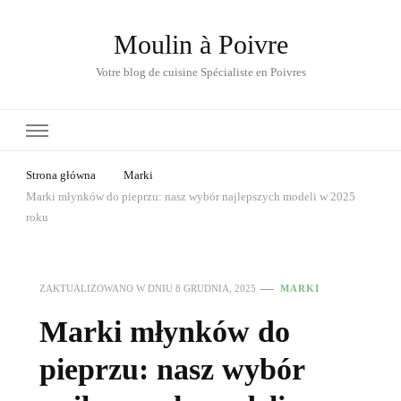
Moulin à Poivre
Votre blog de cuisine Spécialiste en Poivres
Strona główna
Marki
Marki młynków do pieprzu: nasz wybór najlepszych modeli w 2025
roku
ZAKTUALIZOWANO W DNIU
8 GRUDNIA, 2025
MARKI
Marki młynków do
pieprzu: nasz wybór