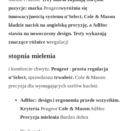
pozycje: marka
Peugeot
wyróżnia się
innowacyjnością systemu u’Select, Cole & Mason
kładzie nacisk na angielską precyzję, a AdHoc
stawia na nowoczesny design. Testy wykazują
znaczące różnice w
regulacji
stopnia mielenia
i komforcie chwytu.
Peugeot
:
prosta regulacja
u’Select,
sprawdzona
trwałość.
Cole & Mason:
precyzja dla wymagających szefów kuchni.
AdHoc: design i ergonomia przede wszystkim.
Kryteria
Peugeot
Cole & Mason
AdHoc
Precyzja mielenia
Bardzo dobra