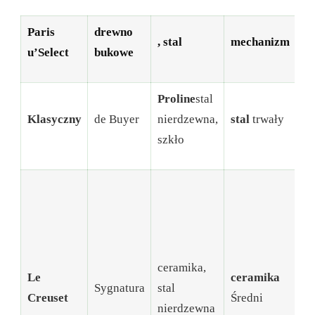
Paris
drewno
sta
, stal
mechanizm
u’Select
bukowe
u’
Proline
stal
Klasyczny
de Buyer
nierdzewna,
stal
trwały
D
szkło
A
uz
ba
sz
ceramika,
po
Le
ceramika
Sygnatura
stal
li
Creuset
Średni
nierdzewna
pr