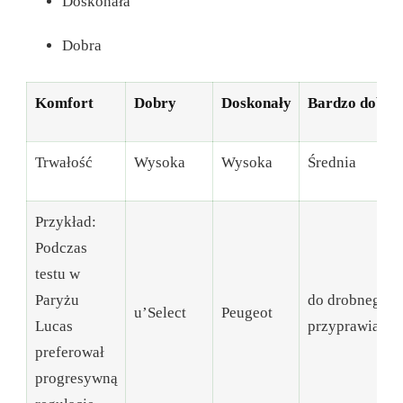
Doskonała
Dobra
Komfort
Dobry
Doskonały
Bardzo dobra
Trwałość
Wysoka
Wysoka
Średnia
Przykład:
Podczas
testu w
Paryżu
do drobnego
u’Select
Peugeot
Lucas
przyprawiania
preferował
progresywną