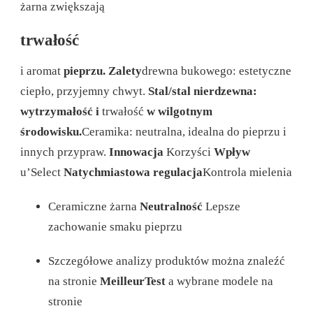
żarna zwiększają
trwałość
i aromat
pieprzu.
Zalety
drewna bukowego: estetyczne
ciepło, przyjemny chwyt.
Stal/stal nierdzewna:
wytrzymałość i
trwałość
w wilgotnym
środowisku.
Ceramika: neutralna, idealna do pieprzu i
innych przypraw.
Innowacja
Korzyści
Wpływ
u’Select
Natychmiastowa regulacja
Kontrola mielenia
Ceramiczne żarna
Neutralność
Lepsze
zachowanie smaku pieprzu
Szczegółowe analizy produktów można znaleźć
na stronie
MeilleurTest
a wybrane modele na
stronie