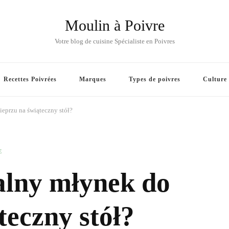
Moulin à Poivre
Votre blog de cuisine Spécialiste en Poivres
Recettes Poivrées
Marques
Types de poivres
Culture
ieprzu na świąteczny stół?
E
alny młynek do
teczny stół?