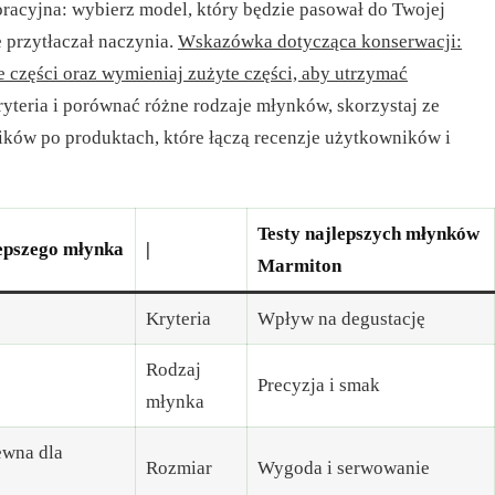
cyjna: wybierz model, który będzie pasował do Twojej
ie przytłaczał naczynia.
Wskazówka dotycząca konserwacji:
e części oraz wymieniaj zużyte części, aby utrzymać
yteria i porównać różne rodzaje młynków, skorzystaj ze
ików po produktach, które łączą recenzje użytkowników i
Testy najlepszych młynków
epszego młynka
|
Marmiton
Kryteria
Wpływ na degustację
Rodzaj
Precyzja i smak
młynka
ewna dla
Rozmiar
Wygoda i serwowanie