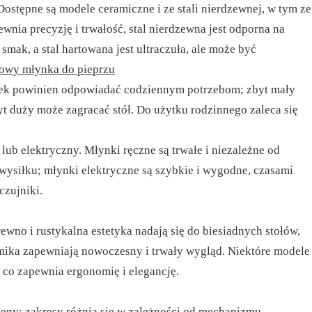
 Dostępne są modele ceramiczne i ze stali nierdzewnej, w tym ze
ewnia precyzję i trwałość, stal nierdzewna jest odporna na
smak, a stal hartowana jest ultraczuła, ale może być
owy młynka do pieprzu
ek powinien odpowiadać codziennym potrzebom; zbyt mały
yt duży może zagracać stół. Do użytku rodzinnego zaleca się
ub elektryczny. Młynki ręczne są trwałe i niezależne od
wysiłku; młynki elektryczne są szybkie i wygodne, czasami
czujniki.
rewno i rustykalna estetyka nadają się do biesiadnych stołów,
amika zapewniają nowoczesny i trwały wygląd. Niektóre modele
, co zapewnia ergonomię i elegancję.
ceny: zakresy różnią się w zależności od mechanizmu,