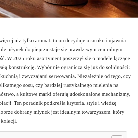
więcej niż tylko aromat: to on decyduje o smaku i ujawnia
tole młynek do pieprzu staje się prawdziwym centralnym
ść. W 2025 roku asortyment poszerzył się o modele łączące
ałą konstrukcję. Wybór nie ogranicza się już do solidności:
kuchnią i zwyczajami serwowania. Niezależnie od tego, czy
likatnego sosu, czy bardziej rustykalnego mielenia na
mnóstwo, a kultowe marki oferują udoskonalone mechanizmy,
acji. Ten poradnik podkreśla kryteria, style i wiedzę
e dobrze dobrany młynek jest idealnym towarzyszem, który
kolacji.