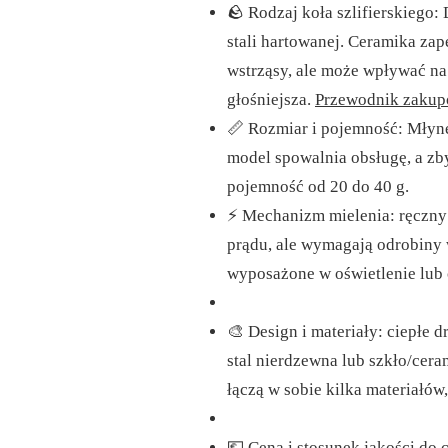
🪨 Rodzaj koła szlifierskiego:
stali hartowanej. Ceramika zap
wstrząsy, ale może wpływać na 
głośniejsza.
Przewodnik zakup
📏 Rozmiar i pojemność: Młyn
model spowalnia obsługę, a zb
pojemność od 20 do 40 g.
⚡ Mechanizm mielenia: ręczny l
prądu, ale wymagają odrobiny 
wyposażone w oświetlenie lub 
🎨 Design i materiały: ciepłe d
stal nierdzewna lub szkło/cer
łączą w sobie kilka materiałów
💶 Cena i stosunek jakości do 