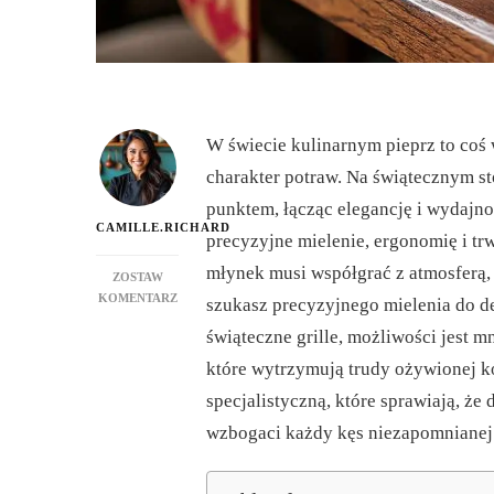
W świecie kulinarnym pieprz to coś 
charakter potraw. Na świątecznym s
punktem, łącząc elegancję i wydajno
CAMILLE.RICHARD
precyzyjne mielenie, ergonomię i trw
młynek musi współgrać z atmosferą, 
ZOSTAW
DO
KOMENTARZ
szukasz precyzyjnego mielenia do de
JAK
świąteczne grille, możliwości jest 
WYBRAĆ
IDEALNY
które wytrzymują trudy ożywionej kol
MŁYNEK
specjalistyczną, które sprawiają, ż
DO
PIEPRZU
wzbogaci każdy kęs niezapomnianej 
NA
ŚWIĄTECZNY
STÓŁ?