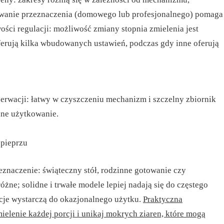
dywanie przeznaczenia (domowego lub profesjonalnego) pomaga
ości regulacji: możliwość zmiany stopnia zmielenia jest
ferują kilka wbudowanych ustawień, podczas gdy inne oferują
erwacji: łatwy w czyszczeniu mechanizm i szczelny zbiornik
nne użytkowanie.
pieprzu
eznaczenie: świąteczny stół, rodzinne gotowanie czy
óżne; solidne i trwałe modele lepiej nadają się do częstego
cje wystarczą do okazjonalnego użytku.
Praktyczna
elenie każdej porcji i unikaj mokrych ziaren, które mogą