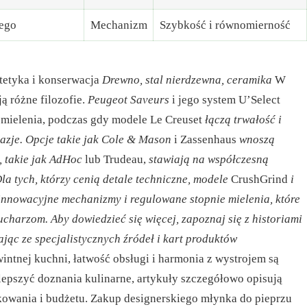
ego
Mechanizm
Szybkość i równomierność
tetyka i konserwacja
Drewno, stal nierdzewna, ceramika
W
ą różne filozofie.
Peugeot Saveurs
i jego system U’Select
 mielenia, podczas gdy modele Le Creuset
łączą trwałość i
azje. Opcje takie jak Cole & Mason
i Zassenhaus
wnoszą
e, takie jak AdHoc
lub Trudeau,
stawiają na współczesną
la tych, którzy cenią detale techniczne, modele
CrushGrind
i
innowacyjne mechanizmy i regulowane stopnie mielenia, które
harzom. Aby dowiedzieć się więcej, zapoznaj się z historiami
jąc ze specjalistycznych źródeł i kart produktów
tnej kuchni, łatwość obsługi i harmonia z wystrojem są
lepszyć doznania kulinarne, artykuły szczegółowo opisują
owania i budżetu. Zakup designerskiego młynka do pieprzu