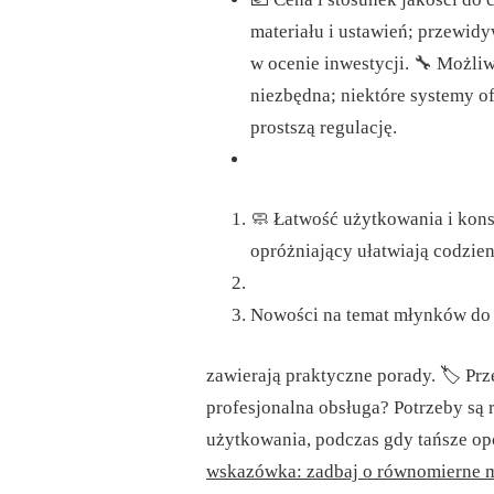
materiału i ustawień; przewi
w ocenie inwestycji.
🔧 Możliw
niezbędna; niektóre systemy o
prostszą regulację.
🧼 Łatwość użytkowania i kons
opróżniający ułatwiają codzie
Nowości na temat młynków do 
zawierają praktyczne porady. 🏷 Prz
profesjonalna obsługa? Potrzeby są r
użytkowania, podczas gdy tańsze op
wskazówka: zadbaj o równomierne mi