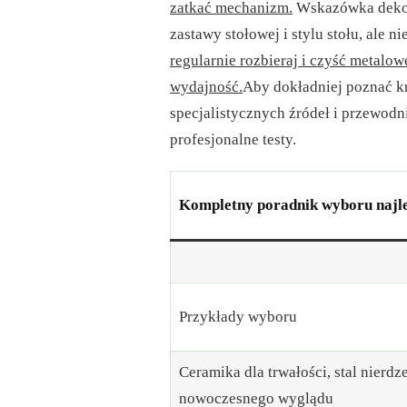
zatkać mechanizm.
Wskazówka dekora
zastawy stołowej i stylu stołu, ale n
regularnie rozbieraj i czyść metalow
wydajność.
Aby dokładniej poznać kr
specjalistycznych źródeł i przewodn
profesjonalne testy.
Kompletny poradnik wyboru najl
Przykłady wyboru
Ceramika dla trwałości, stal nierdz
nowoczesnego wyglądu