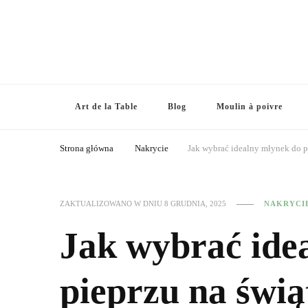
Art de la Table
Blog
Moulin à poivre
Strona główna
Nakrycie
Jak wybrać idealny młynek do p
ZAKTUALIZOWANO W DNIU
8 GRUDNIA, 2025
NAKRYCI
Jak wybrać ide
pieprzu na świą